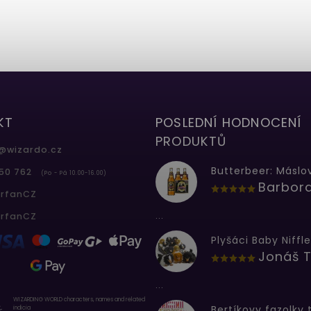
KT
POSLEDNÍ HODNOCENÍ
PRODUKTŮ
@
wizardo.cz
50 762
(Po - Pá 10.00-16.00)
erfanCZ
...
erfanCZ
Plyšáci Baby Niffle
Jonáš T
...
WIZARDING WORLD characters, names and related
indicia