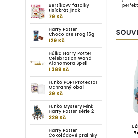
Bertíkovy fazolky
perfek
tisíckrát jinak
79 Kč
Harry Potter
SOUV
Chocolate Frog 15g
129 Kč
Hůlka Harry Potter
Celebration Wand
Alohomora Spell
1 389 Kč
Funko POP! Protector
Ochranný obal
39 Kč
Funko Mystery Mini:
Harry Potter série 2
229 Kč
Láhev Harry Potter – Lenka
Lá
Harry Potter
Láskorádová
B
Čokoládové pralinky