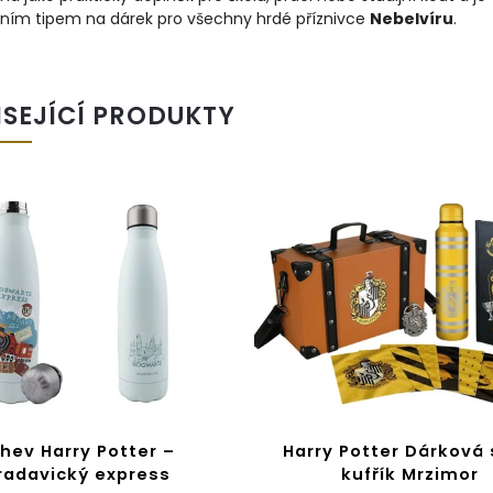
tním tipem na dárek pro všechny hrdé příznivce
Nebelvíru
.
ISEJÍCÍ PRODUKTY
hev Harry Potter –
Harry Potter Dárková
radavický express
kufřík Mrzimor