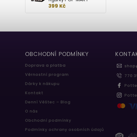
399 Kč
OBCHODNÍ PODMÍNKY
KONTA
Doprava a platba
shop
Věrnostní program
770 3
Dárky k nákupu
Pott
Kontakt
Pott
Denní Věštec – Blog
O nás
Obchodní podmínky
Podmínky ochrany osobních údajů