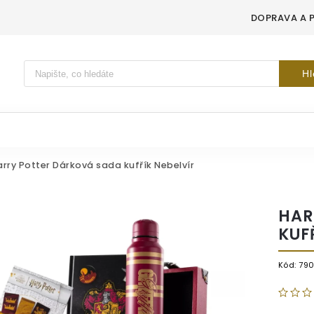
DOPRAVA A 
Vyhledávání
Hl
rry Potter Dárková sada kufřík Nebelvír
HAR
KUF
Kód:
79