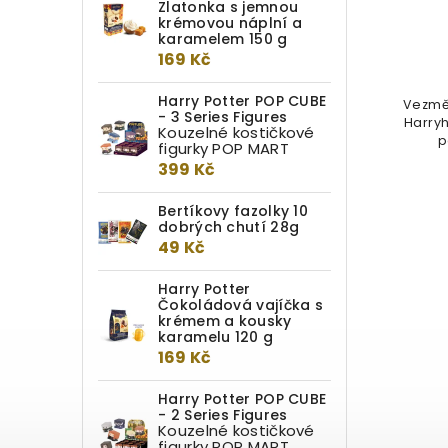
Zlatonka s jemnou
krémovou náplní a
Do kotlíku
karamelem 150 g
169 Kč
449 Kč
 ve
Harry Potter POP CUBE
vezměte si s sebou trochu kouzel
Vezmět
le -
- 3 Series Figures
Harryho Pottera a Lenky
Harryh
e
Kouzelné kostičkové
Láskorádové, ať už jste kdekoli, a...
p
figurky POP MART
399 Kč
Bertíkovy fazolky 10
dobrých chutí 28g
49 Kč
Harry Potter
Čokoládová vajíčka s
krémem a kousky
karamelu 120 g
169 Kč
Harry Potter POP CUBE
- 2 Series Figures
Kouzelné kostičkové
figurky POP MART