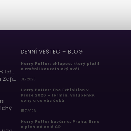
DENNÍ VĚŠTEC – BLOG
Harry Potter: chlapec, který přežil
a změnil kouzelnický svět
Butterbeer: Máslový ležák
Barbora Zajícová
31.7.2026
Harry Potter: The Exhibition v
Praze 2026 – termín, vstupenky,
ceny a co vás čeká
rs
ichý
15.7.2026
Harry Potter kavárna: Praha, Brno
a přehled celé ČR
Bertíkovy fazolky tisíckrát jinak