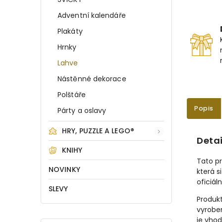
Adventní kalendáře
Plakáty
Hrnky
Lahve
Nástěnné dekorace
Polštáře
Popis
Párty a oslavy
HRY, PUZZLE A LEGO®
Detai
KNIHY
Tato pr
NOVINKY
která s
oficiá
SLEVY
Produkt
vyrobe
je vhod