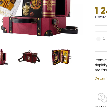
1 
1 032 K
Prémio
doplňk
pro fan
Detailn