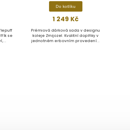
Do kotlíku
1 249 Kč
lepuff
Prémiová dárková sada v designu
fřík se
koleje Zmijozel. Kvalitní doplňky v
,...
jednotném erbovním provedení...