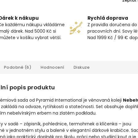
Zeptat 
Dárek k nákupu
Rychlá doprava
Ke každému nákupu vkládáme
Z pravidla doručena do
malý dárek. Nad 5000 Kč si
pracovních dní. Sovy lét
můžete v košíku vybrat větší.
Nad 1999 Kč / 99 € do
Podobné (6)
Hodnocení
Diskuze
lní popis produktu
émiová sada od Pyramid International je věnovaná koleji
Nebel
i zakládá na odvaze, rytířskosti a statečnosti. Set obsahuje doplň
lním nebelvírským erbem na zlatém podkladu.
y v sadě – zápisník, pohlednice, termohrnek a klíčenka – jsou
né v jednotném stylu a balené v elegantní dárkové krabičce. Sa
ná jako praktický doplněk pro školu, práci nebo studijní kout a je