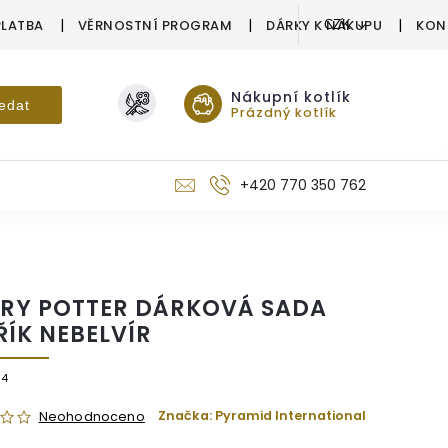
PLATBA
VĚRNOSTNÍ PROGRAM
DÁRKY K NÁKUPU
KON
CZK
Nákupní kotlík
edat
Prázdný kotlík
+420 770 350 762
RY POTTER DÁRKOVÁ SADA
ŘÍK NEBELVÍR
04
Značka:
Pyramid International
Neohodnoceno