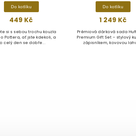
Do kotlíku
Do kotlíku
449 Kč
1 249 Kč
e si s sebou trochu kouzla
Prémiová dárková sada Huff
o Pottera, ať jste kdekoli, a
Premium Gift Set – stylový ku
o celý den se dobře...
zápisníkem, kovovou lahví