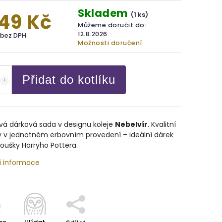
Skladem
249 Kč
(1 ks)
Můžeme doručit do:
12.8.2026
č bez DPH
Možnosti doručení
Přidat do kotlíku
vá dárková sada v designu koleje
Nebelvír
. Kvalitní
y v jednotném erbovním provedení – ideální dárek
oušky Harryho Pottera.
í informace