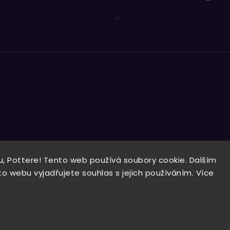
...
, Pottere! Tento web používá soubory cookie. Dalším
Copyright 2026
Wizardo
. Všechna práva vyhrazena.
 webu vyjadřujete souhlas s jejich používáním. Více
Vytvořil
Shoptet
| Design
Shoptak.cz.