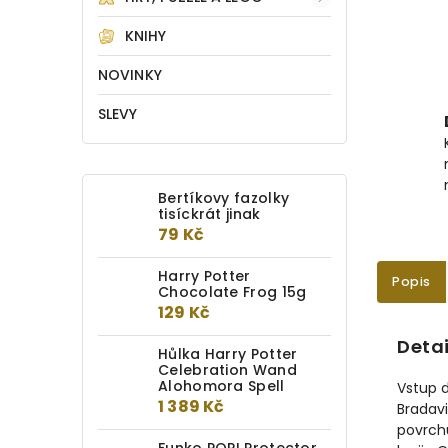
KNIHY
NOVINKY
SLEVY
Bertíkovy fazolky
tisíckrát jinak
79 Kč
Harry Potter
Popis
Chocolate Frog 15g
129 Kč
Detai
Hůlka Harry Potter
Celebration Wand
Alohomora Spell
Vstup 
1 389 Kč
Bradavi
povrch