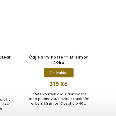
TIP
EXKLUZ
Clear
Čaj Harry Potter™ Mrzimor
40ks
kou
Do kotlíku
319 Kč
Uctěte kouzelnickou laskavost s
touto plechovou dózou s reliéfním
olek v
Deli
erbem Mrzimor. Obsahuje 40...
, která
ve t
...
pe