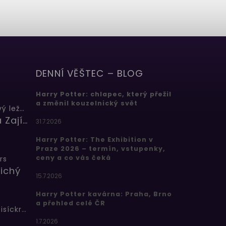
DENNÍ VĚŠTEC – BLOG
Harry Potter: chlapec, který přežil
a změnil kouzelnický svět
Butterbeer: Máslový ležák
Barbora Zajícová
31.7.2026
Harry Potter: The Exhibition v
Praze 2026 – termín, vstupenky,
ceny a co vás čeká
rs
ichý
15.7.2026
Harry Potter kavárna: Praha, Brno
a přehled celé ČR
Bertíkovy fazolky tisíckrát jinak
1.7.2026