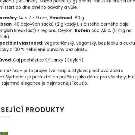
Ceylonu (Sri Lanka). Každá porce (2 g) přináší robustní chuť a ene
ní start do dne plného odvahy a vůle.
ozměry
: 14 × 7 × 9 cm;
Hmotnost
: 80 g
bsah
: 40 čajových sáčků (2 g každý), z čistého černého čaje
English Breakfast) z regionu Ceylon;
Kofein
cca 2,5 % (5 mg na
álek)
peciální vlastnosti
: Vegetariánský, veganský, bez lepku a cukru
áčky z 100 % nebělené buničiny bez plastu
ůvod
: Čaj pochází ze Srí Lanky (Ceylon)
íc než čaj – je to projev tvé magie. Stylová plechová dóza s
 Slytherinu je perfektní na poličku i jako dárek pro všechny, kte
e tajemná elegance je nejmocnější kouzlo.
ISEJÍCÍ PRODUKTY