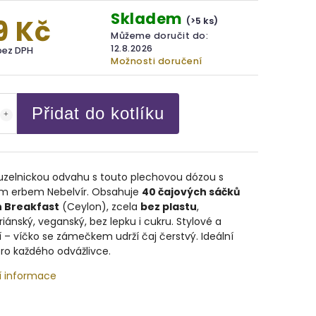
Skladem
9 Kč
(>5 ks)
Můžeme doručit do:
12.8.2026
bez DPH
Možnosti doručení
Přidat do kotlíku
ouzelnickou odvahu s touto plechovou dózou s
ním erbem Nebelvír. Obsahuje
40 čajových sáčků
h Breakfast
(Ceylon), zcela
bez plastu
,
iánský, veganský, bez lepku i cukru. Stylové a
 – víčko se zámečkem udrží čaj čerstvý. Ideální
ro každého odvážlivce.
í informace