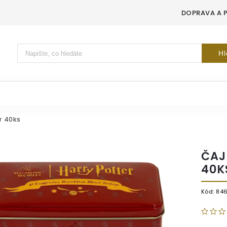
DOPRAVA A 
Vyhledávání
Hl
r 40ks
ČAJ
40K
Kód:
84