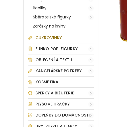
Repliky
Sběratelské figurky
Zarážky na knihy
CUKROVINKY
FUNKO POP! FIGURKY
OBLEČENÍ A TEXTIL
KANCELÁŘSKÉ POTŘEBY
KOSMETIKA
ŠPERKY A BIŽUTERIE
PLYŠOVÉ HRAČKY
DOPLŇKY DO DOMÁCNOSTI
HRY, PUZZLE A LEGO®