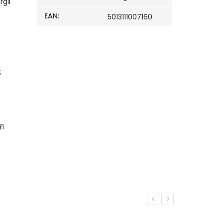
rgii
EAN
:
5013111007160
;
ří
Previous
Next