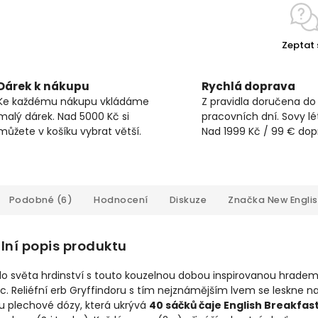
Zeptat 
Dárek k nákupu
Rychlá doprava
Ke každému nákupu vkládáme
Z pravidla doručena do
malý dárek. Nad 5000 Kč si
pracovních dní. Sovy lét
můžete v košíku vybrat větší.
Nad 1999 Kč / 99 € do
Podobné (6)
Hodnocení
Diskuze
Značka
New Engli
lní popis produktu
do světa hrdinství s touto kouzelnou dobou inspirovanou hrade
c. Reliéfní erb Gryffindoru s tím nejznámějším lvem se leskne n
u plechové dózy, která ukrývá
40 sáčků čaje English Breakfas