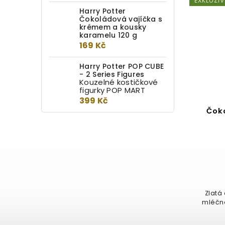
EXKLUZI
Harry Potter
Čokoládová vajíčka s
krémem a kousky
karamelu 120 g
169 Kč
Harry Potter POP CUBE
- 2 Series Figures
Kouzelné kostičkové
figurky POP MART
399 Kč
Harry Potter Caramel
Čok
Cookies 200 g
Do kotlíku
99 Kč
49,50 Kč / 100 g
Křupavé karamelové sušenky od
Zlatá 
značky Witor's ti přinesou kousek
mléčné
Bradavic až domů. Na každé...