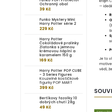
Funko POP! Protector
krajin 
Ochranný obal
— ideál
39 Kč
R
Funko Mystery Mini:
O
Harry Potter série 2
(
229 Kč
š
S
Harry Potter
s
Čokoládové pralinky
Zlatonka s jemnou
P
krémovou náplní a
karamelem 150 g
Je to v
169 Kč
motivem
vědí, ž
Harry Potter POP CUBE
- 3 Series Figures
Kouzelné kostičkové
figurky POP MART
399 Kč
SOUV
Bertíkovy fazolky 10
dobrých chutí 28g
49 Kč