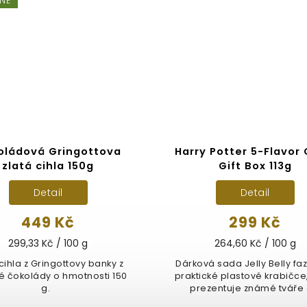
VNĚ
oládová Gringottova
Harry Potter 5-Flavor 
zlatá cihla 150g
Gift Box 113g
Detail
Detail
449 Kč
299 Kč
299,33 Kč / 100 g
264,60 Kč / 100 g
cihla z Gringottovy banky z
Dárková sada Jelly Belly faz
 čokolády o hmotnosti 150
praktické plastové krabičce
g.
prezentuje známé tváře a