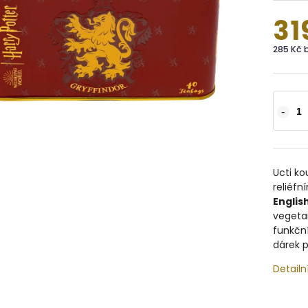
31
285 Kč 
Ucti k
reliéf
Englis
vegetar
funkční
dárek p
Detailn