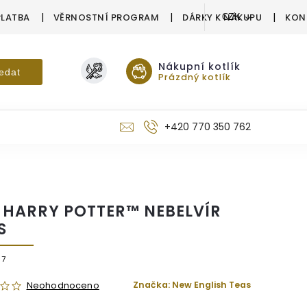
PLATBA
VĚRNOSTNÍ PROGRAM
DÁRKY K NÁKUPU
KON
CZK
Nákupní kotlík
edat
Prázdný kotlík
+420 770 350 762
 HARRY POTTER™ NEBELVÍR
S
67
Značka:
New English Teas
Neohodnoceno