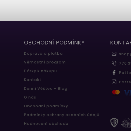
OBCHODNÍ PODMÍNKY
KONTA
Doprava a platba
shop
Věrnostní program
770 3
Dárky k nákupu
Pott
Kontakt
Pott
Denní Věštec – Blog
O nás
Obchodní podmínky
Podmínky ochrany osobních údajů
Hodnocení obchodu