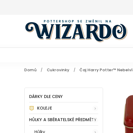
Domů
/
Cukrovinky
/
Čaj Harry Potter™ Nebelví
DÁRKY DLE CENY
KOLEJE
HŮLKY A SBĚRATELSKÉ PŘEDMĚTY
Hůlky