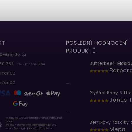
KT
POSLEDNÍ HODNOCENÍ
PRODUKTŮ
@
wizardo.cz
50 762
(Po - Pá 10.00-16.00)
erfanCZ
...
erfanCZ
Plyšáci Baby Niffle
Jonáš T
...
WIZARDING WORLD characters, names and related
indicia
are © & ™ Warner Bros. Entertainment Inc. WB
Mega
SHIELD: © & ™ WBEI. Publishing Rights © JKR.