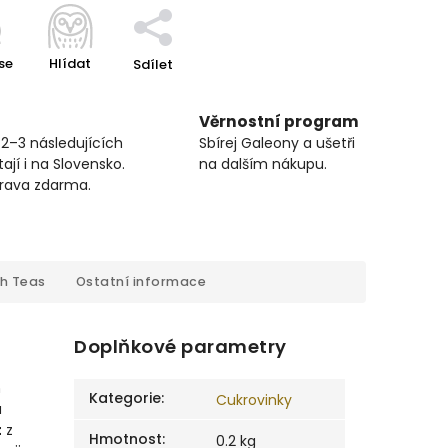
se
Hlídat
Sdílet
Věrnostní program
 2–3 následujících
Sbírej Galeony a ušetři
ají i na Slovensko.
na dalším nákupu.
prava zdarma.
sh Teas
Ostatní informace
Doplňkové parametry
m
Kategorie
:
Cukrovinky
a
t
z
Hmotnost
:
0.2 kg