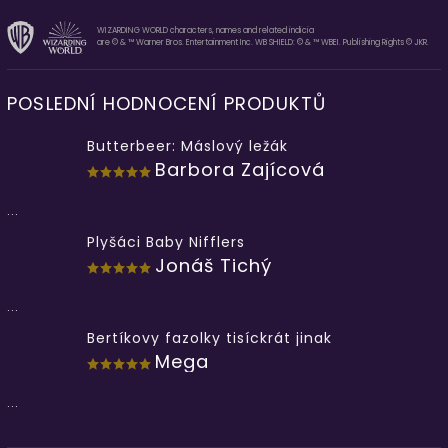
WIZARDING WORLD characters, names and related indicia
are © & ™ Warner Bros. Entertainment Inc. WB SHIELD: © & ™ WBEI. Publishing Rights © JKR.
POSLEDNÍ HODNOCENÍ PRODUKTŮ
Butterbeer: Máslový ležák
Barbora Zajícová
...
Plyšáci Baby Nifflers
Jonáš Tichý
...
Bertíkovy fazolky tisíckrát jinak
Mega
...