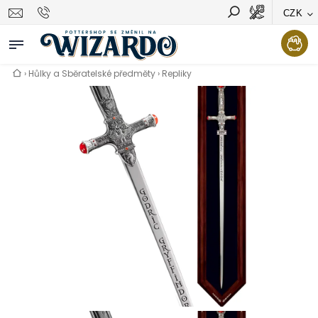
CZK
Vyhledávání
Hledat
›
Hůlky a Sběratelské předměty
›
Repliky