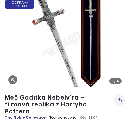
DOPRAVA
ZDARMA
1 / 4
Meč Godrika Nebelvíra –
filmová replika z Harryho
Pottera
The Noble Collection
Neohodnoceno
Kód:
5607