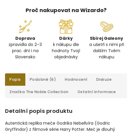
Proč nakupovat na Wizardo?
Doprava
Dárky
Sbírej Galeony
zpravidla do 2–3
k nákupu dle
a ušetři s nimi při
prac. dní i na
hodnoty Tvojí
dalším Tvém
Slovensko
objednávky
nákupu
Popis
Podobné (6)
Hodnocení
Diskuze
Značka
The Noble Collection
Ostatní informace
Detailní popis produktu
Autentická replika meče Godrika Nebellvíra (Godric
Gryffindor) z filmové série Harry Potter. Meč je dlouhý