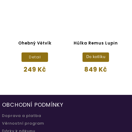
Ohebný Větvík
Hůlka Remus Lupin
H
Detail
Do kotlíku
249 Kč
849 Kč
OBCHODNÍ PODMÍNKY
Doprava a platba
Věrnostní program
Dárky k nákupu