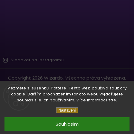
Sledovat na Instagramu
Copyright 2026
Wizardo
. Všechna práva vyhrazena.
Vytvořil
Shoptet
| Design
Shoptak.cz.
Vezměte si sušenku, Pottere! Tento web používá soubory
cookie. Dalším procházením tohoto webu vyjadřujete
souhlas s jejich používáním. Více informací
zde
.
Nastavení
Souhlasím