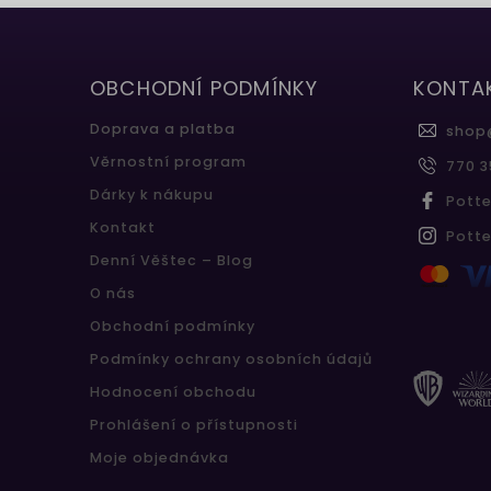
OBCHODNÍ PODMÍNKY
KONTA
Doprava a platba
shop
Věrnostní program
770 3
Dárky k nákupu
Pott
Kontakt
Pott
Denní Věštec – Blog
O nás
Obchodní podmínky
Podmínky ochrany osobních údajů
Hodnocení obchodu
Prohlášení o přístupnosti
Moje objednávka