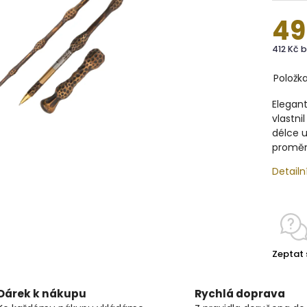
49
412 Kč 
Položk
Elegant
vlastni
délce u
proměn
Detailn
Zeptat 
Dárek k nákupu
Rychlá doprava