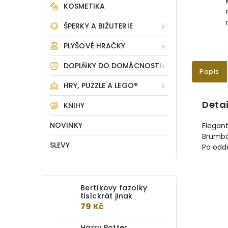
KOSMETIKA
ŠPERKY A BIŽUTERIE
PLYŠOVÉ HRAČKY
DOPLŇKY DO DOMÁCNOSTI
Popis
HRY, PUZZLE A LEGO®
Detai
KNIHY
NOVINKY
Elegant
Brumbál
SLEVY
Po oddě
Bertíkovy fazolky
tisíckrát jinak
79 Kč
Harry Potter