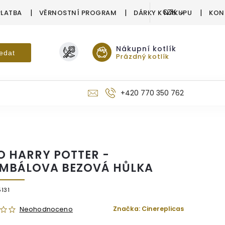
PLATBA
VĚRNOSTNÍ PROGRAM
DÁRKY K NÁKUPU
KON
CZK
Nákupní kotlík
edat
Prázdný kotlík
+420 770 350 762
O HARRY POTTER -
MBÁLOVA BEZOVÁ HŮLKA
131
Značka:
Cinereplicas
Neohodnoceno