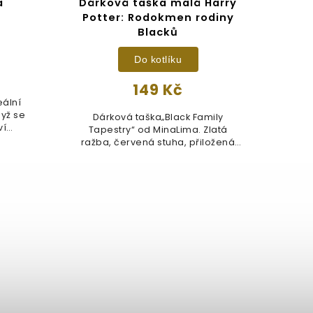
a
Dárková taška malá Harry
Potter: Rodokmen rodiny
Blacků
Do kotlíku
149 Kč
eální
dyž se
Dárková taška„Black Family
ví
Tapestry“ od MinaLima. Zlatá
ražba, červená stuha, přiložená
visačka...