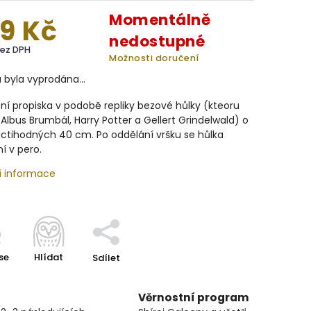
Momentálně
9 Kč
nedostupné
bez DPH
Možnosti doručení
a byla vyprodána…
ní propiska v podobě repliky bezové hůlky (kteoru
l Albus Brumbál, Harry Potter a Gellert Grindelwald) o
ctihodných 40 cm. Po oddělání vršku se hůlka
í v pero.
í informace
se
Hlídat
Sdílet
Věrnostní program