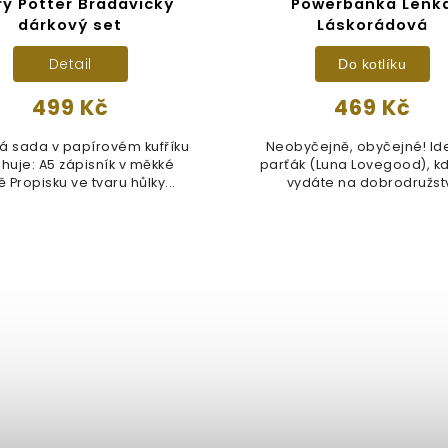
ry Potter Bradavický
Powerbanka Lenk
dárkový set
Láskorádová
Detail
Do kotlíku
499 Kč
469 Kč
á sada v papírovém kufříku
Neobyčejně, obyčejné! Id
zápisník v měkké
parťák (Luna Lovegood), k
 Propisku ve tvaru hůlky...
vydáte na dobrodružst
záchrany...