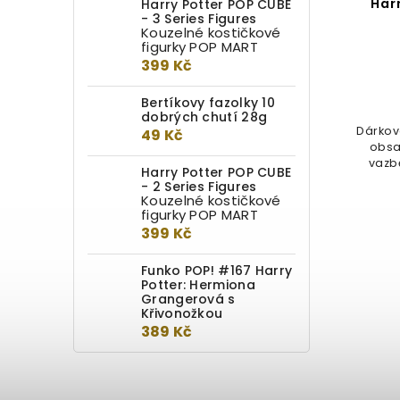
er -
Klíčenka – Mrzimorský
Har
Harry Potter POP CUBE
- 3 Series Figures
jezevec
Kouzelné kostičkové
figurky POP MART
Do kotlíku
399 Kč
299 Kč
Bertíkovy fazolky 10
dobrých chutí 28g
cky s
Klíčenka v podobě jezevce –
Dárkov
49 Kč
 v
kolejního zvířete Mrzimoru.
obsahuje: A5 
 a...
Klíčenka je přibližně 7 cm vysoká,...
vazbě
Harry Potter POP CUBE
- 2 Series Figures
Kouzelné kostičkové
figurky POP MART
399 Kč
Funko POP! #167 Harry
Potter: Hermiona
Grangerová s
Křivonožkou
389 Kč