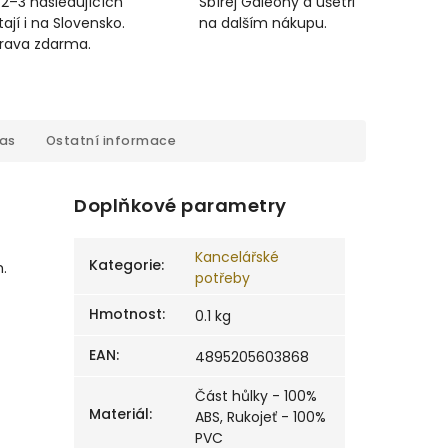
 2–3 následujících
Sbírej Galeony a ušetři
ají i na Slovensko.
na dalším nákupu.
prava zdarma.
cas
Ostatní informace
Doplňkové parametry
Kancelářské
Kategorie
:
.
potřeby
Hmotnost
:
0.1 kg
EAN
:
4895205603868
Část hůlky - 100%
Materiál
:
ABS, Rukojeť - 100%
PVC