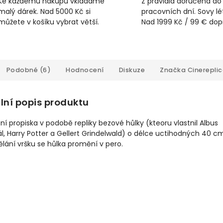
Ke každému nákupu vkládáme
Z pravidla doručena do
malý dárek. Nad 5000 Kč si
pracovních dní. Sovy lét
můžete v košíku vybrat větší.
Nad 1999 Kč / 99 € do
Podobné (6)
Hodnocení
Diskuze
Značka
Cinerepli
lní popis produktu
ní propiska v podobě repliky bezové hůlky (kteoru vlastnil Albus
, Harry Potter a Gellert Grindelwald) o délce uctihodných 40 cm
lání vršku se hůlka promění v pero.