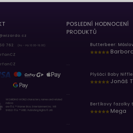
KT
POSLEDNÍ HODNOCENÍ
PRODUKTŮ
@
wizardo.cz
50 762
(Po - Pá 10.00-16.00)
erfanCZ
...
erfanCZ
Plyšáci Baby Niffle
Jonáš T
...
WIZARDING WORLD characters, names and related
indicia
are © & ™ Warner Bros. Entertainment Inc. WB
Mega
SHIELD: © & ™ WBEI. Publishing Rights © JKR.
...