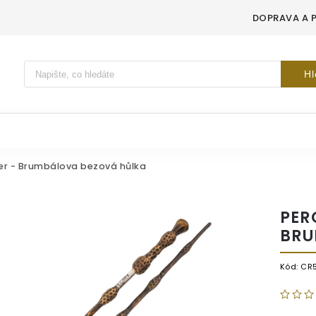
DOPRAVA A 
Vyhledávání
Hl
ter - Brumbálova bezová hůlka
PER
BRU
Kód:
CR5