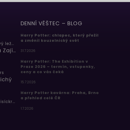
DENNÍ VĚŠTEC – BLOG
Harry Potter: chlapec, který přežil
a změnil kouzelnický svět
Butterbeer: Máslový ležák
Barbora Zajícová
31.7.2026
Harry Potter: The Exhibition v
Praze 2026 – termín, vstupenky,
ceny a co vás čeká
rs
ichý
15.7.2026
Harry Potter kavárna: Praha, Brno
a přehled celé ČR
Bertíkovy fazolky tisíckrát jinak
1.7.2026