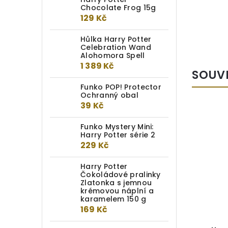
Chocolate Frog 15g
129 Kč
Hůlka Harry Potter
Celebration Wand
Alohomora Spell
1 389 Kč
SOUV
Funko POP! Protector
Ochranný obal
39 Kč
Funko Mystery Mini:
Harry Potter série 2
229 Kč
Harry Potter
Čokoládové pralinky
Zlatonka s jemnou
krémovou náplní a
karamelem 150 g
169 Kč