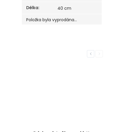
Délka
:
40 cm
Položka byla vyprodána…
Previous
Next