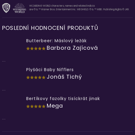
WIZARDING WORLD characters, names and related indicia
are © & ™ Warner Bros. Entertainment Inc. WB SHIELD: © & ™ WBEI. Publishing Rights © JKR.
POSLEDNÍ HODNOCENÍ PRODUKTŮ
Butterbeer: Máslový ležák
Barbora Zajícová
...
Plyšáci Baby Nifflers
Jonáš Tichý
...
Bertíkovy fazolky tisíckrát jinak
Mega
...