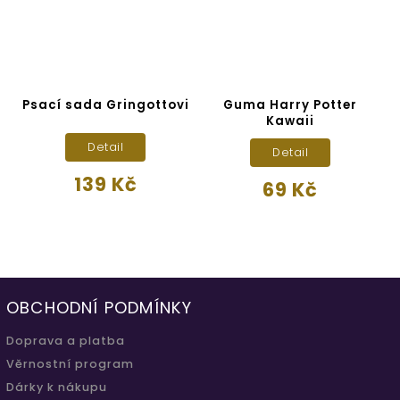
h
Psací sada Gringottovi
Guma Harry Potter
r
Kawaii
Detail
Detail
139 Kč
69 Kč
OBCHODNÍ PODMÍNKY
Doprava a platba
Věrnostní program
Dárky k nákupu