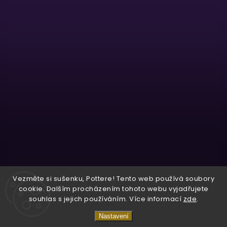
Sledovat na Instagramu
Vezměte si sušenku, Pottere! Tento web používá soubory
cookie. Dalším procházením tohoto webu vyjadřujete
souhlas s jejich používáním. Více informací
zde
.
Copyright 2026
Wizardo
. Všechna práva vyhrazena.
Nastavení
Vytvořil
Shoptet
| Design
Shoptak.cz.