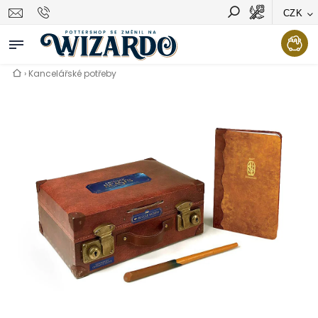
CZK
Vyhledávání
Hledat
›
Kancelářské potřeby