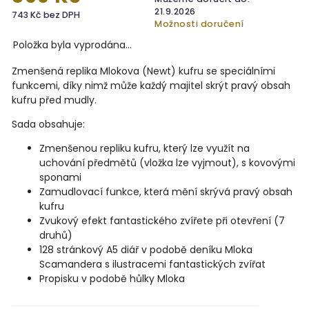
21.9.2026
743 Kč bez DPH
Možnosti doručení
Položka byla vyprodána…
Zmenšená replika Mlokova (Newt) kufru se speciálními
funkcemi, díky nimž může každý majitel skrýt pravý obsah
kufru před mudly.
Sada obsahuje:
Zmenšenou repliku kufru, který lze využít na
uchování předmětů (vložka lze vyjmout), s kovovými
sponami
Zamudlovací funkce, která mění skrývá pravý obsah
kufru
Zvukový efekt fantastického zvířete při otevření (7
druhů)
128 stránkový A5 diář v podobě deníku Mloka
Scamandera s ilustracemi fantastických zvířat
Propisku v podobě hůlky Mloka