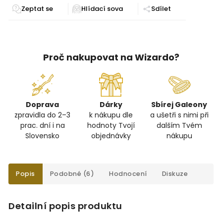
Zeptat se
Sdílet
Proč nakupovat na Wizardo?
Doprava
Dárky
Sbírej Galeony
zpravidla do 2–3
k nákupu dle
a ušetři s nimi při
prac. dní i na
hodnoty Tvojí
dalším Tvém
Slovensko
objednávky
nákupu
Popis
Podobné (6)
Hodnocení
Diskuze
Detailní popis produktu