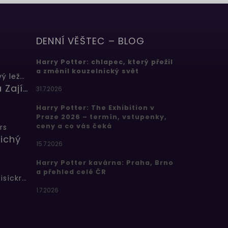
DENNÍ VĚŠTEC – BLOG
Harry Potter: chlapec, který přežil
a změnil kouzelnický svět
Butterbeer: Máslový ležák
Barbora Zajícová
31.7.2026
Harry Potter: The Exhibition v
Praze 2026 – termín, vstupenky,
ceny a co vás čeká
rs
ichý
15.7.2026
Harry Potter kavárna: Praha, Brno
a přehled celé ČR
Bertíkovy fazolky tisíckrát jinak
1.7.2026