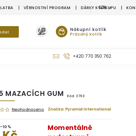
PLATBA
VĚRNOSTNÍ PROGRAM
DÁRKY K NÁKUPU
KON
CZK
Nákupní kotlík
edat
Prázdný kotlík
+420 770 350 762
 5 MAZACÍCH GUM
Kód:
3793
Značka:
Pyramid International
Neohodnoceno
Momentálně
–10 %
 Kč