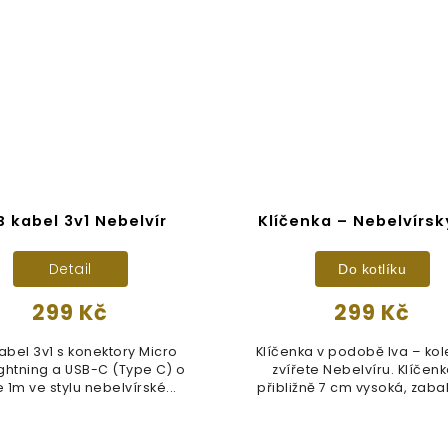
 kabel 3v1 Nebelvír
Klíčenka – Nebelvírsk
Detail
Do kotlíku
299 Kč
299 Kč
abel 3v1 s konektory Micro
Klíčenka v podobě lva – kol
ightning a USB-C (Type C) o
zvířete Nebelvíru. Klíčenk
 1m ve stylu nebelvírské...
přibližně 7 cm vysoká, zabal