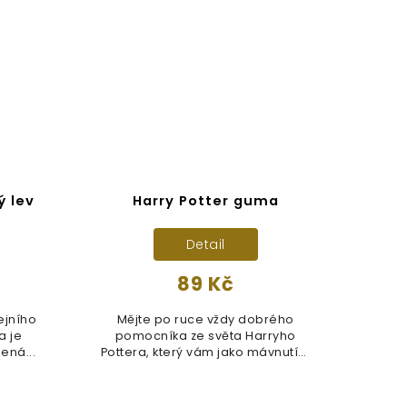
ý lev
Harry Potter guma
Har
Detail
89 Kč
ejního
Mějte po ruce vždy dobrého
Set k
a je
pomocníka ze světa Harryho
Harry
ená...
Pottera, který vám jako mávnutím
kouzelného...