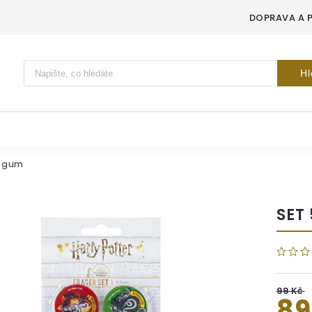
DOPRAVA A 
Vyhledávání
Hl
h gum
SET
99 Kč
89