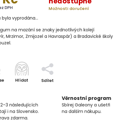
nedostupné
ez DPH
Možnosti doručení
a byla vyprodána…
gum na mazání se znaky jednotlivých kolejí
ír, Mrzimor, Zmijozel a Havraspár) a Bradavické školy
ouzel.
se
Hlídat
Sdílet
Věrnostní program
 2–3 následujících
Sbírej Galeony a ušetři
ají i na Slovensko.
na dalším nákupu.
prava zdarma.