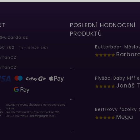
KT
POSLEDNÍ HODNOCENÍ
PRODUKTŮ
@
wizardo.cz
50 762
(Po - Pá 10.00-16.00)
erfanCZ
...
erfanCZ
Plyšáci Baby Niffle
Jonáš T
...
WIZARDING WORLD characters, names and related
indicia
are © & ™ Warner Bros. Entertainment Inc. WB
Mega
SHIELD: © & ™ WBEI. Publishing Rights © JKR.
...