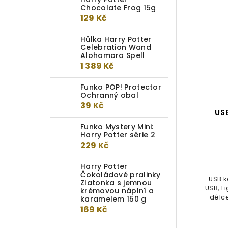
Chocolate Frog 15g
129 Kč
Hůlka Harry Potter
Celebration Wand
Alohomora Spell
1 389 Kč
Funko POP! Protector
Ochranný obal
39 Kč
Přáníčko: Dějiny čar a
USB
kouzel
Funko Mystery Mini:
Harry Potter série 2
Do kotlíku
229 Kč
149 Kč
Harry Potter
Čokoládové pralinky
USB k
Zlatonka s jemnou
Originální přáníčko (12,5 x 17,2
USB, L
krémovou náplní a
cm) s obálkou učebnice Dějiny čar
délce
karamelem 150 g
a kouzel z...
169 Kč