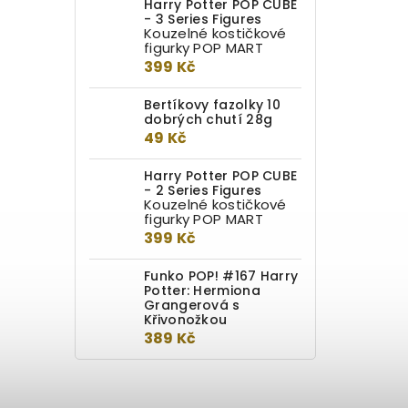
Harry Potter POP CUBE
- 3 Series Figures
Kouzelné kostičkové
figurky POP MART
399 Kč
Bertíkovy fazolky 10
dobrých chutí 28g
49 Kč
Harry Potter POP CUBE
- 2 Series Figures
Kouzelné kostičkové
figurky POP MART
399 Kč
Funko POP! #167 Harry
Potter: Hermiona
Grangerová s
Křivonožkou
389 Kč