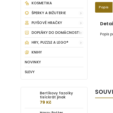
KOSMETIKA
Popis
ŠPERKY A BIŽUTERIE
PLYŠOVÉ HRAČKY
Detai
DOPLŇKY DO DOMÁCNOSTI
Popis 
HRY, PUZZLE A LEGO®
KNIHY
NOVINKY
SLEVY
SOUV
Bertíkovy fazolky
tisíckrát jinak
79 Kč
Harry Potter