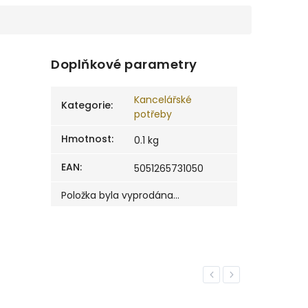
Doplňkové parametry
Kancelářské
Kategorie
:
potřeby
Hmotnost
:
0.1 kg
EAN
:
5051265731050
Položka byla vyprodána…
Previous
Next