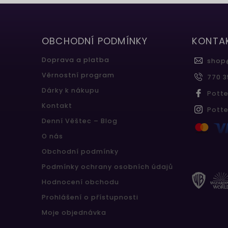
OBCHODNÍ PODMÍNKY
KONTA
Doprava a platba
shop
Věrnostní program
770 3
Dárky k nákupu
Pott
Kontakt
Pott
Denní Věštec – Blog
O nás
Obchodní podmínky
Podmínky ochrany osobních údajů
Hodnocení obchodu
Prohlášení o přístupnosti
Moje objednávka