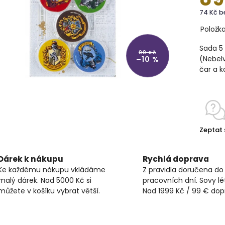
74 Kč b
Položk
Sada 5 
99 Kč
(Nebelv
–10 %
čar a k
Zeptat 
Dárek k nákupu
Rychlá doprava
Ke každému nákupu vkládáme
Z pravidla doručena do
malý dárek. Nad 5000 Kč si
pracovních dní. Sovy lét
můžete v košíku vybrat větší.
Nad 1999 Kč / 99 € do