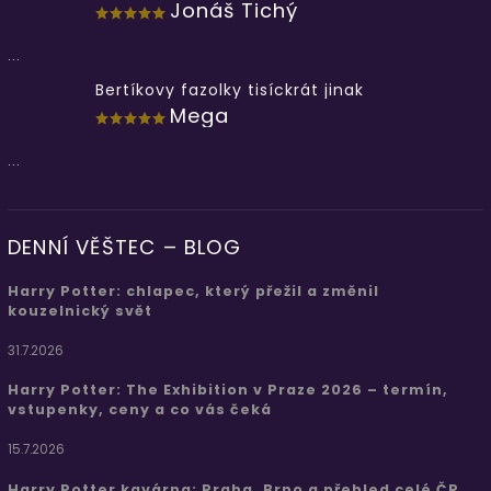
Jonáš Tichý
...
Bertíkovy fazolky tisíckrát jinak
Mega
...
DENNÍ VĚŠTEC – BLOG
Harry Potter: chlapec, který přežil a změnil
kouzelnický svět
31.7.2026
Harry Potter: The Exhibition v Praze 2026 – termín,
vstupenky, ceny a co vás čeká
15.7.2026
Harry Potter kavárna: Praha, Brno a přehled celé ČR