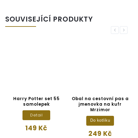
SOUVISEJÍCÍ PRODUKTY
Previous
Next
Harry Potter set 55
Obal na cestovní pas a
samolepek
jmenovka na kufr
Mrzimor
Detail
Do kotlíku
149 Kč
249 Kč