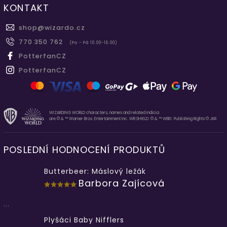
KONTAKT
shop
@
wizardo.cz
770 350 762
(Po - Pá 10.00-16.00)
PotterfanCZ
PotterfanCZ
WIZARDING WORLD characters, names and related indicia
are © & ™ Warner Bros. Entertainment Inc. WB SHIELD: © & ™ WBEI. Publishing Rights © JKR.
POSLEDNÍ HODNOCENÍ PRODUKTŮ
Butterbeer: Máslový ležák
Barbora Zajícová
...
Plyšáci Baby Nifflers