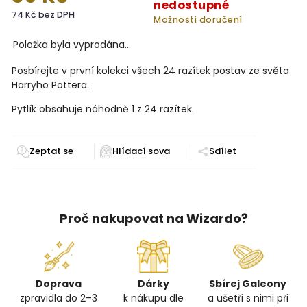
nedostupné
74 Kč bez DPH
Možnosti doručení
Položka byla vyprodána…
Posbírejte v první kolekci všech 24 razítek postav ze světa
Harryho Pottera.
Pytlík obsahuje náhodně 1 z 24 razítek.
Zeptat se
Sdílet
Proč nakupovat na Wizardo?
Doprava
Dárky
Sbírej Galeony
zpravidla do 2–3
k nákupu dle
a ušetři s nimi při