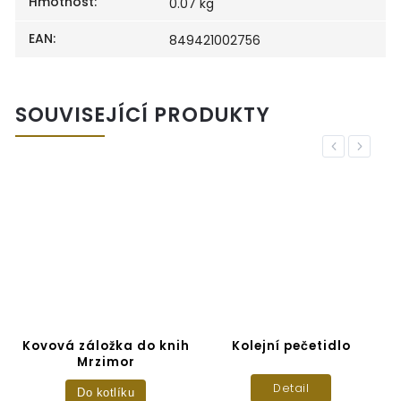
Hmotnost
:
0.07 kg
EAN
:
849421002756
SOUVISEJÍCÍ PRODUKTY
Previous
Next
Kovová záložka do knih
Kolejní pečetidlo
Mrzimor
Detail
Do kotlíku