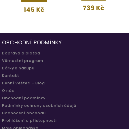
739 Kč
145 Kč
OBCHODNÍ PODMÍNKY
Doprava a platba
Věrnostní program
Dárky k nákupu
Kontakt
Denní Věštec – Blog
O nás
Obchodní podmínky
Podmínky ochrany osobních údajů
Hodnocení obchodu
Prohlášení o přístupnosti
Moje objednávka