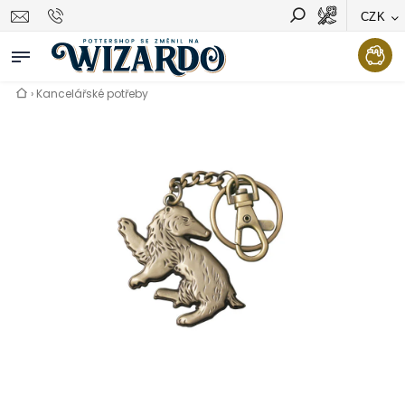
CZK
Vyhledávání
Hledat
›
Kancelářské potřeby