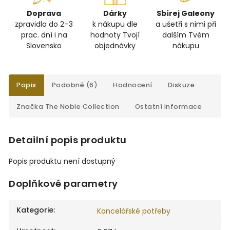
Doprava
Dárky
Sbírej Galeony
zpravidla do 2–3
k nákupu dle
a ušetři s nimi při
prac. dní i na
hodnoty Tvojí
dalším Tvém
Slovensko
objednávky
nákupu
Popis
Podobné (6)
Hodnocení
Diskuze
Značka
The Noble Collection
Ostatní informace
Detailní popis produktu
Popis produktu není dostupný
Doplňkové parametry
Kategorie
:
Kancelářské potřeby