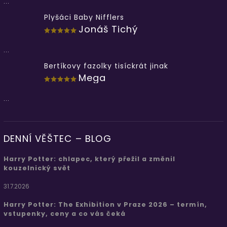
...
Plyšáci Baby Nifflers
Jonáš Tichý
...
Bertíkovy fazolky tisíckrát jinak
Mega
...
DENNÍ VĚŠTEC – BLOG
Harry Potter: chlapec, který přežil a změnil
kouzelnický svět
31.7.2026
Harry Potter: The Exhibition v Praze 2026 – termín,
vstupenky, ceny a co vás čeká