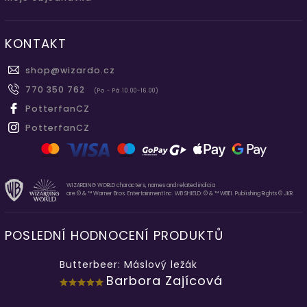
KONTAKT
shop
@
wizardo.cz
770 350 762
(Po - Pá 10.00-16.00)
PotterfanCZ
PotterfanCZ
WIZARDING WORLD characters, names and related indicia
are © & ™ Warner Bros. Entertainment Inc. WB SHIELD: © & ™ WBEI. Publishing Rights © JKR.
POSLEDNÍ HODNOCENÍ PRODUKTŮ
Butterbeer: Máslový ležák
Barbora Zajícová