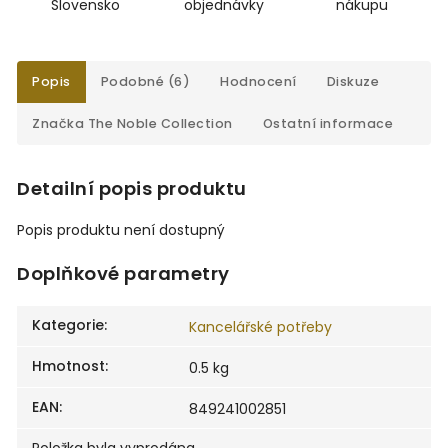
Slovensko
objednávky
nákupu
Popis
Podobné (6)
Hodnocení
Diskuze
Značka
The Noble Collection
Ostatní informace
Detailní popis produktu
Popis produktu není dostupný
Doplňkové parametry
Kategorie
:
Kancelářské potřeby
Hmotnost
:
0.5 kg
EAN
:
849241002851
Položka byla vyprodána…