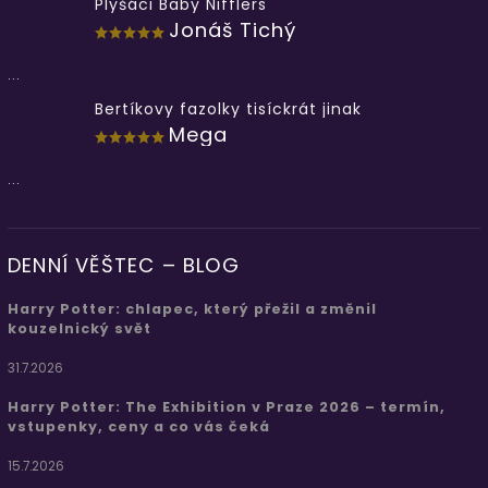
Plyšáci Baby Nifflers
Jonáš Tichý
...
Bertíkovy fazolky tisíckrát jinak
Mega
...
DENNÍ VĚŠTEC – BLOG
Harry Potter: chlapec, který přežil a změnil
kouzelnický svět
31.7.2026
Harry Potter: The Exhibition v Praze 2026 – termín,
vstupenky, ceny a co vás čeká
15.7.2026