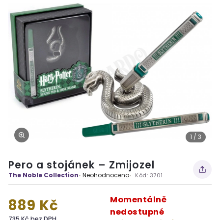
1 / 3
Pero a stojánek – Zmijozel
The Noble Collection
Neohodnoceno
Kód:
3701
Momentálně
889 Kč
nedostupné
735 Kč bez DPH