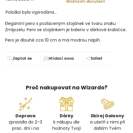
Možnosti doručení
Položka byla vyprodána…
Elegantní pero s pozlaceným stojánek ve tvaru znaku
Zmijozelu. Pero se stojánkem je baleno v dárkové krabičce.
Pero je dlouhé cca 10 cm a má modrou náplň.
Zeptat se
Sdílet
Proč nakupovat na Wizardo?
Doprava
Dárky
Sbírej Galeony
zpravidla do 2–3
k nákupu dle
a ušetři s nimi při
prac. dní i na
hodnoty Tvojí
dalším Tvém