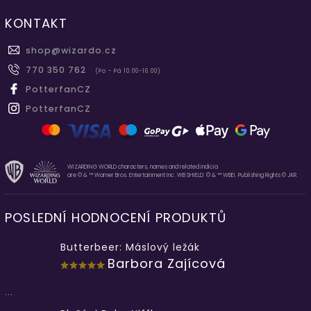
KONTAKT
shop
@
wizardo.cz
770 350 762
(Po - Pá 10.00-16.00)
PotterfanCZ
PotterfanCZ
WIZARDING WORLD characters, names and related indicia
are © & ™ Warner Bros. Entertainment Inc. WB SHIELD: © & ™ WBEI. Publishing Rights © JKR.
POSLEDNÍ HODNOCENÍ PRODUKTŮ
Butterbeer: Máslový ležák
Barbora Zajícová
...