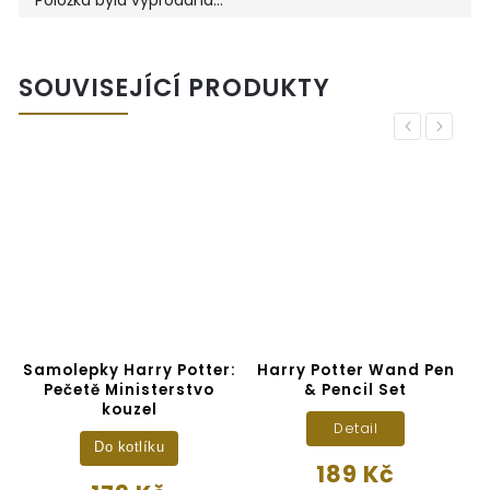
SOUVISEJÍCÍ PRODUKTY
Previous
Next
r
Samolepky Harry Potter:
Harry Potter Wand Pen
Pečetě Ministerstvo
& Pencil Set
kouzel
Detail
Do kotlíku
189 Kč