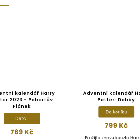
entní kalendář Harry
Adventní kalendář H
ter 2023 - Pobertův
Potter: Dobby
Plánek
Do kotlíku
Detail
799 Kč
769 Kč
Prožijte znovu kouzlo Har