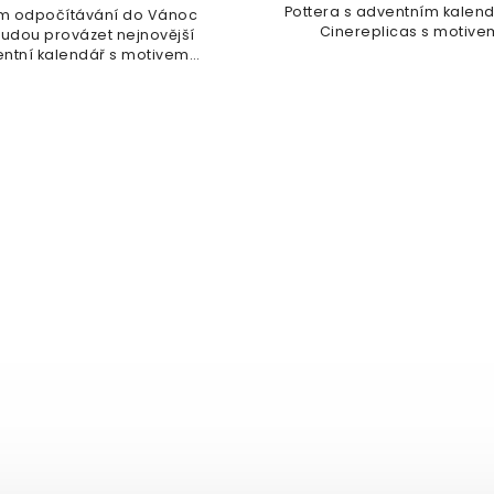
Pottera s adventním kale
m odpočítávání do Vánoc
Cinereplicas s motive
budou provázet nejnovější
Dobbyho....
ntní kalendář s motivem
Pobertova...