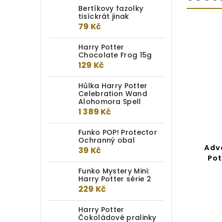
Bertíkovy fazolky
tisíckrát jinak
79 Kč
Harry Potter
Chocolate Frog 15g
129 Kč
Hůlka Harry Potter
Celebration Wand
Alohomora Spell
1 389 Kč
Funko POP! Protector
Ochranný obal
Adventní kalendář Harry
Adv
39 Kč
Potter - Lenka Láskorádová
Pot
Funko Mystery Mini:
Do kotlíku
Harry Potter série 2
229 Kč
729 Kč
Harry Potter
Čokoládové pralinky
Během odpočítávání do Vánoc