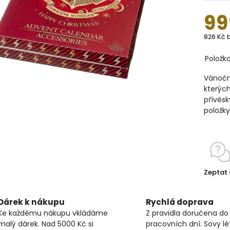
99
826 Kč 
Položk
Vánoční
kterých
přívěsk
položky
Zeptat 
Dárek k nákupu
Rychlá doprava
Ke každému nákupu vkládáme
Z pravidla doručena do
malý dárek. Nad 5000 Kč si
pracovních dní. Sovy lét