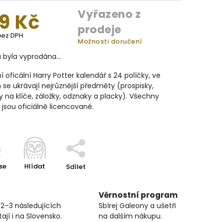
Vyřazeno z
9 Kč
prodeje
bez DPH
Možnosti doručení
a byla vyprodána…
 oficální Harry Potter kalendář s 24 políčky, ve
 se ukrávají nejrůznější předměty (
prospisky,
y na klíče, záložky, odznaky a placky).
Všechny
 jsou oficiálně licencované.
se
Hlídat
Sdílet
Věrnostní program
 2–3 následujících
Sbírej Galeony a ušetři
ají i na Slovensko.
na dalším nákupu.