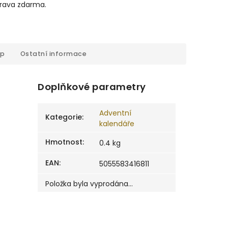
prava zdarma.
op
Ostatní informace
Doplňkové parametry
Adventní
Kategorie
:
kalendáře
Hmotnost
:
0.4 kg
EAN
:
5055583416811
Položka byla vyprodána…