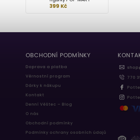
399 Kč
OBCHODNÍ PODMÍNKY
KONTA
Doprava a platba
shop
Věrnostní program
770 3
Dárky k nákupu
Pott
Kontakt
Pott
Denní Věštec – Blog
O nás
Obchodní podmínky
Podmínky ochrany osobních údajů