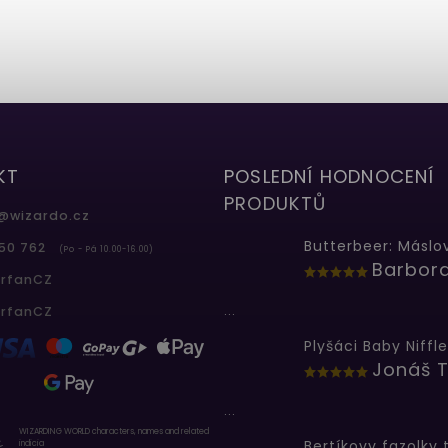
KT
POSLEDNÍ HODNOCENÍ
PRODUKTŮ
@
wizardo.cz
50 762
(Po - Pá 10.00-16.00)
erfanCZ
...
erfanCZ
Plyšáci Baby Niffle
Jonáš T
...
WIZARDING WORLD characters, names and related
indicia