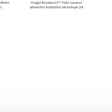
ndářem
magií Bradavic™! Tato luxusní
del
m
adventní krabička obsahuje 24
zna
šuplíčků,...