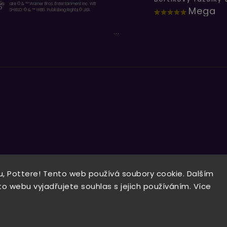
are © & ™ Warner Bros. Entertainment Inc. WB
Mega
SHIELD: © & ™ WBEI. Publishing Rights © JKR.
...
, Pottere! Tento web používá soubory cookie. Dalším
Copyright 2026
Wizardo
. Všechna práva vyhrazena.
 webu vyjadřujete souhlas s jejich používáním. Více
Vytvořil
Shoptet
| Design
Shoptak.cz.