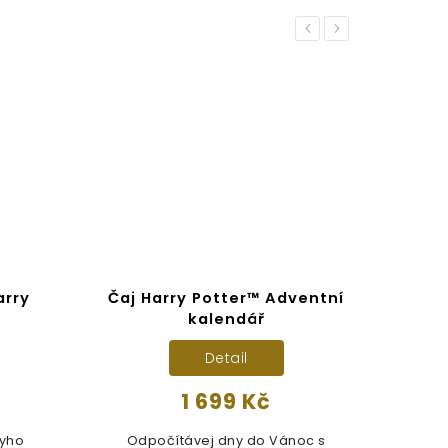
Previous
Next
arry
Čaj Harry Potter™ Adventní
Ad
kalendář
Detail
1 699 Kč
ryho
Odpočítávej dny do Vánoc s
Se