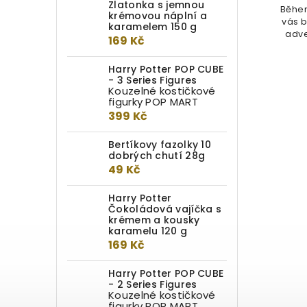
Zlatonka s jemnou
vás budou provázet nejnovější
Běhe
krémovou náplní a
adventní kalendář s motivem
vás 
karamelem 150 g
Lenky...
adve
169 Kč
Harry Potter POP CUBE
- 3 Series Figures
Kouzelné kostičkové
figurky POP MART
399 Kč
Bertíkovy fazolky 10
dobrých chutí 28g
49 Kč
Harry Potter
Čokoládová vajíčka s
krémem a kousky
karamelu 120 g
169 Kč
Harry Potter POP CUBE
- 2 Series Figures
Kouzelné kostičkové
figurky POP MART