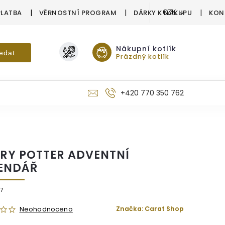
PLATBA
VĚRNOSTNÍ PROGRAM
DÁRKY K NÁKUPU
KON
CZK
Nákupní kotlík
edat
Prázdný kotlík
+420 770 350 762
RY POTTER ADVENTNÍ
ENDÁŘ
7
Značka:
Carat Shop
Neohodnoceno