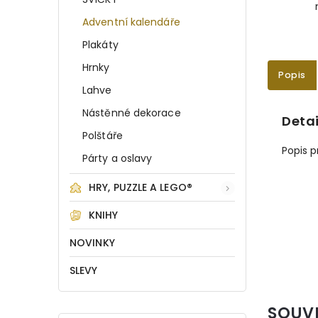
Adventní kalendáře
Plakáty
Hrnky
Popis
Lahve
Nástěnné dekorace
Detai
Polštáře
Popis 
Párty a oslavy
HRY, PUZZLE A LEGO®
KNIHY
NOVINKY
SLEVY
SOUV