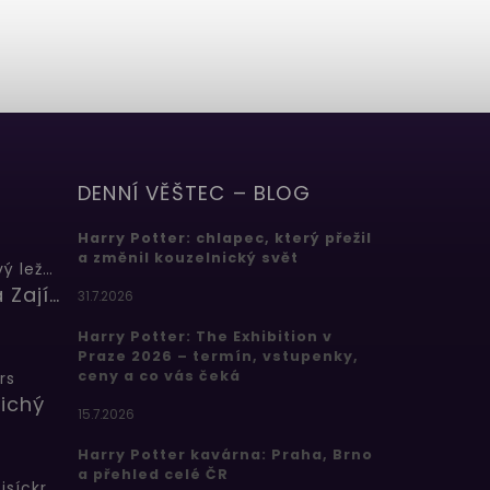
DENNÍ VĚŠTEC – BLOG
Harry Potter: chlapec, který přežil
a změnil kouzelnický svět
Butterbeer: Máslový ležák
Barbora Zajícová
31.7.2026
Harry Potter: The Exhibition v
Praze 2026 – termín, vstupenky,
ceny a co vás čeká
rs
ichý
15.7.2026
Harry Potter kavárna: Praha, Brno
a přehled celé ČR
Bertíkovy fazolky tisíckrát jinak