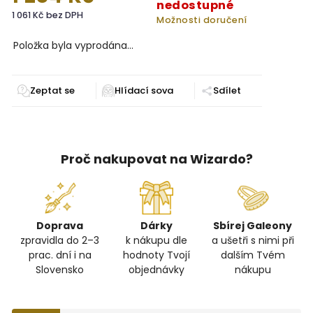
nedostupné
1 061 Kč bez DPH
Možnosti doručení
Položka byla vyprodána…
Zeptat se
Sdílet
Proč nakupovat na Wizardo?
Doprava
Dárky
Sbírej Galeony
zpravidla do 2–3
k nákupu dle
a ušetři s nimi při
prac. dní i na
hodnoty Tvojí
dalším Tvém
Slovensko
objednávky
nákupu