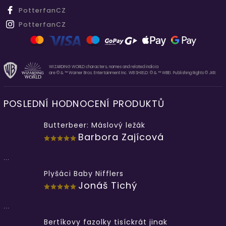
PotterfanCZ
PotterfanCZ
WIZARDING WORLD characters, names and related indicia
are © & ™ Warner Bros. Entertainment Inc. WB SHIELD: © & ™ WBEI. Publishing Rights © JKR.
POSLEDNÍ HODNOCENÍ PRODUKTŮ
Butterbeer: Máslový ležák
Barbora Zajícová
...
Plyšáci Baby Nifflers
Jonáš Tichý
...
Bertíkovy fazolky tisíckrát jinak