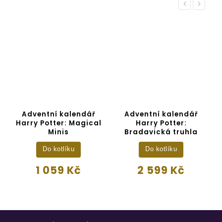
Previous
Next
Adventní kalendář
Adventní kalendář
A
n
Harry Potter: Magical
Harry Potter:
Minis
Bradavická truhla
Do kotlíku
Do kotlíku
1 059 Kč
2 599 Kč