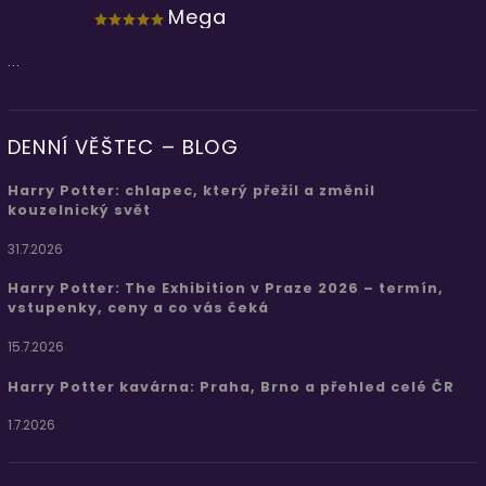
Mega
...
DENNÍ VĚŠTEC – BLOG
Harry Potter: chlapec, který přežil a změnil
kouzelnický svět
31.7.2026
Harry Potter: The Exhibition v Praze 2026 – termín,
vstupenky, ceny a co vás čeká
15.7.2026
Harry Potter kavárna: Praha, Brno a přehled celé ČR
1.7.2026