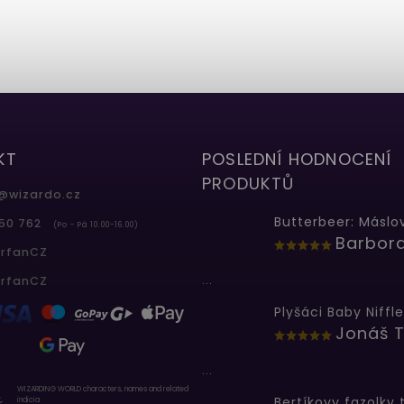
KT
POSLEDNÍ HODNOCENÍ
PRODUKTŮ
@
wizardo.cz
50 762
(Po - Pá 10.00-16.00)
erfanCZ
...
erfanCZ
Plyšáci Baby Niffle
Jonáš T
...
WIZARDING WORLD characters, names and related
indicia