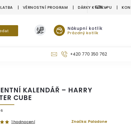
PLATBA
VĚRNOSTNÍ PROGRAM
DÁRKY K NÁKUPU
KON
CZK
Nákupní kotlík
edat
Prázdný kotlík
+420 770 350 762
ENTNÍ KALENDÁŘ – HARRY
TER CUBE
06
Značka:
Paladone
1 hodnocení