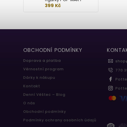
399 Kč
OBCHODNÍ PODMÍNKY
KONTA
Doprava a platba
shop
Věrnostní program
770 3
Dárky k nákupu
Pott
Kontakt
Pott
Denní Věštec – Blog
O nás
Obchodní podmínky
Podmínky ochrany osobních údajů