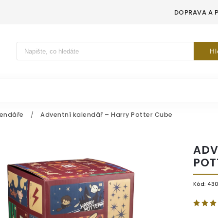
DOPRAVA A 
Vyhledávání
Hl
lendáře
/
Adventní kalendář – Harry Potter Cube
ADV
POT
Kód:
43