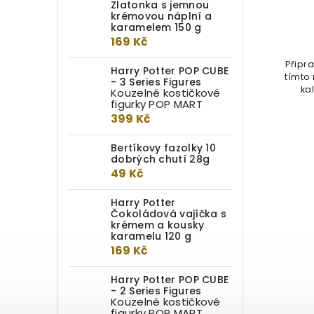
Zlatonka s jemnou
Do kotlíku
krémovou náplní a
karamelem 150 g
1 999 Kč
169 Kč
Oslavte 12 dní Vánoc s tímto
Připr
Harry Potter POP CUBE
fantastickým kalendářem Harryho
tímto
- 3 Series Figures
Pottera. Každý den nová
ka
Kouzelné kostičkové
dekorace,...
figurky POP MART
399 Kč
Bertíkovy fazolky 10
dobrých chutí 28g
49 Kč
Harry Potter
Čokoládová vajíčka s
krémem a kousky
karamelu 120 g
169 Kč
Harry Potter POP CUBE
- 2 Series Figures
Kouzelné kostičkové
figurky POP MART