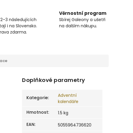
Věrnostní program
 2–3 následujících
Sbírej Galeony a ušetři
ají i na Slovensko.
na dalším nákupu.
prava zdarma.
mace
Doplňkové parametry
Adventní
Kategorie
:
kalendáře
Hmotnost
:
1.5 kg
EAN
:
5055964736620