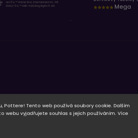
are © & ™ Warner Bros. Entertainment Inc. WB
Mega
SHIELD: © & ™ WBEI. Publishing Rights © JKR.
...
, Pottere! Tento web používá soubory cookie. Dalším
Copyright 2026
Wizardo
. Všechna práva vyhrazena.
 webu vyjadřujete souhlas s jejich používáním. Více
Vytvořil
Shoptet
| Design
Shoptak.cz.