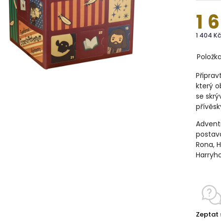
1 
1 404 K
Položk
Připra
který o
se skrý
přívěsk
Advent
postav
Rona, 
Harryho
Zeptat 