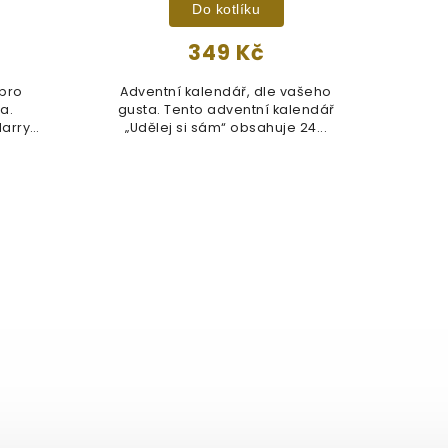
Do kotlíku
349 Kč
 pro
Adventní kalendář, dle vašeho
a.
gusta. Tento adventní kalendář
Ha
Harry
„Udělej si sám“ obsahuje 24...
Adve
24