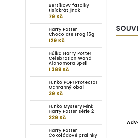
Bertíkovy fazolky
tisíckrát jinak
79 Kč
SOUV
Harry Potter
Chocolate Frog 15g
129 Kč
Hůlka Harry Potter
Celebration Wand
Alohomora Spell
1 389 Kč
Funko POP! Protector
Ochranný obal
39 Kč
Funko Mystery Mini:
Harry Potter série 2
229 Kč
Adventní kalendář Harry
Adv
Potter – vánoční ozdoby
Harry Potter
Čokoládové pralinky