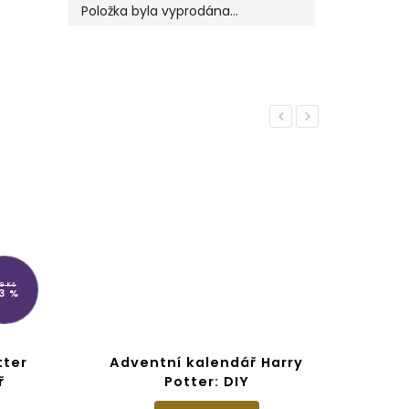
Položka byla vyprodána…
Previous
Next
9 Kč
3 %
tter
Adventní kalendář Harry
ř
Potter: DIY
Cal
W