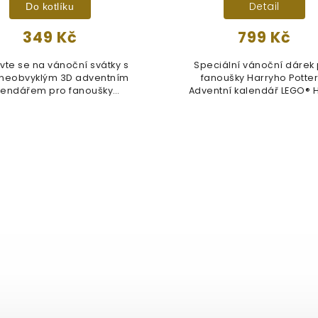
Detail
Do kotlíku
349 Kč
799 Kč
avte se na vánoční svátky s
Speciální vánoční dárek
 neobvyklým 3D adventním
fanoušky Harryho Potter
lendářem pro fanoušky
Adventní kalendář LEGO® 
Harryho...
Potter™...