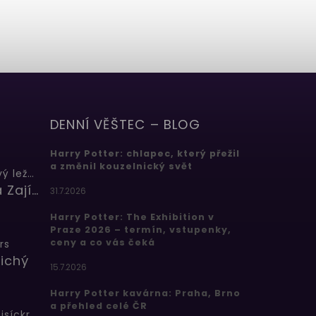
DENNÍ VĚŠTEC – BLOG
Harry Potter: chlapec, který přežil
a změnil kouzelnický svět
Butterbeer: Máslový ležák
Barbora Zajícová
31.7.2026
Harry Potter: The Exhibition v
Praze 2026 – termín, vstupenky,
ceny a co vás čeká
rs
ichý
15.7.2026
Harry Potter kavárna: Praha, Brno
a přehled celé ČR
Bertíkovy fazolky tisíckrát jinak