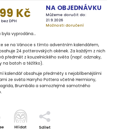
NA OBJEDNÁVKU
699 Kč
Můžeme doručit do:
21.9.2026
č bez DPH
Možnosti doručení
a byla vyprodána…
vte se na Vánoce s tímto adventním kalendářem,
bsahuje 24 potterovských okének. Za každým z nich
vá předmět z kouzelnického světa (např. odznaky,
y na batoh a těžítko).
ní kalendář obsahuje předměty s nejoblíbenějšími
ami ze světa Harryho Pottera včetně Hermiony,
Hagrida, Brumbála a samozřejmě samotného
.
se
Hlídat
Sdílet