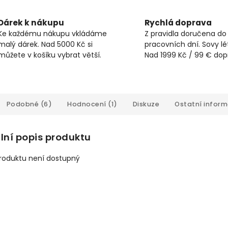
Dárek k nákupu
Rychlá doprava
Ke každému nákupu vkládáme
Z pravidla doručena do
malý dárek. Nad 5000 Kč si
pracovních dní. Sovy lét
můžete v košíku vybrat větší.
Nad 1999 Kč / 99 € do
Podobné (6)
Hodnocení (1)
Diskuze
Ostatní infor
lní popis produktu
produktu není dostupný