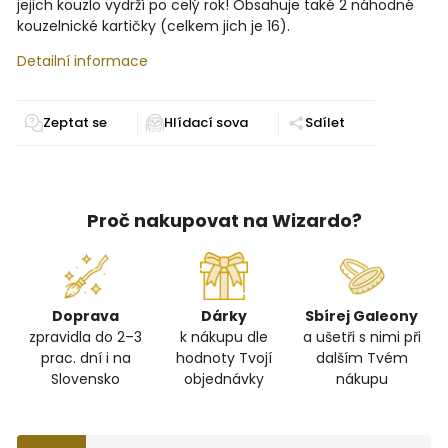
jejich kouzlo vydrží po celý rok! Obsahuje také 2 náhodné
kouzelnické kartičky (celkem jich je 16).
Detailní informace
Zeptat se
Sdílet
Proč nakupovat na Wizardo?
Doprava
Dárky
Sbírej Galeony
zpravidla do 2–3
k nákupu dle
a ušetři s nimi při
prac. dní i na
hodnoty Tvojí
dalším Tvém
Slovensko
objednávky
nákupu