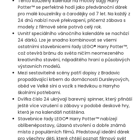
Tento kouzelný kalendář na motivy ságy Harry
Potter™ se perfektně hodí jako předvánoční dárek
pro malé kouzelníky a čarodějky od 7 let. Na každý z
24 dnů nabízí nové překvapení, přičemž zábava s
modely z filmové série potrvá celý rok.
Uvnitř speciálního vánočního kalendáře se nachází
24 dárků. Lze je snadno kombinovat se všemi
ostatními stavebnicemi řady LEGO® Harry Potter™,
což otevírá bránu do světa ničím neomezeného
kreativního stavění, nápaditého hraní a působivých
výstavních modelů.
Mezi sestavitelné scény patří dopisy z Bradavic
propadávající krbem do domácnosti Dursleyových,
oběd ve Velké síni a vozík s Hedvikou a Harryho
školními potřebami.
Dvířka číslo 24 ukrývají barevný spinner, který přináší
ještě více vzrušení a zábavy v podobě deskové hry,
která je na kalendáři natištěna.
Stavebnice řady LEGO® Harry Potter™ nabízejí
oblíbenépostavy, úžasná stvoření a dobře známá
místa z populárních filmů. Představují ideální dárek
pro všechny děti, které chtějí poznat filmový svět