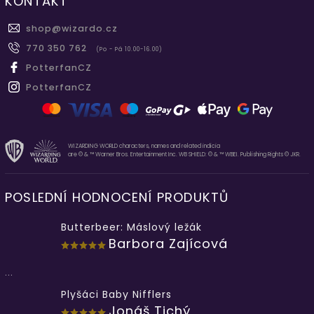
KONTAKT
shop
@
wizardo.cz
770 350 762
(Po - Pá 10.00-16.00)
PotterfanCZ
PotterfanCZ
WIZARDING WORLD characters, names and related indicia
are © & ™ Warner Bros. Entertainment Inc. WB SHIELD: © & ™ WBEI. Publishing Rights © JKR.
POSLEDNÍ HODNOCENÍ PRODUKTŮ
Butterbeer: Máslový ležák
Barbora Zajícová
...
Plyšáci Baby Nifflers
Jonáš Tichý