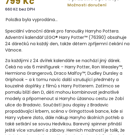
799 Kč
Možnosti doručení
660 Kč bez DPH
Položka byla vyprodána…
Speciální vánoční dárek pro fanoušky Harryho Pottera.
Adventní kalendář LEGO® Harry Potter™ (76390) obsahuje
24 dárečků na každý den, takže dětem zpříjemní čekání na
Vánoce.
Za každými z 24 dvířek kalendáře se nachází jiný dárek.
Čeká na vás 6 minifigurek – Harry Potter, Ron Weasley™,
Hermiona Grangerová, Draco Malfoy™, Dudley Dursley a
Griphook – a k tomu navíc další vzrušující předměty a
kouzelné doplňky z filmů s Harry Potterem. Zatímco se
pomalu blíží den D, děti mohou kombinovat jednotlivé
modely a připomenout si Harryho úžasnou cestu ze Zobí
ulice do Bradavic. Součástí jsou dopisy z Bradavic
propadávající krbem, scéna v Gringottově bance, kde si
Harry vybere zlato, dále nákup Harryho školních potřeb a
také setkání se sovou Hedvikou. Barevný spinner přináší
ještě více vzrušení a zábavy. Herních možností je tolik, že