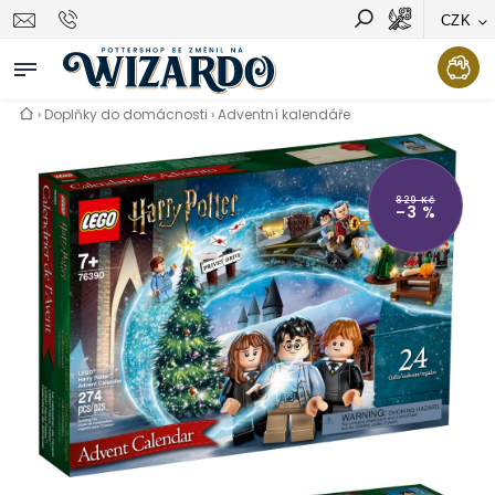
CZK
Vyhledávání
Hledat
›
Doplňky do domácnosti
›
Adventní kalendáře
829 Kč
–3 %