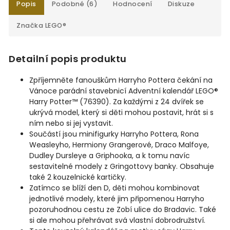
Popis
Podobné (6)
Hodnocení
Diskuze
Značka
LEGO®
Detailní popis produktu
Zpříjemněte fanouškům Harryho Pottera čekání na
Vánoce parádní stavebnicí Adventní kalendář LEGO®
Harry Potter™ (76390). Za každými z 24 dvířek se
ukrývá model, který si děti mohou postavit, hrát si s
ním nebo si jej vystavit.
Součástí jsou minifigurky Harryho Pottera, Rona
Weasleyho, Hermiony Grangerové, Draco Malfoye,
Dudley Dursleye a Griphooka, a k tomu navíc
sestavitelné modely z Gringottovy banky. Obsahuje
také 2 kouzelnické kartičky.
Zatímco se blíží den D, děti mohou kombinovat
jednotlivé modely, které jim připomenou Harryho
pozoruhodnou cestu ze Zobí ulice do Bradavic. Také
si ale mohou přehrávat svá vlastní dobrodružství.