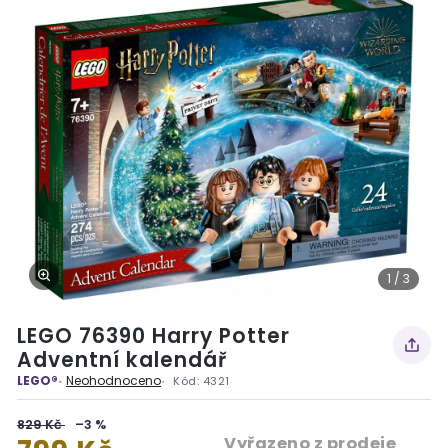
1 / 3
LEGO 76390 Harry Potter
Adventní kalendář
LEGO®
Neohodnoceno
Kód:
4321
829 Kč
–3 %
Vyřazeno z prodeje