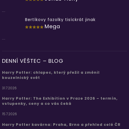
...
Bertíkovy fazolky tisíckrát jinak
Mega
...
DENNÍ VĚŠTEC – BLOG
Harry Potter: chlapec, který přežil a změnil
kouzelnický svět
31.7.2026
Harry Potter: The Exhibition v Praze 2026 – termín,
vstupenky, ceny a co vás čeká
15.7.2026
Harry Potter kavárna: Praha, Brno a přehled celé ČR