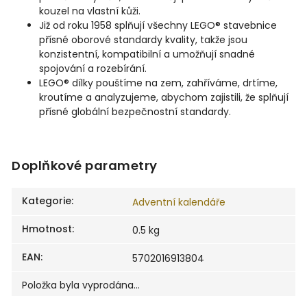
kouzel na vlastní kůži.
Již od roku 1958 splňují všechny LEGO® stavebnice
přísné oborové standardy kvality, takže jsou
konzistentní, kompatibilní a umožňují snadné
spojování a rozebírání.
LEGO® dílky pouštíme na zem, zahříváme, drtíme,
kroutíme a analyzujeme, abychom zajistili, že splňují
přísné globální bezpečnostní standardy.
Doplňkové parametry
Kategorie
:
Adventní kalendáře
Hmotnost
:
0.5 kg
EAN
:
5702016913804
Položka byla vyprodána…