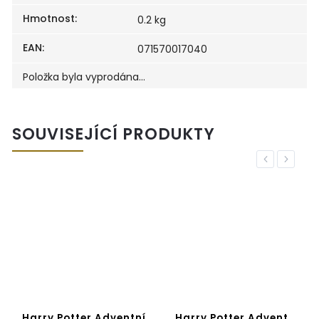
Hmotnost
:
0.2 kg
EAN
:
071570017040
Položka byla vyprodána…
SOUVISEJÍCÍ PRODUKTY
Previous
Next
Harry Potter Adventní
Harry Potter Advent