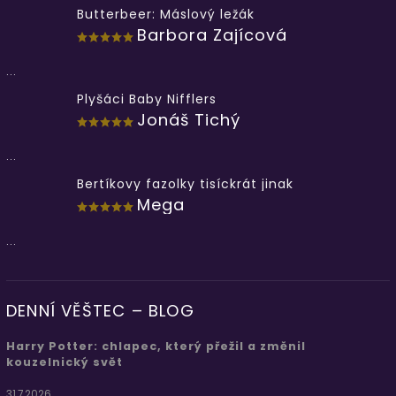
Butterbeer: Máslový ležák
Barbora Zajícová
...
Plyšáci Baby Nifflers
Jonáš Tichý
...
Bertíkovy fazolky tisíckrát jinak
Mega
...
DENNÍ VĚŠTEC – BLOG
Harry Potter: chlapec, který přežil a změnil
kouzelnický svět
31.7.2026