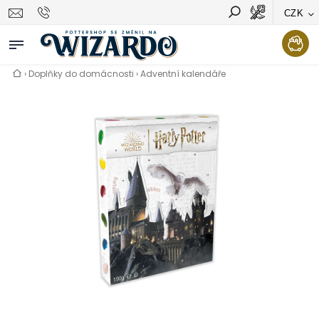
CZK
Vyhledávání
Hledat
›
Doplňky do domácnosti
›
Adventní kalendáře