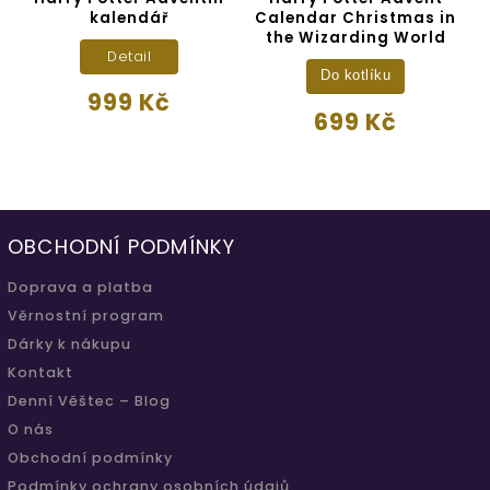
kalendář
Calendar Christmas in
the Wizarding World
Detail
Do kotlíku
999 Kč
699 Kč
OBCHODNÍ PODMÍNKY
Doprava a platba
Věrnostní program
Dárky k nákupu
Kontakt
Denní Věštec – Blog
O nás
Obchodní podmínky
Podmínky ochrany osobních údajů