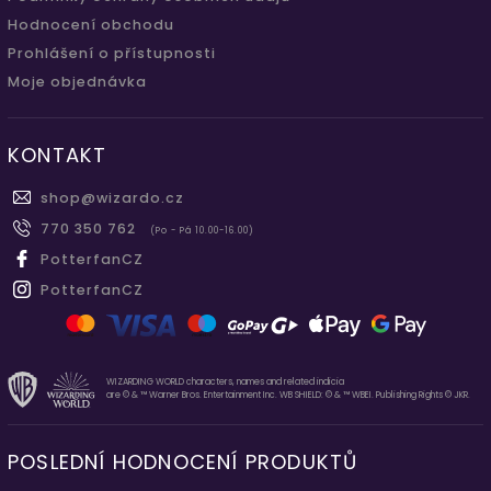
Hodnocení obchodu
Prohlášení o přístupnosti
Moje objednávka
KONTAKT
shop
@
wizardo.cz
770 350 762
(Po - Pá 10.00-16.00)
PotterfanCZ
PotterfanCZ
WIZARDING WORLD characters, names and related indicia
are © & ™ Warner Bros. Entertainment Inc. WB SHIELD: © & ™ WBEI. Publishing Rights © JKR.
POSLEDNÍ HODNOCENÍ PRODUKTŮ