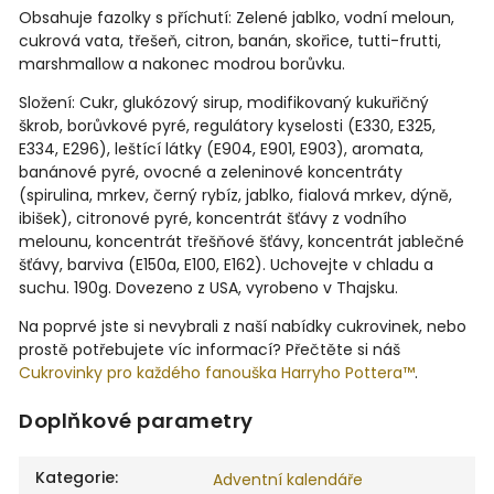
Obsahuje fazolky s příchutí: Zelené jablko, vodní meloun,
cukrová vata, třešeň, citron, banán, skořice, tutti-frutti,
marshmallow a nakonec modrou borůvku.
Složení: Cukr, glukózový sirup, modifikovaný kukuřičný
škrob, borůvkové pyré, regulátory kyselosti (E330, E325,
E334, E296), leštící látky (E904, E901, E903), aromata,
banánové pyré, ovocné a zeleninové koncentráty
(spirulina, mrkev, černý rybíz, jablko, fialová mrkev, dýně,
ibišek), citronové pyré, koncentrát šťávy z vodního
melounu, koncentrát třešňové šťávy, koncentrát jablečné
šťávy, barviva (E150a, E100, E162). Uchovejte v chladu a
suchu. 190g. Dovezeno z USA, vyrobeno v Thajsku.
Na poprvé jste si nevybrali z naší nabídky cukrovinek, nebo
prostě potřebujete víc informací? Přečtěte si náš
Cukrovinky pro každého fanouška Harryho Pottera™
.
Doplňkové parametry
Kategorie
:
Adventní kalendáře