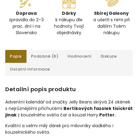
Doprava
Dárky
Sbírej Galeony
zpravidla do 2–3
k nákupu dle
a ušetři s nimi při
prac. dní i na
hodnoty Tvojí
dalším Tvém
Slovensko
objednávky
nákupu
Popis
Podobné (6)
Hodnocení
Diskuze
Ostatní informace
Detailní popis produktu
Adventní kalendář od značky Jelly Beans skrývá 24 okének
s nejrůznějšími příchutěmi
Bertíkových fazolek tisíckrát
jinak
z kouzelného světa čar a kouzel Harry
Potter.
Kvalitní a velmi milý dárek pro milovníky sladkého i
kouzelnického světa.