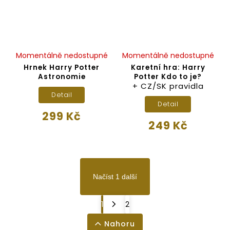
Momentálně nedostupné
Momentálně nedostupné
Hrnek Harry Potter
Karetní hra: Harry
Astronomie
Potter Kdo to je?
+ CZ/SK pravidla
Detail
Detail
299 Kč
249 Kč
Načíst 1 další
1
2
Nahoru