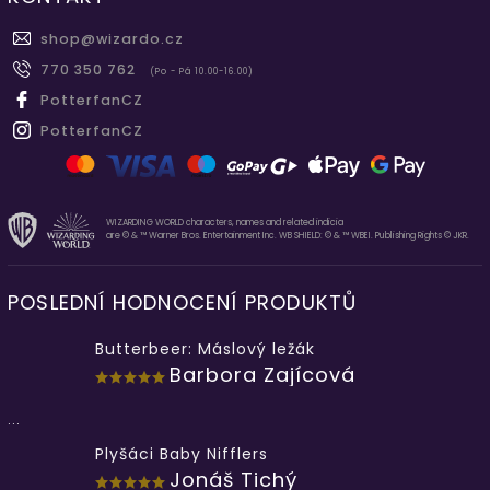
shop
@
wizardo.cz
770 350 762
(Po - Pá 10.00-16.00)
PotterfanCZ
PotterfanCZ
WIZARDING WORLD characters, names and related indicia
are © & ™ Warner Bros. Entertainment Inc. WB SHIELD: © & ™ WBEI. Publishing Rights © JKR.
POSLEDNÍ HODNOCENÍ PRODUKTŮ
Butterbeer: Máslový ležák
Barbora Zajícová
...
Plyšáci Baby Nifflers
Jonáš Tichý