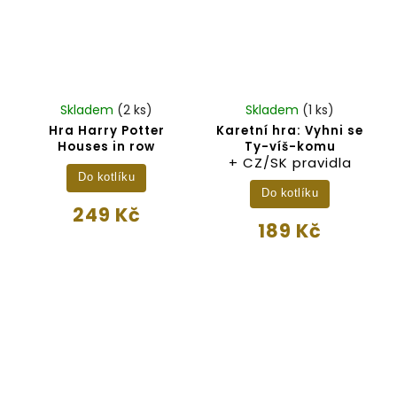
Skladem
(2 ks)
Skladem
(1 ks)
Hra Harry Potter
Karetní hra: Vyhni se
Houses in row
Ty-víš-komu
+ CZ/SK pravidla
Do kotlíku
Do kotlíku
249 Kč
189 Kč