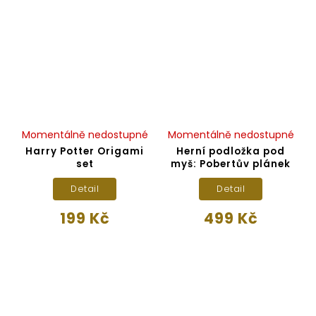
Momentálně nedostupné
Momentálně nedostupné
Harry Potter Origami
Herní podložka pod
set
myš: Pobertův plánek
Detail
Detail
199 Kč
499 Kč