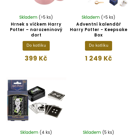
Skladem
(>5 ks)
Skladem
(>5 ks)
Hrnek s víčkem Harry
Adventní kalendář
Potter – narozeninový
Harry Potter - Keepsake
dort
Box
Do kotlíku
Do kotlíku
399 Kč
1 249 Kč
Skladem
(4 ks)
Skladem
(5 ks)