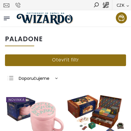
CZK
Vyhledávání
Hledat
PALADONE
Otevřít filtr
Doporučujeme
Nejlevnější
Nejdražší
NOVINKA
Nejprodávanější
Abecedně