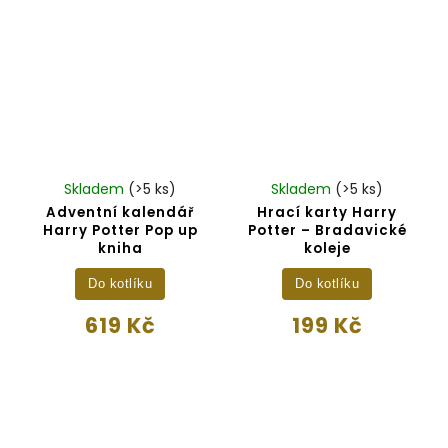
Skladem
(>5 ks)
Skladem
(>5 ks)
Adventní kalendář
Hrací karty Harry
Harry Potter Pop up
Potter – Bradavické
kniha
koleje
Do kotlíku
Do kotlíku
619 Kč
199 Kč