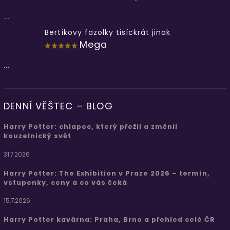
...
Bertíkovy fazolky tisíckrát jinak
Mega
...
DENNÍ VĚŠTEC – BLOG
Harry Potter: chlapec, který přežil a změnil
kouzelnický svět
31.7.2026
Harry Potter: The Exhibition v Praze 2026 – termín,
vstupenky, ceny a co vás čeká
15.7.2026
Harry Potter kavárna: Praha, Brno a přehled celé ČR