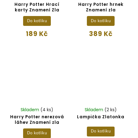
Harry Potter Hrací
Harry Potter hrnek
karty Znamení Zla
Znamení zla
Do kotlíku
Do kotlíku
189 Kč
389 Kč
Skladem
(4 ks)
Skladem
(2 ks)
Harry Potter nerezová
Lampička Zlatonka
láhev Znamení zla
Do kotlíku
Do kotlíku