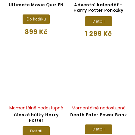
Ultimate Movie Quiz EN
Adventní kalendář –
Harry Potter Ponožky
Do kotlíku
Detail
899 Kč
1 299 Kč
Momentálně nedostupné
Momentálně nedostupné
Čínské hůlky Harry
Death Eater Power Bank
Potter
Detail
Detail