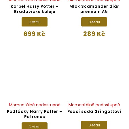
Korbel Harry Potter -
Mlok Scamander diář
Bradavické koleje
premium A5
Detail
Detail
699 Kč
289 Kč
Momentálně nedostupné
Momentálně nedostupné
Podtácky Harry Potter –
Psací sada Gringottovi
Patronus
Detail
Detail