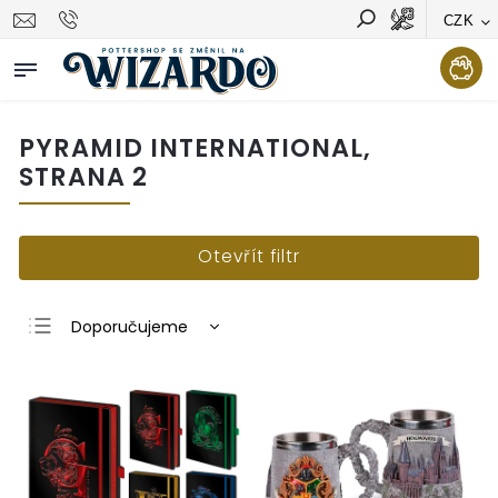
CZK
Vyhledávání
Hledat
PYRAMID INTERNATIONAL
,
STRANA 2
Otevřít filtr
Doporučujeme
Nejlevnější
Nejdražší
Nejprodávanější
Abecedně