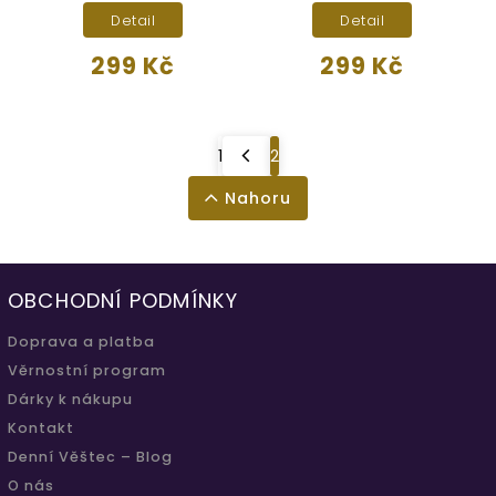
Detail
Detail
299 Kč
299 Kč
1
2
Nahoru
OBCHODNÍ PODMÍNKY
Doprava a platba
Věrnostní program
Dárky k nákupu
Kontakt
Denní Věštec – Blog
O nás