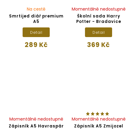
Na cestě
Momentálně nedostupné
Smrtijed diář premium
Školní sada Harry
A5
Potter - Bradavice
Detail
Detail
289 Kč
369 Kč
Momentálně nedostupné
Momentálně nedostupné
Zápisník A5 Havraspár
Zápisník A5 Zmijozel