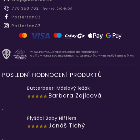
770 350 762
(Po - Pá 10.00-16.00)
PotterfanCZ
PotterfanCZ
WIZARDING WORLD characters, names and related indicia
are © & ™ Warner Bros. Entertainment Inc. WB SHIELD: © & ™ WBEI. Publishing Rights © JKR.
POSLEDNÍ HODNOCENÍ PRODUKTŮ
Butterbeer: Máslový ležák
Barbora Zajícová
...
Plyšáci Baby Nifflers
Jonáš Tichý
...