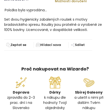
Možnosti doručení
Položka byla vyprodána…
Set dvou hygienicky zabalených roušek s motivy
bradavického xpresu. Roušky jsou pratelné a vyrobené ze
100% bavlny. Licencované, v dospělácké velikosti.
Zeptat se
Sdílet
Proč nakupovat na Wizardo?
Doprava
Dárky
Sbírej Galeony
zpravidla do 2–3
k nákupu dle
a ušetři s nimi při
prac. dní i na
hodnoty Tvojí
dalším Tvém
Slovensko
objednávky
nákupu