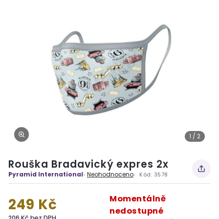
1 / 2
Rouška Bradavický expres 2x
Pyramid International
Neohodnoceno
Kód:
3578
Momentálně
249 Kč
nedostupné
206 Kč bez DPH