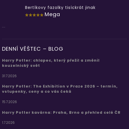
Bertíkovy fazolky tisíckrát jinak
Mega
...
DENNÍ VĚŠTEC – BLOG
Harry Potter: chlapec, který přežil a změnil
kouzelnický svět
31.7.2026
Harry Potter: The Exhibition v Praze 2026 – termín,
vstupenky, ceny a co vás čeká
15.7.2026
Harry Potter kavárna: Praha, Brno a přehled celé ČR
1.7.2026