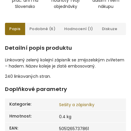
prac. dní i na
hodnoty Tvojí
dalším Tvém
Slovensko
objednávky
nákupu
Popis
Podobné (6)
Hodnocení (1)
Diskuze
Detailní popis produktu
Linkovaný zelený kolejní zápisník se zmijozelským zvířetem
– hadem. Název koleje je zlatě embosovaný.
240 linkovaných stran.
Doplňkové parametry
Kategorie
:
Sešity a zápisníky
Hmotnost
:
0.4 kg
EAN
:
5051265737861