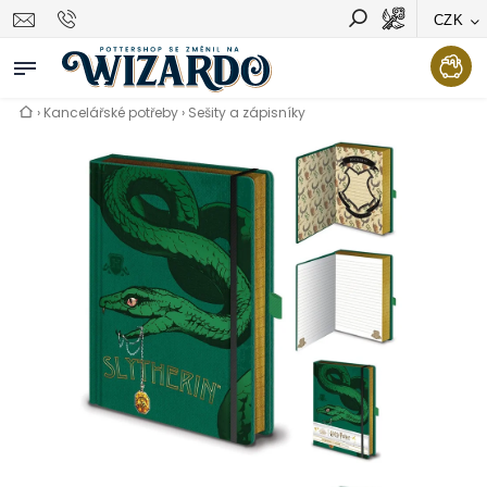
CZK
Vyhledávání
Hledat
›
Kancelářské potřeby
›
Sešity a zápisníky