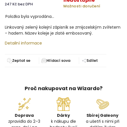
nedostupné
247 Kč bez DPH
Možnosti doručení
Položka byla vyprodána…
Linkovaný zelený kolejní zápisník se zmijozelským zvířetem
– hadem. Název koleje je zlatě embosovaný.
Detailní informace
Zeptat se
Sdílet
Proč nakupovat na Wizardo?
Doprava
Dárky
Sbírej Galeony
zpravidla do 2–3
k nákupu dle
a ušetři s nimi při