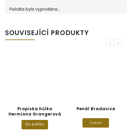
Položka byla vyprodána…
SOUVISEJÍCÍ PRODUKTY
Previous
Next
Propiska hůlka
Penál Bradavice
Hermiona Grangerová
Detail
Do kotlíku