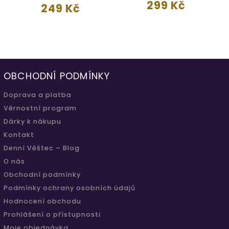
299 Kč
249 Kč
OBCHODNÍ PODMÍNKY
Doprava a platba
Věrnostní program
Dárky k nákupu
Kontakt
Denní Věštec – Blog
O nás
Obchodní podmínky
Podmínky ochrany osobních údajů
Hodnocení obchodu
Prohlášení o přístupnosti
Moje objednávka