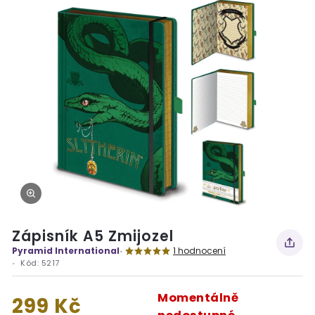
Zápisník A5 Zmijozel
Pyramid International
1 hodnocení
Kód:
5217
Momentálně
299 Kč