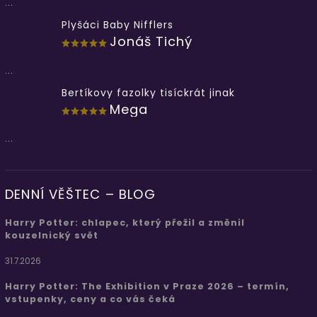
...
Plyšáci Baby Nifflers
Jonáš Tichý
...
Bertíkovy fazolky tisíckrát jinak
Mega
...
DENNÍ VĚŠTEC – BLOG
Harry Potter: chlapec, který přežil a změnil
kouzelnický svět
31.7.2026
Harry Potter: The Exhibition v Praze 2026 – termín,
vstupenky, ceny a co vás čeká