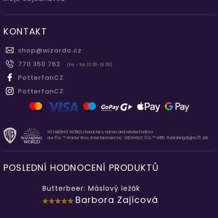
KONTAKT
shop
@
wizardo.cz
770 350 762
(Po - Pá 10.00-16.00)
PotterfanCZ
PotterfanCZ
WIZARDING WORLD characters, names and related indicia
are © & ™ Warner Bros. Entertainment Inc. WB SHIELD: © & ™ WBEI. Publishing Rights © JKR.
POSLEDNÍ HODNOCENÍ PRODUKTŮ
Butterbeer: Máslový ležák
Barbora Zajícová