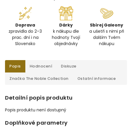
Doprava
Dárky
Sbírej Galeony
zpravidla do 2–3
k nákupu dle
a ušetři s nimi při
prac. dní i na
hodnoty Tvojí
dalším Tvém
Slovensko
objednávky
nákupu
Popis
Hodnocení
Diskuze
Značka
The Noble Collection
Ostatní informace
Detailní popis produktu
Popis produktu není dostupný
Doplňkové parametry