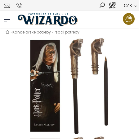
CZK
Vyhledávání
Hledat
›
Kancelářské potřeby
›
Psací potřeby