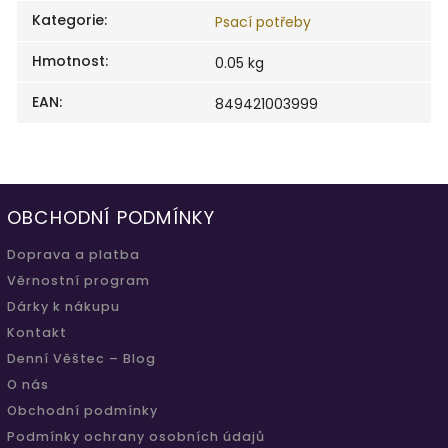
Kategorie
:
Psací potřeby
Hmotnost
:
0.05 kg
EAN
:
849421003999
OBCHODNÍ PODMÍNKY
Doprava a platba
Věrnostní program
Dárky k nákupu
Kontakt
Denní Věštec – Blog
O nás
Obchodní podmínky
Podmínky ochrany osobních údajů