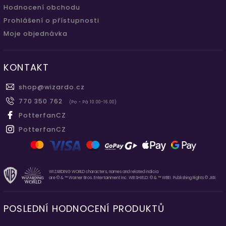
Hodnocení obchodu
Prohlášení o přístupnosti
Moje objednávka
KONTAKT
shop
@
wizardo.cz
770 350 762
(Po - Pá 10.00-16.00)
PotterfanCZ
PotterfanCZ
WIZARDING WORLD characters, names and related indicia
are © & ™ Warner Bros. Entertainment Inc. WB SHIELD: © & ™ WBEI. Publishing Rights © JKR.
POSLEDNÍ HODNOCENÍ PRODUKTŮ