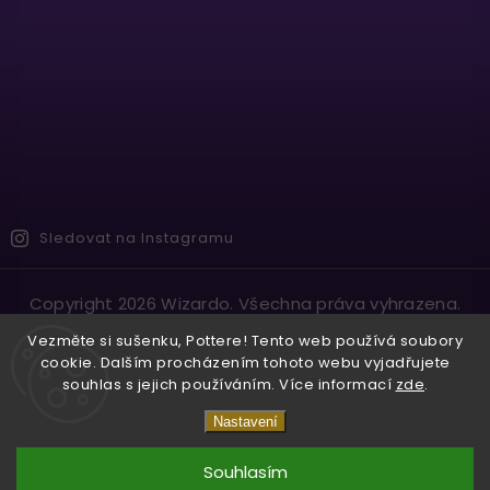
Sledovat na Instagramu
Copyright 2026
Wizardo
. Všechna práva vyhrazena.
Vytvořil
Shoptet
| Design
Shoptak.cz.
Vezměte si sušenku, Pottere! Tento web používá soubory
cookie. Dalším procházením tohoto webu vyjadřujete
souhlas s jejich používáním. Více informací
zde
.
Nastavení
Souhlasím