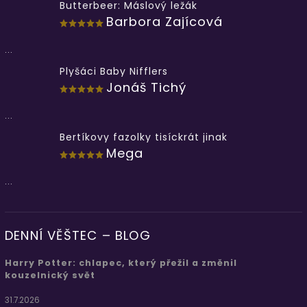
Butterbeer: Máslový ležák
Barbora Zajícová
...
Plyšáci Baby Nifflers
Jonáš Tichý
...
Bertíkovy fazolky tisíckrát jinak
Mega
...
DENNÍ VĚŠTEC – BLOG
Harry Potter: chlapec, který přežil a změnil
kouzelnický svět
31.7.2026