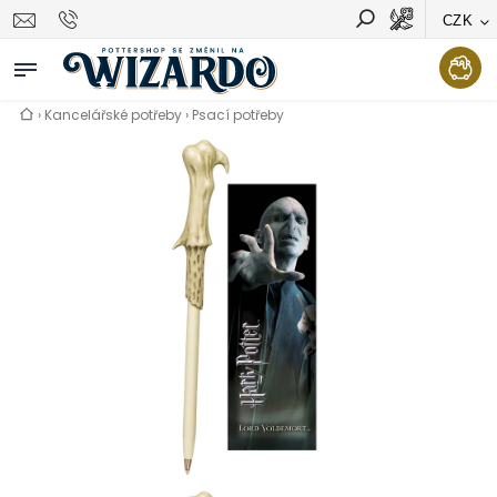
CZK
Vyhledávání
Hledat
›
Kancelářské potřeby
›
Psací potřeby