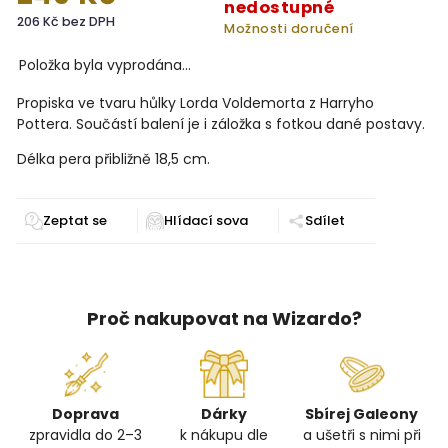
nedostupné
206 Kč bez DPH
Možnosti doručení
Položka byla vyprodána…
Propiska ve tvaru hůlky Lorda Voldemorta z Harryho
Pottera. Součástí balení je i záložka s fotkou dané postavy.
D
élka pera přibližně 18,5 cm.
Zeptat se
Sdílet
Proč nakupovat na Wizardo?
Doprava
Dárky
Sbírej Galeony
zpravidla do 2–3
k nákupu dle
a ušetři s nimi při