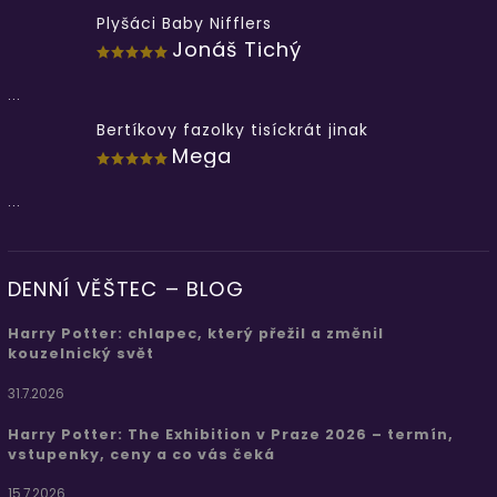
Plyšáci Baby Nifflers
Jonáš Tichý
...
Bertíkovy fazolky tisíckrát jinak
Mega
...
DENNÍ VĚŠTEC – BLOG
Harry Potter: chlapec, který přežil a změnil
kouzelnický svět
31.7.2026
Harry Potter: The Exhibition v Praze 2026 – termín,
vstupenky, ceny a co vás čeká
15.7.2026