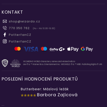
KONTAKT
shop
@
wizardo.cz
770 350 762
(Po - Pá 10.00-16.00)
PotterfanCZ
PotterfanCZ
WIZARDING WORLD characters, names and related indicia
are © & ™ Warner Bros. Entertainment Inc. WB SHIELD: © & ™ WBEI. Publishing Rights © JKR.
POSLEDNÍ HODNOCENÍ PRODUKTŮ
Butterbeer: Máslový ležák
Barbora Zajícová
...