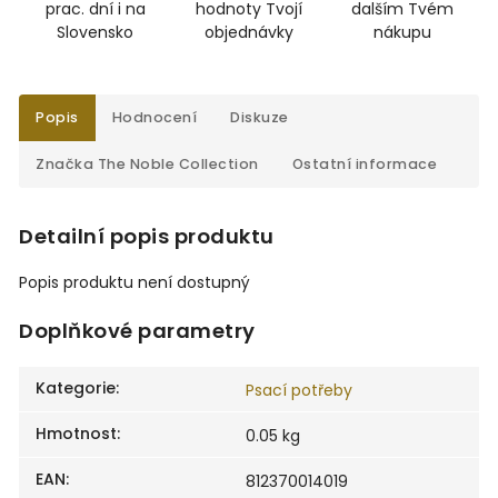
prac. dní i na
hodnoty Tvojí
dalším Tvém
Slovensko
objednávky
nákupu
Popis
Hodnocení
Diskuze
Značka
The Noble Collection
Ostatní informace
Detailní popis produktu
Popis produktu není dostupný
Doplňkové parametry
Kategorie
:
Psací potřeby
Hmotnost
:
0.05 kg
EAN
:
812370014019