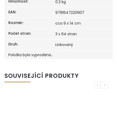
Hmotnost
:
0.2 kg
EAN
:
9781647220907
Rozměr
:
cca 9 x 14 cm
Počet stran
:
3 x 64 stran
Druh
:
Linkovaný
Položka byla vyprodána…
SOUVISEJÍCÍ PRODUKTY
Previous
Next