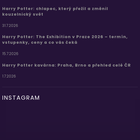
Harry Potter: chlapec, který přežil a změnil
kouzelnický svět
31.7.2026
Harry Potter: The Exhibition v Praze 2026 – termín,
vstupenky, ceny a co vás čeká
15.7.2026
Harry Potter kavárna: Praha, Brno a přehled celé ČR
1.7.2026
INSTAGRAM