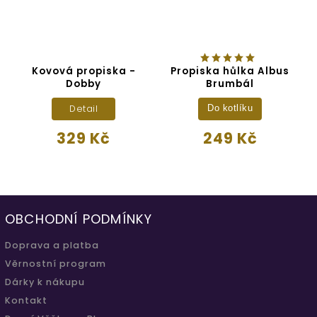
Kovová propiska -
Propiska hůlka Albus
P
Dobby
Brumbál
Detail
Do kotlíku
329 Kč
249 Kč
OBCHODNÍ PODMÍNKY
Doprava a platba
Věrnostní program
Dárky k nákupu
Kontakt