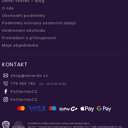
Denní Věštec – Blog
O nás
Obchodní podmínky
Podmínky ochrany osobních údajů
Hodnocení obchodu
Prohlášení o přístupnosti
Moje objednávka
KONTAKT
shop
@
wizardo.cz
770 350 762
(Po - Pá 10.00-16.00)
PotterfanCZ
PotterfanCZ
WIZARDING WORLD characters, names and related indicia
are © & ™ Warner Bros. Entertainment Inc. WB SHIELD: © & ™ WBEI. Publishing Rights © JKR.