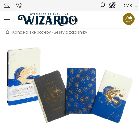
CZK
Vyhledávání
Hledat
›
Kancelářské potřeby
›
Sešity a zápisníky