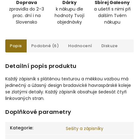
Doprava
Dárky
Sbírej Galeony
zpravidla do 2–3
k nákupu dle
a ušetři s nimi při
prac. dní i na
hodnoty Tvojí
dalším Tvém
Slovensko
objednávky
nákupu
Popis
Podobné (6)
Hodnocení
Diskuze
Detailní popis produktu
Každý zápisník s plátěnou texturou a měkkou vazbou má
jedinečný a úžasný design bradavické havraspárské koleje
se zlatými detaily. Každý zápisník obsahuje šedesát čtyři
linkovaných stran.
Doplňkové parametry
Kategorie
:
Sešity a zápisníky