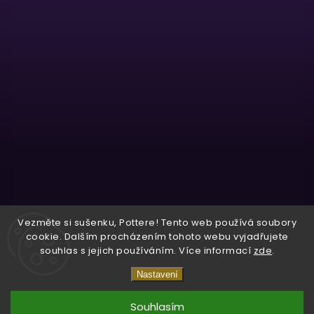
Sledovat na Instagramu
Vezměte si sušenku, Pottere! Tento web používá soubory
cookie. Dalším procházením tohoto webu vyjadřujete
souhlas s jejich používáním. Více informací
zde
.
Copyright 2026
Wizardo
. Všechna práva vyhrazena.
Nastavení
Vytvořil
Shoptet
| Design
Shoptak.cz.
Souhlasím