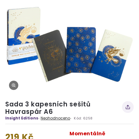
Sada 3 kapesních sešitů
Havraspár A6
Insight Editions
Neohodnoceno
Kód:
6258
Momentálně
219 Kč