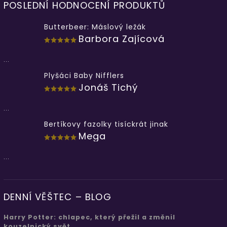
POSLEDNÍ HODNOCENÍ PRODUKTŮ
Butterbeer: Máslový ležák
Barbora Zajícová
...
Plyšáci Baby Nifflers
Jonáš Tichý
...
Bertíkovy fazolky tisíckrát jinak
Mega
...
DENNÍ VĚŠTEC – BLOG
Harry Potter: chlapec, který přežil a změnil
kouzelnický svět