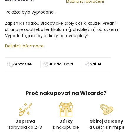
Možnosti doručení
Položka byla vyprodána…
Zápisník s fotkou Bradavické školy čas a kouzel. Přední
strana je opatřeba lentikulární (pohyblivým) obrázkem.
Vypadá to, jako by lodičky opravdu pluly!
Detailní informace
Zeptat se
Sdílet
Proč nakupovat na Wizardo?
Doprava
Dárky
Sbírej Galeony
zpravidla do 2–3
k nákupu dle
a ušetři s nimi při