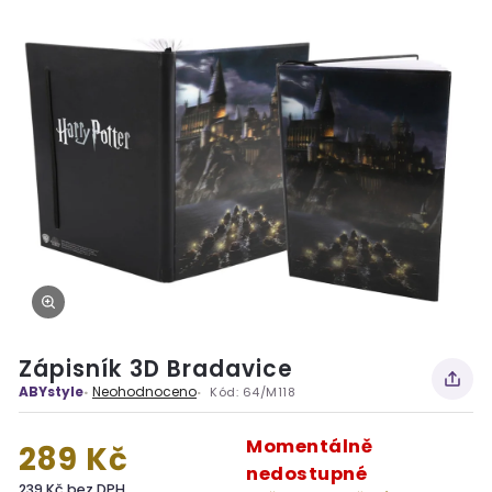
Zápisník 3D Bradavice
ABYstyle
Neohodnoceno
Kód:
64/M118
Momentálně
289 Kč
nedostupné
239 Kč bez DPH