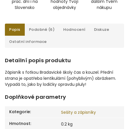
prac. dní i na
hodnoty Tvojí
dalším Tvém
Slovensko
objednávky
nákupu
Popis
Podobné (6)
Hodnocení
Diskuze
Ostatní informace
Detailní popis produktu
Zápisník s fotkou Bradavické školy čas a kouzel. Přední
strana je opatřeba lentikulární (pohyblivým) obrázkem.
Vypadá to, jako by lodičky opravdu pluly!
Doplňkové parametry
Kategorie
:
Sešity a zápisníky
Hmotnost
:
0.2 kg