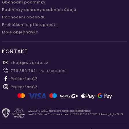
Obchodní podmínky
Podmínky ochrany osobních údajů
Hodnocení obchodu
Prohlášení o přístupnosti
Moje objednávka
KONTAKT
shop
@
wizardo.cz
770 350 762
(Po - Pá 10.00-16.00)
PotterfanCZ
PotterfanCZ
WIZARDING WORLD characters, names and related indicia
are © & ™ Warner Bros. Entertainment Inc. WB SHIELD: © & ™ WBEI. Publishing Rights © JKR.