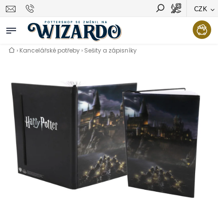
CZK
Vyhledávání
Hledat
›
Kancelářské potřeby
›
Sešity a zápisníky