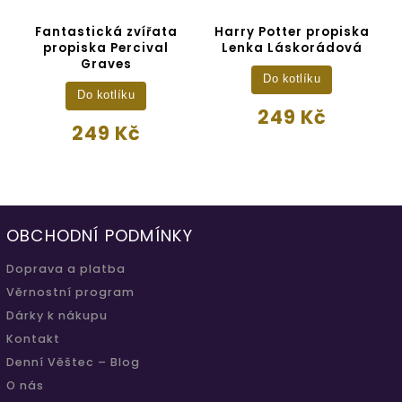
Fantastická zvířata
Harry Potter propiska
propiska Percival
Lenka Láskorádová
Graves
Do kotlíku
Do kotlíku
249 Kč
249 Kč
OBCHODNÍ PODMÍNKY
Doprava a platba
Věrnostní program
Dárky k nákupu
Kontakt
Denní Věštec – Blog
O nás