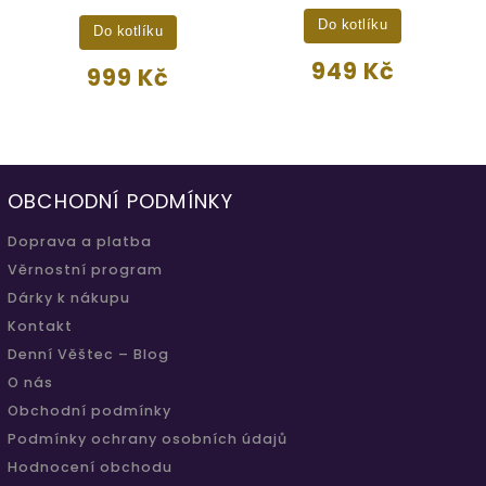
Do kotlíku
Do kotlíku
949 Kč
999 Kč
OBCHODNÍ PODMÍNKY
Doprava a platba
Věrnostní program
Dárky k nákupu
Kontakt
Denní Věštec – Blog
O nás
Obchodní podmínky
Podmínky ochrany osobních údajů
Hodnocení obchodu