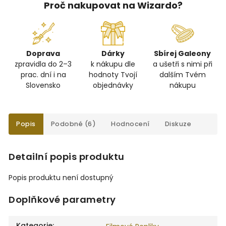
Proč nakupovat na Wizardo?
Doprava
Dárky
Sbírej Galeony
zpravidla do 2–3
k nákupu dle
a ušetři s nimi při
prac. dní i na
hodnoty Tvojí
dalším Tvém
Slovensko
objednávky
nákupu
Popis
Podobné (6)
Hodnocení
Diskuze
Detailní popis produktu
Popis produktu není dostupný
Doplňkové parametry
Kategorie
: