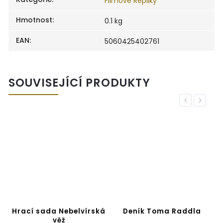
Filmové Repliky
Hmotnost
:
0.1 kg
EAN
:
5060425402761
SOUVISEJÍCÍ PRODUKTY
Previous
Next
T
r
Hrací sada Nebelvírská
Deník Toma Raddla
H
věž