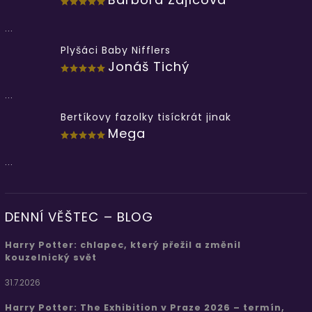
...
Plyšáci Baby Nifflers
Jonáš Tichý
...
Bertíkovy fazolky tisíckrát jinak
Mega
...
DENNÍ VĚŠTEC – BLOG
Harry Potter: chlapec, který přežil a změnil
kouzelnický svět
31.7.2026
Harry Potter: The Exhibition v Praze 2026 – termín,