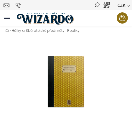
CZK
Vyhledávání
Hledat
›
Hůlky a Sběratelské předměty
›
Repliky