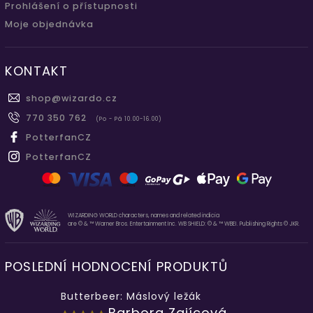
Prohlášení o přístupnosti
Moje objednávka
KONTAKT
shop
@
wizardo.cz
770 350 762
(Po - Pá 10.00-16.00)
PotterfanCZ
PotterfanCZ
WIZARDING WORLD characters, names and related indicia
are © & ™ Warner Bros. Entertainment Inc. WB SHIELD: © & ™ WBEI. Publishing Rights © JKR.
POSLEDNÍ HODNOCENÍ PRODUKTŮ
Butterbeer: Máslový ležák
Barbora Zajícová