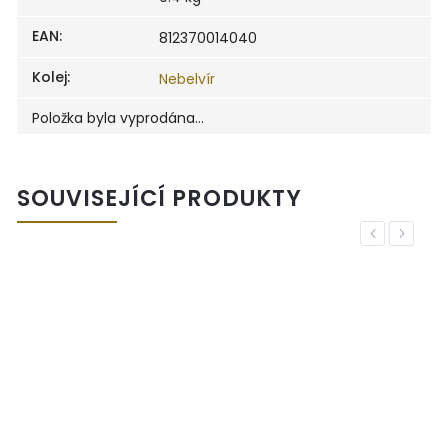
EAN
:
812370014040
Kolej
:
Nebelvír
Položka byla vyprodána…
SOUVISEJÍCÍ PRODUKTY
Previous
Next
E