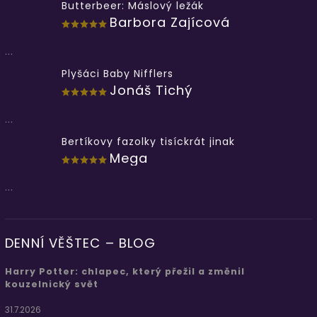
Butterbeer: Máslový ležák
Barbora Zajícová
...
Plyšáci Baby Nifflers
Jonáš Tichý
...
Bertíkovy fazolky tisíckrát jinak
Mega
...
DENNÍ VĚŠTEC – BLOG
Harry Potter: chlapec, který přežil a změnil
kouzelnický svět
31.7.2026