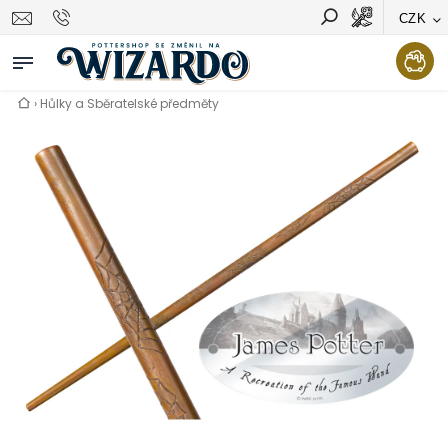
CZK
Vyhledávání
Hledat
›
Hůlky a Sběratelské předměty