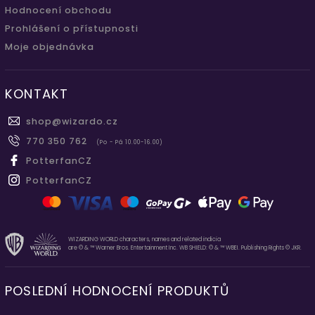
Hodnocení obchodu
Prohlášení o přístupnosti
Moje objednávka
KONTAKT
shop
@
wizardo.cz
770 350 762
(Po - Pá 10.00-16.00)
PotterfanCZ
PotterfanCZ
WIZARDING WORLD characters, names and related indicia
are © & ™ Warner Bros. Entertainment Inc. WB SHIELD: © & ™ WBEI. Publishing Rights © JKR.
POSLEDNÍ HODNOCENÍ PRODUKTŮ