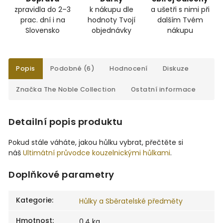
zpravidla do 2–3
k nákupu dle
a ušetři s nimi při
prac. dní i na
hodnoty Tvojí
dalším Tvém
Slovensko
objednávky
nákupu
Popis
Podobné (6)
Hodnocení
Diskuze
Značka
The Noble Collection
Ostatní informace
Detailní popis produktu
Pokud stále váháte, jakou hůlku vybrat, přečtěte si
náš
Ultimátní průvodce kouzelnickými hůlkami
.
Doplňkové parametry
Kategorie
:
Hůlky a Sběratelské předměty
Hmotnost
:
0.4 kg