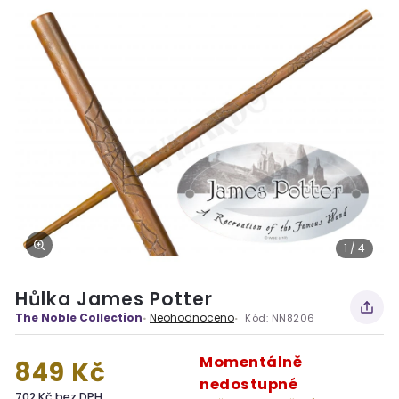
1 / 4
Hůlka James Potter
The Noble Collection
Neohodnoceno
Kód:
NN8206
Momentálně
849 Kč
nedostupné
702 Kč bez DPH