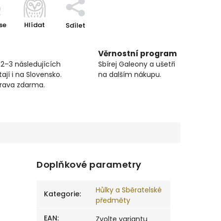
se
Hlídat
Sdílet
Věrnostní program
 2–3 následujících
Sbírej Galeony a ušetři
ají i na Slovensko.
na dalším nákupu.
prava zdarma.
Doplňkové parametry
Hůlky a Sběratelské
Kategorie
:
předměty
EAN
:
Zvolte variantu