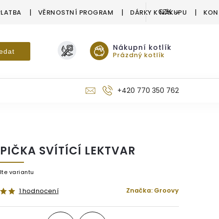
PLATBA
VĚRNOSTNÍ PROGRAM
DÁRKY K NÁKUPU
KON
CZK
Nákupní kotlík
edat
Prázdný kotlík
+420 770 350 762
PIČKA SVÍTÍCÍ LEKTVAR
lte variantu
Značka:
Groovy
1 hodnocení