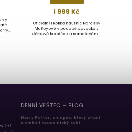
1 999 Kč
arry
Oficiální replika náušnic Narcissy
Ply
laté
Malfoyové v podobě pavouků v
zvuk
rry...
dárkové krabičce a sametovém...
DENNÍ VĚŠTEC – BLOG
Harry Potter: chlapec, který přežil
a změnil kouzelnický svět
Butterbeer: Máslový ležák