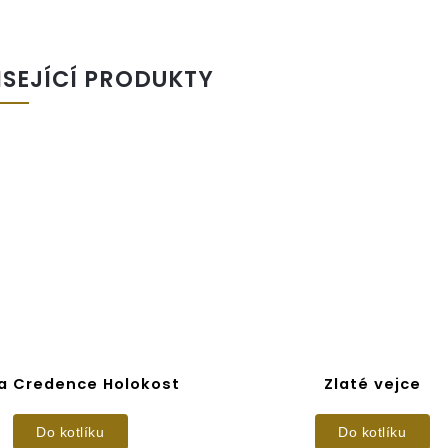
ISEJÍCÍ PRODUKTY
a Credence Holokost
Zlaté vejce
Do kotlíku
Do kotlíku