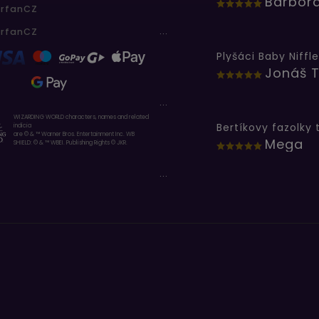
erfanCZ
...
erfanCZ
Plyšáci Baby Niffle
Jonáš T
...
WIZARDING WORLD characters, names and related
indicia
are © & ™ Warner Bros. Entertainment Inc. WB
Mega
SHIELD: © & ™ WBEI. Publishing Rights © JKR.
...