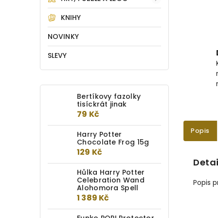
KNIHY
NOVINKY
SLEVY
Bertíkovy fazolky
tisíckrát jinak
79 Kč
Popis
Harry Potter
Chocolate Frog 15g
129 Kč
Detai
Hůlka Harry Potter
Celebration Wand
Popis 
Alohomora Spell
1 389 Kč