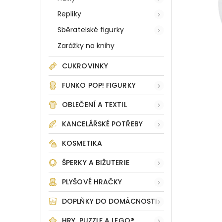
Repliky
Sběratelské figurky
Zarážky na knihy
CUKROVINKY
FUNKO POP! FIGURKY
OBLEČENÍ A TEXTIL
KANCELÁŘSKÉ POTŘEBY
KOSMETIKA
ŠPERKY A BIŽUTERIE
PLYŠOVÉ HRAČKY
DOPLŇKY DO DOMÁCNOSTI
HRY, PUZZLE A LEGO®