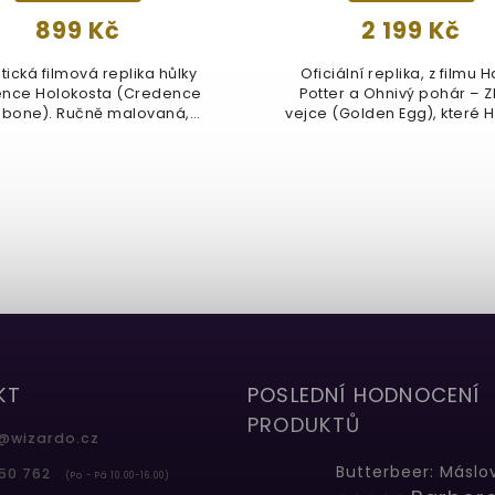
899 Kč
2 199 Kč
tická filmová replika hůlky
Oficiální replika, z filmu H
nce Holokosta (Credence
Potter a Ohnivý pohár – Z
bone). Ručně malovaná,
vejce (Golden Egg), které Ha
detailní...
KT
POSLEDNÍ HODNOCENÍ
PRODUKTŮ
@
wizardo.cz
50 762
(Po - Pá 10.00-16.00)