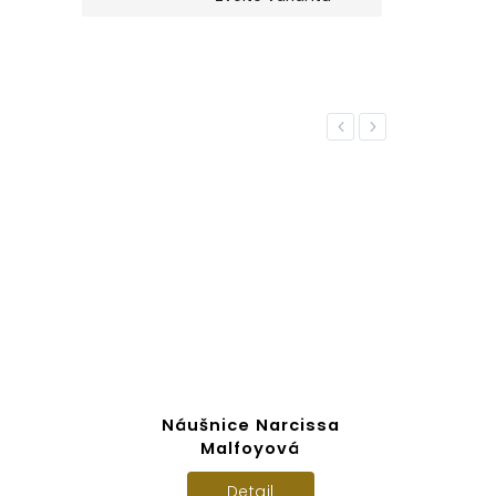
Previous
Next
Náušnice Narcissa
Ob
Malfoyová
Detail