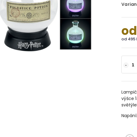
Varian
o
od
495 
Lampič
výšce 1
světýle
Napání: