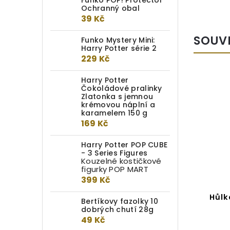
Funko POP! Protector
Ochranný obal
39 Kč
SOUV
Funko Mystery Mini:
Harry Potter série 2
229 Kč
Harry Potter
TIP
Čokoládové pralinky
Zlatonka s jemnou
krémovou náplní a
karamelem 150 g
169 Kč
Harry Potter POP CUBE
- 3 Series Figures
Kouzelné kostičkové
figurky POP MART
399 Kč
Pobertův plánek
Hůlk
Bertíkovy fazolky 10
dobrých chutí 28g
49 Kč
Do kotlíku