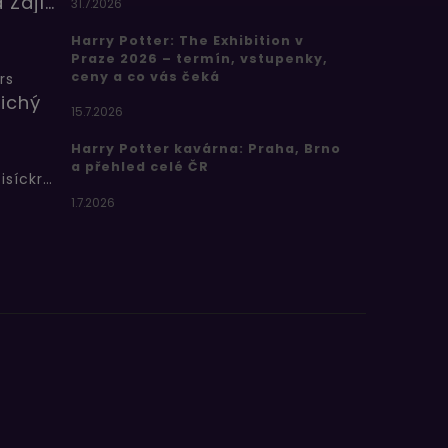
Barbora Zajícová
31.7.2026
Harry Potter: The Exhibition v
Praze 2026 – termín, vstupenky,
ceny a co vás čeká
rs
ichý
15.7.2026
Harry Potter kavárna: Praha, Brno
a přehled celé ČR
Bertíkovy fazolky tisíckrát jinak
1.7.2026