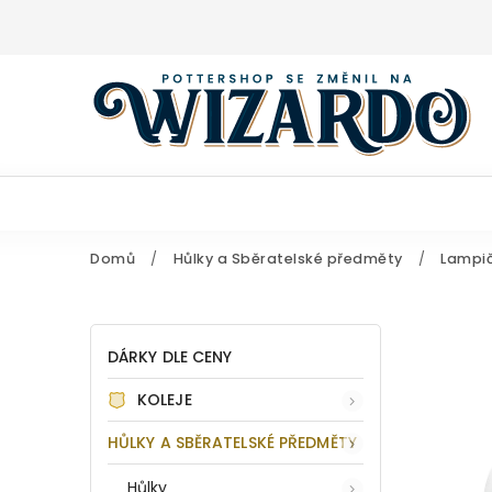
Domů
/
Hůlky a Sběratelské předměty
/
Lampič
DÁRKY DLE CENY
KOLEJE
HŮLKY A SBĚRATELSKÉ PŘEDMĚTY
Hůlky