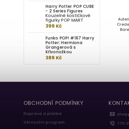
Harry Potter POP CUBE
899 Kč
- 2 Series Figures
Kouzelné kostičkové
"Slavnostně přísahám, že jsem
Auten
figurky POP MART
připraven ke každé špatnosti..."
Crede
399 Kč
Oficiální replika Pobertova
Bare
plánku...
Funko POP! #167 Harry
Potter: Hermiona
Grangerová s
Křivonožkou
389 Kč
OBCHODNÍ PODMÍNKY
KONTA
Doprava a platba
shop
Věrnostní program
770 3