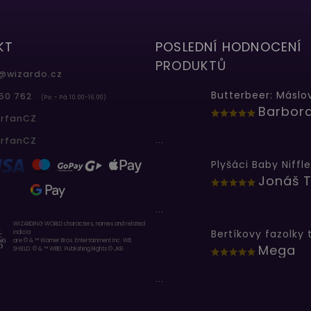
KT
POSLEDNÍ HODNOCENÍ
PRODUKTŮ
@
wizardo.cz
50 762
(Po - Pá 10.00-16.00)
erfanCZ
...
erfanCZ
Plyšáci Baby Niffle
Jonáš T
...
WIZARDING WORLD characters, names and related
indicia
are © & ™ Warner Bros. Entertainment Inc. WB
Mega
SHIELD: © & ™ WBEI. Publishing Rights © JKR.
...