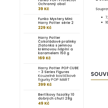
Funko POP! Protector
Ochranný obal
39 Kč
Soupra
7
Funko Mystery Mini:
1
Harry Potter série 2
229 Kč
Harry Potter
Čokoládové pralinky
Zlatonka s jemnou
krémovou náplní a
karamelem 150 g
169 Kč
Harry Potter POP CUBE
- 3 Series Figures
SOUV
Kouzelné kostičkové
figurky POP MART
399 Kč
Bertíkovy fazolky 10
dobrých chutí 28g
49 Kč