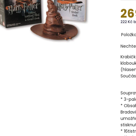
26
222 Kč 
Položk
Nechte
Krabič
klobouk
(hlasem
Součást
Soupra
* 3-pal
* Obsah
Bradavi
umožňuj
stisknu
* 16tis