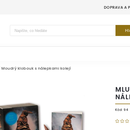
DOPRAVA A 
Vyhledávání
Hl
í Moudrý klobouk s nálepkami kolejí
MLU
NÁL
Kód:
94