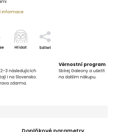
ami
í informace
se
Hlídat
Sdílet
Věrnostní program
 2–3 následujících
Sbírej Galeony a ušetři
ají i na Slovensko.
na dalším nákupu.
prava zdarma.
Doplňkové parametry