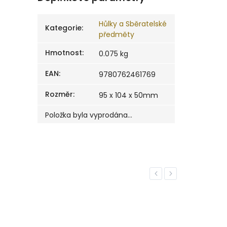
Hůlky a Sběratelské
Kategorie
:
předměty
Hmotnost
:
0.075 kg
EAN
:
9780762461769
Rozměr
:
95 x 104 x 50mm
Položka byla vyprodána…
Previous
Next
EXKLUZ