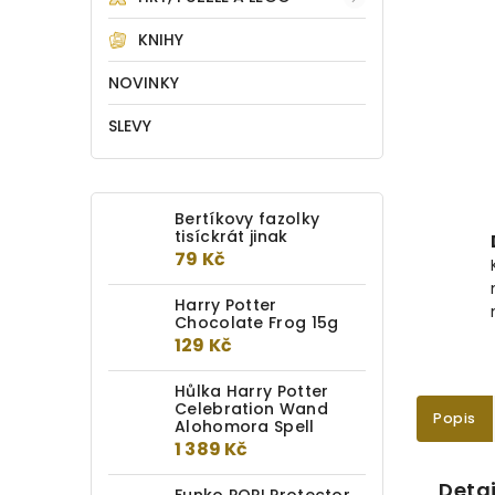
KNIHY
NOVINKY
SLEVY
Bertíkovy fazolky
tisíckrát jinak
79 Kč
Harry Potter
Chocolate Frog 15g
129 Kč
Hůlka Harry Potter
Celebration Wand
Popis
Alohomora Spell
1 389 Kč
Detai