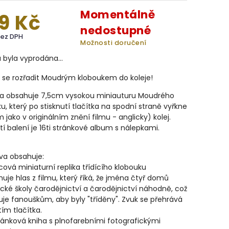
Momentálně
9 Kč
nedostupné
bez DPH
Možnosti doručení
a byla vyprodána…
 se rozřadit Moudrým kloboukem do koleje!
ka obsahuje 7,5cm vysokou miniauturu Moudrého
u, který po stisknutí tlačítka na spodní straně vyřkne
 jako v originálním znění filmu - anglicky) kolej.
í balení je 16ti stránkové album s nálepkami.
va obsahuje:
cová miniaturní replika třídícího klobouku
uje hlas z filmu, který říká, že jména čtyř domů
cké školy čarodějnictví a čarodějnictví náhodně, což
e fanouškům, aby byly "tříděny". Zvuk se přehrává
tím tlačítka.
tránková kniha s plnofarebními fotografickými