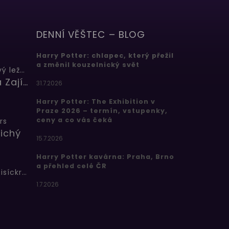
DENNÍ VĚŠTEC – BLOG
Harry Potter: chlapec, který přežil
a změnil kouzelnický svět
Butterbeer: Máslový ležák
Barbora Zajícová
31.7.2026
Harry Potter: The Exhibition v
Praze 2026 – termín, vstupenky,
ceny a co vás čeká
rs
ichý
15.7.2026
Harry Potter kavárna: Praha, Brno
a přehled celé ČR
Bertíkovy fazolky tisíckrát jinak
1.7.2026