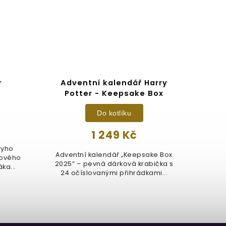
r
Adventní kalendář Harry
Potter - Keepsake Box
Do kotlíku
1 249 Kč
rryho
Adventní kalendář „Keepsake Box
Hůlka
nového
2025“ – pevná dárková krabička s
Ha
ka...
24 očíslovanými přihrádkami...