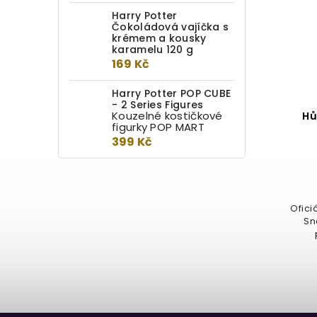
Harry Potter
Čokoládová vajíčka s
krémem a kousky
karamelu 120 g
169 Kč
Harry Potter POP CUBE
- 2 Series Figures
Kouzelné kostičkové
Hůlka Mundungus Fletcher
Hů
figurky POP MART
399 Kč
Do kotlíku
849 Kč
Oficiální replika hůlky Mundunguse
Ofici
Fletchera, který je podsaditý,
Sn
často neoholený muž v...