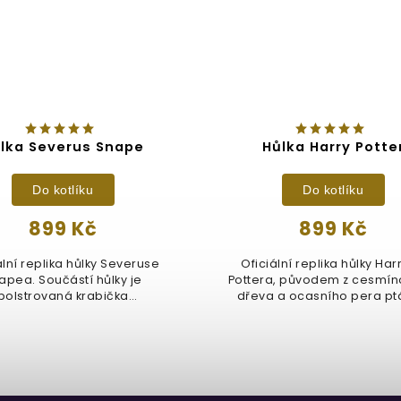
lka Severus Snape
Hůlka Harry Potte
Do kotlíku
Do kotlíku
899 Kč
899 Kč
ální replika hůlky Severuse
Oficiální replika hůlky Ha
apea. Součástí hůlky je
Pottera, původem z cesmí
polstrovaná krabička
dřeva a ocasního pera ptá
Ollivandera....