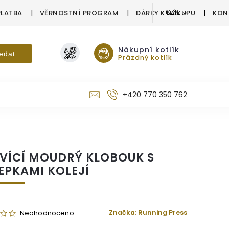
PLATBA
VĚRNOSTNÍ PROGRAM
DÁRKY K NÁKUPU
KON
CZK
Nákupní kotlík
edat
Prázdný kotlík
+420 770 350 762
VÍCÍ MOUDRÝ KLOBOUK S
EPKAMI KOLEJÍ
Značka:
Running Press
Neohodnoceno