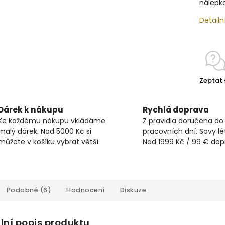
nálepk
Detailn
Zeptat 
Dárek k nákupu
Rychlá doprava
Ke každému nákupu vkládáme
Z pravidla doručena do
malý dárek. Nad 5000 Kč si
pracovních dní. Sovy lét
můžete v košíku vybrat větší.
Nad 1999 Kč / 99 € do
Podobné (6)
Hodnocení
Diskuze
lní popis produktu