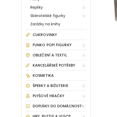
Repliky
Sběratelské figurky
Zarážky na knihy
CUKROVINKY
FUNKO POP! FIGURKY
OBLEČENÍ A TEXTIL
KANCELÁŘSKÉ POTŘEBY
KOSMETIKA
ŠPERKY A BIŽUTERIE
PLYŠOVÉ HRAČKY
DOPLŇKY DO DOMÁCNOSTI
HRY, PUZZLE A LEGO®