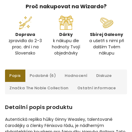
Proč nakupovat na Wizardo?
Doprava
Dárky
Sbírej Galeony
zpravidla do 2–3
k nákupu dle
a ušetři s nimi při
prac. dní i na
hodnoty Tvojí
dalším Tvém
Slovensko
objednávky
nákupu
Popis
Podobné (6)
Hodnocení
Diskuze
Značka
The Noble Collection
Ostatní informace
Detailní popis produktu
Autentická replika hůlky Ginny Weasley, talentované
čarodějky a členky Fénixova řádu, je nádherným
sběratelským kouskem pro fanoušky
Harryho Pottera
. Tato