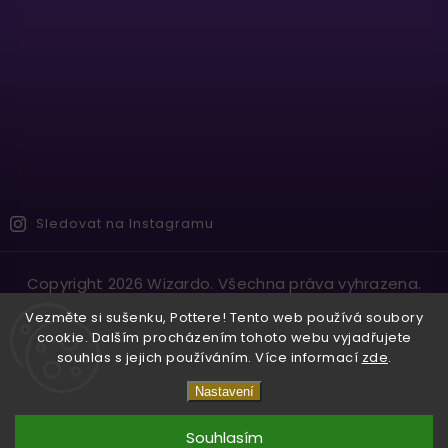
Sledovat na Instagramu
Copyright 2026
Wizardo
. Všechna práva vyhrazena.
Vytvořil
Shoptet
| Design
Shoptak.cz.
Vezměte si sušenku, Pottere! Tento web používá soubory
cookie. Dalším procházením tohoto webu vyjadřujete
souhlas s jejich používáním. Více informací
zde
.
Nastavení
Souhlasím