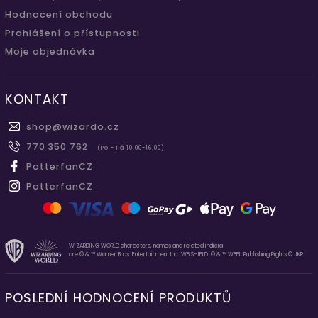
Hodnocení obchodu
Prohlášení o přístupnosti
Moje objednávka
KONTAKT
shop
@
wizardo.cz
770 350 762
(Po - Pá 10.00-16.00)
PotterfanCZ
PotterfanCZ
WIZARDING WORLD characters, names and related indicia
are © & ™ Warner Bros. Entertainment Inc. WB SHIELD: © & ™ WBEI. Publishing Rights © JKR.
POSLEDNÍ HODNOCENÍ PRODUKTŮ