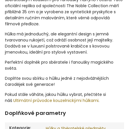
oficiální replika od společnosti The Noble Collection měří
přibližně 35 cm a je vyrobena ze syntetické pryskyřice s
detailním ručním malováním, které věrně odpovídá
filmové předloze.
Hůlka má jednoduchý, ale elegantní design s jemně
tvarovanou rukojetí, což odráží osobnost její majitelky.
Dodává se v luxusní polstrované krabičce s kovovou
jmenovkou, ideální pro stylové vystavení.
Perfektní doplněk pro sběratele i fanoušky magického
světa.
Doplňte svou sbírku o hůlku jedné z nejodvážnějších
čarodějek své generace!
Pokud stále váháte, jakou hůlku vybrat, přečtěte si
náš
Ultimátní průvodce kouzelnickými hůlkami
.
Doplňkové parametry
Kategorie
:
Hůlky a Sběratelské předměty