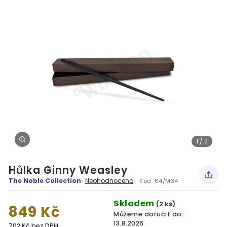
1 / 2
Hůlka Ginny Weasley
The Noble Collection
Neohodnoceno
Kód:
64/M34
Skladem
(2 ks)
849 Kč
Můžeme doručit do:
13.8.2026
702 Kč bez DPH