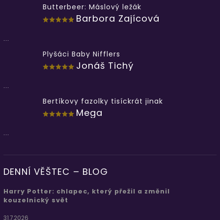
Butterbeer: Máslový ležák
Barbora Zajícová
...
Plyšáci Baby Nifflers
Jonáš Tichý
...
Bertíkovy fazolky tisíckrát jinak
Mega
...
DENNÍ VĚŠTEC – BLOG
Harry Potter: chlapec, který přežil a změnil
kouzelnický svět
31.7.2026