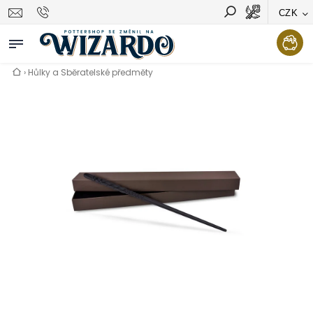
CZK
Vyhledávání
Hledat
›
Hůlky a Sběratelské předměty