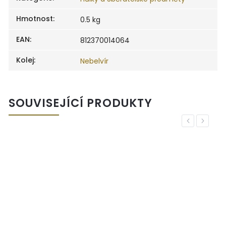
Hmotnost
:
0.5 kg
EAN
:
812370014064
Kolej
:
Nebelvír
SOUVISEJÍCÍ PRODUKTY
Previous
Next