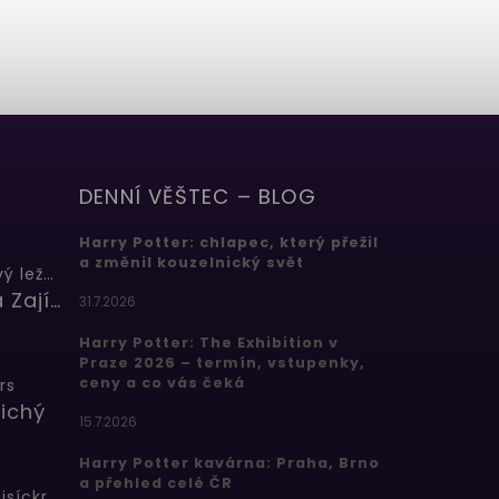
DENNÍ VĚŠTEC – BLOG
Harry Potter: chlapec, který přežil
a změnil kouzelnický svět
Butterbeer: Máslový ležák
Barbora Zajícová
31.7.2026
Harry Potter: The Exhibition v
Praze 2026 – termín, vstupenky,
ceny a co vás čeká
rs
ichý
15.7.2026
Harry Potter kavárna: Praha, Brno
a přehled celé ČR
Bertíkovy fazolky tisíckrát jinak