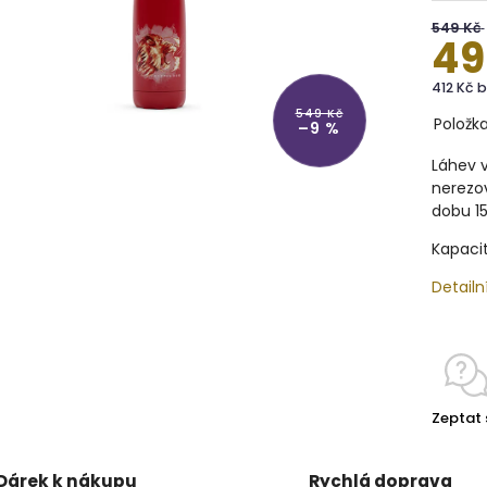
549 Kč
49
412 Kč 
549 Kč
Položk
–9 %
Láhev v
nerezov
dobu 15
Kapacit
Detailn
Zeptat 
Dárek k nákupu
Rychlá doprava