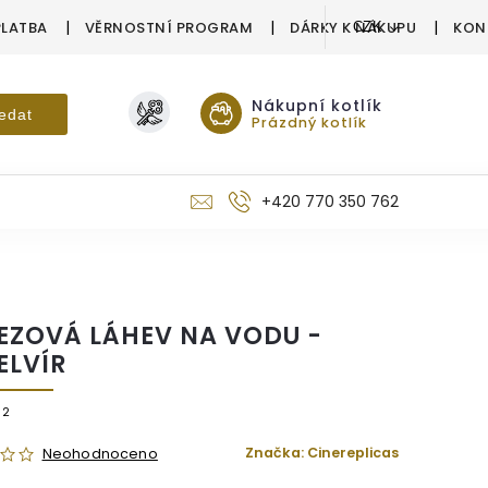
PLATBA
VĚRNOSTNÍ PROGRAM
DÁRKY K NÁKUPU
KON
CZK
Nákupní kotlík
edat
Prázdný kotlík
+420 770 350 762
EZOVÁ LÁHEV NA VODU -
ELVÍR
52
Značka:
Cinereplicas
Neohodnoceno