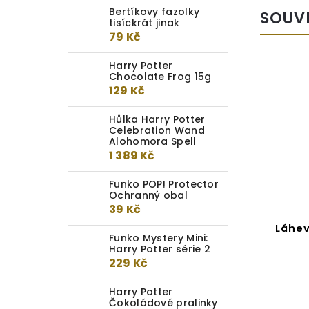
Bertíkovy fazolky
SOUV
tisíckrát jinak
79 Kč
Harry Potter
Chocolate Frog 15g
129 Kč
Hůlka Harry Potter
Celebration Wand
Alohomora Spell
1 389 Kč
Funko POP! Protector
Ochranný obal
39 Kč
Harry Potter Dárková sada
Láhev
Funko Mystery Mini:
kufřík Havraspár
Harry Potter série 2
229 Kč
Do kotlíku
Harry Potter
1 249 Kč
Čokoládové pralinky