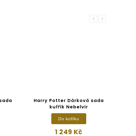
Previous
Next
 sada
Harry Potter Dárková sada
Har
kufřík Nebelvír
Do kotlíku
1 249 Kč