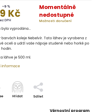
Momentálně
–9 %
9 Kč
nedostupné
bez DPH
Možnosti doručení
a byla vyprodána…
 barvách koleje Nebelvír. Tato láhev je vyrobena z
é oceli a udrží vaše nápoje studené nebo horké po
 hodin.
a láhve je 500 ml.
í informace
se
Hlídat
Sdílet
Věrnostní program