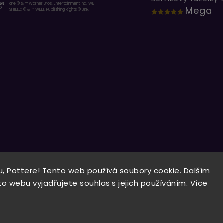
are © & ™ Warner Bros. Entertainment Inc. WB
Mega
SHIELD: © & ™ WBEI. Publishing Rights © JKR.
...
, Pottere! Tento web používá soubory cookie. Dalším
Copyright 2026
Wizardo
. Všechna práva vyhrazena.
 webu vyjadřujete souhlas s jejich používáním. Více
Vytvořil
Shoptet
| Design
Shoptak.cz.