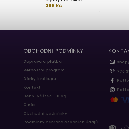
399 Kč
OBCHODNÍ PODMÍNKY
KONTA
Doprava a platba
shop
Věrnostní program
770 3
Dárky k nákupu
Pott
Kontakt
Pott
Denní Věštec – Blog
O nás
Obchodní podmínky
Podmínky ochrany osobních údajů