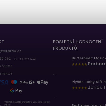
KT
POSLEDNÍ HODNOCENÍ
PRODUKTŮ
@
wizardo.cz
50 762
(Po - Pá 10.00-16.00)
erfanCZ
...
erfanCZ
Plyšáci Baby Niffle
Jonáš T
...
WIZARDING WORLD characters, names and related
indicia