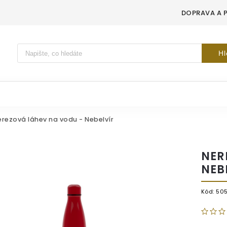
DOPRAVA A 
Vyhledávání
Hl
rezová láhev na vodu - Nebelvír
NER
NEB
Kód:
50