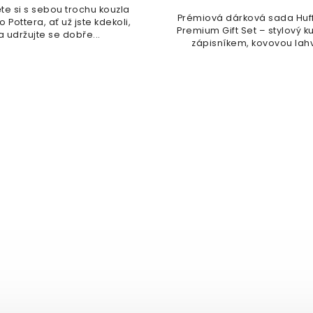
e si s sebou trochu kouzla
Prémiová dárková sada Huff
 Pottera, ať už jste kdekoli,
Premium Gift Set – stylový ku
a udržujte se dobře...
zápisníkem, kovovou lahví