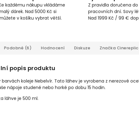
Ke každému nákupu vkládáme
Z pravidla doručena do
malý dárek. Nad 5000 Kč si
pracovních dní. Sovy lét
můžete v košíku vybrat větší.
Nad 1999 Kč / 99 € do
Podobné (6)
Hodnocení
Diskuze
Značka
Cinerepli
lní popis produktu
 barvách koleje Nebelvír. Tato láhev je vyrobena z nerezové ocel
aše nápoje studené nebo horké po dobu 15 hodin.
a láhve je 500 ml.