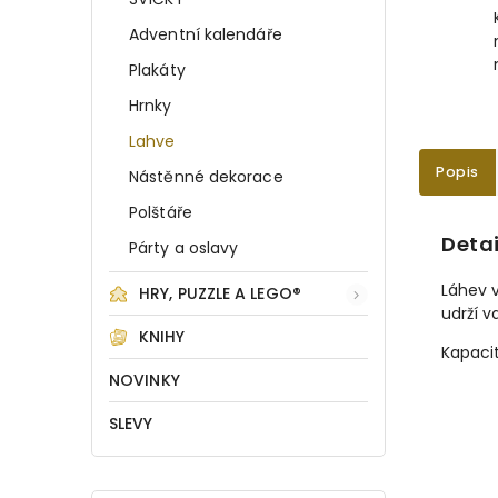
Adventní kalendáře
Plakáty
Hrnky
Lahve
Popis
Nástěnné dekorace
Polštáře
Detai
Párty a oslavy
Láhev v
HRY, PUZZLE A LEGO®
udrží v
KNIHY
Kapacit
NOVINKY
SLEVY