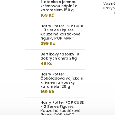
Zlatonka s jemnou
Vezmět
krémovou náplní a
Prémiová dárková sada v designu
Harryho
karamelem 150 g
koleje Havraspár. Kvalitní doplňky
169 Kč
v jednotném erbovním
provedení...
Harry Potter POP CUBE
- 3 Series Figures
Kouzelné kostičkové
figurky POP MART
399 Kč
Bertíkovy fazolky 10
dobrých chutí 28g
49 Kč
Harry Potter
Čokoládová vajíčka s
krémem a kousky
karamelu 120 g
169 Kč
Harry Potter POP CUBE
- 2 Series Figures
Kouzelné kostičkové
figurky POP MART