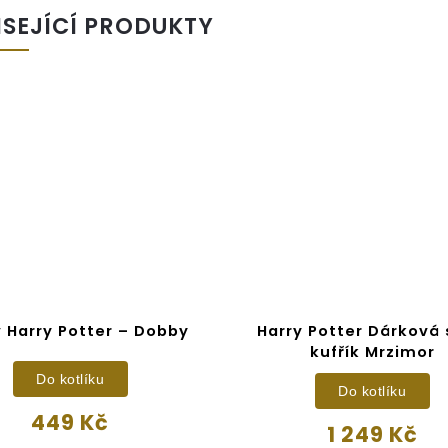
ISEJÍCÍ PRODUKTY
 Harry Potter – Dobby
Harry Potter Dárková
kufřík Mrzimor
Do kotlíku
Do kotlíku
449 Kč
1 249 Kč