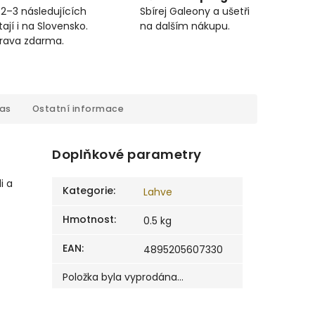
 2–3 následujících
Sbírej Galeony a ušetři
ají i na Slovensko.
na dalším nákupu.
prava zdarma.
cas
Ostatní informace
Doplňkové parametry
i a
Kategorie
:
Lahve
Hmotnost
:
0.5 kg
EAN
:
4895205607330
Položka byla vyprodána…