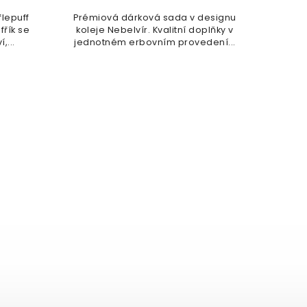
lepuff
Prémiová dárková sada v designu
Dá
fřík se
koleje Nebelvír. Kvalitní doplňky v
Prem
,...
jednotném erbovním provedení...
× 