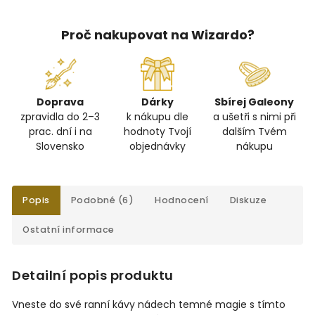
Proč nakupovat na Wizardo?
Doprava
Dárky
Sbírej Galeony
zpravidla do 2–3
k nákupu dle
a ušetři s nimi při
prac. dní i na
hodnoty Tvojí
dalším Tvém
Slovensko
objednávky
nákupu
Popis
Podobné (6)
Hodnocení
Diskuze
Ostatní informace
Detailní popis produktu
Vneste do své ranní kávy nádech temné magie s tímto