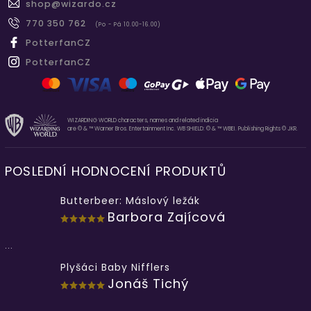
shop
@
wizardo.cz
770 350 762
(Po - Pá 10.00-16.00)
PotterfanCZ
PotterfanCZ
WIZARDING WORLD characters, names and related indicia
are © & ™ Warner Bros. Entertainment Inc. WB SHIELD: © & ™ WBEI. Publishing Rights © JKR.
POSLEDNÍ HODNOCENÍ PRODUKTŮ
Butterbeer: Máslový ležák
Barbora Zajícová
...
Plyšáci Baby Nifflers
Jonáš Tichý