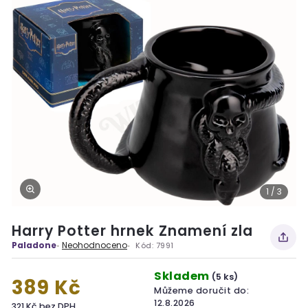
1 / 3
Harry Potter hrnek Znamení zla
Paladone
Neohodnoceno
Kód:
7991
Skladem
(5 ks)
389 Kč
Můžeme doručit do:
12.8.2026
321 Kč bez DPH