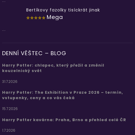
...
Bertíkovy fazolky tisíckrát jinak
Mega
...
DENNÍ VĚŠTEC – BLOG
Harry Potter: chlapec, který přežil a změnil
kouzelnický svět
31.7.2026
Harry Potter: The Exhibition v Praze 2026 – termín,
vstupenky, ceny a co vás čeká
15.7.2026
Harry Potter kavárna: Praha, Brno a přehled celé ČR
1.7.2026