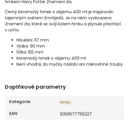
hrnkem Harry Potter Znamení zla.
Černý keramický hrnek o objemu 400 ml je inspirován
tajemným světem Smrtijedů. Je na něm vyobrazeno
Znamení zla, které se ovíjí kolem hrnku a plynule přechází
v ucho.
Hloubka: 117 mm
Výška: 90 mm
Šířka: 155 mm
Keramický hrnek o objemu 400 ml
Není vhodný do myčky nádobí ani mikrovlnné trouby.
Doplňkové parametry
Kategorie
:
Hrnky
EAN
:
5056577756227