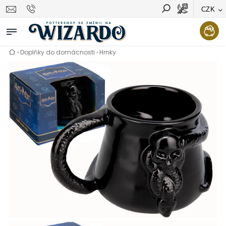
CZK
Vyhledávání
Hledat
›
Doplňky do domácnosti
›
Hrnky