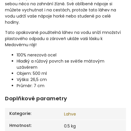
sebou něco na zahnání žízně. Své oblíbené nápoje si
můžete vychutnat i na cestách, protože tato láhev na
vodu udrží vaše nápoje horké nebo studené po celé
hodiny.
Tato opakovaně použitelná láhev na vodu sníží množství
plastového odpadu a zároveň ukáže vaši lásku k
Medovému ráji!
100% nerezová ocel
Hladký a růžový povrch se světle mátovým
uzávěrem
Objem: 500 ml
Výška: 26,5 cm
Průměr: 7 cm
Doplňkové parametry
Kategorie
:
Lahve
Hmotnost
:
0.5 kg