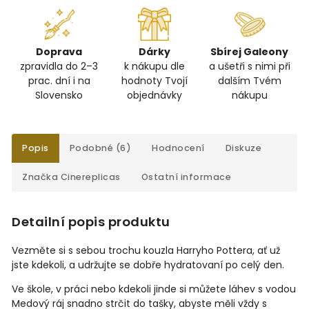
Doprava
Dárky
Sbírej Galeony
zpravidla do 2–3
k nákupu dle
a ušetři s nimi při
prac. dní i na
hodnoty Tvojí
dalším Tvém
Slovensko
objednávky
nákupu
Popis
Podobné (6)
Hodnocení
Diskuze
Značka
Cinereplicas
Ostatní informace
Detailní popis produktu
Vezměte si s sebou trochu kouzla Harryho Pottera, ať už
jste kdekoli, a udržujte se dobře hydratovaní po celý den.
Ve škole, v práci nebo kdekoli jinde si můžete láhev s vodou
Medový ráj snadno strčit do tašky, abyste měli vždy s