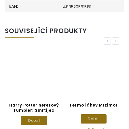
EAN
:
4895205615151
SOUVISEJÍCÍ PRODUKTY
Previous
Next
Harry Potter nerezový
Termo láhev Mrzimor
N
Tumbler: Smrtijed
Detail
Detail