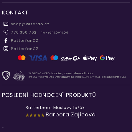
KONTAKT
shop
@
wizardo.cz
770 350 762
(Po - Pá 10.00-16.00)
PotterfanCZ
PotterfanCZ
WIZARDING WORLD characters, names and related indicia
are © & ™ Warner Bros. Entertainment Inc. WB SHIELD: © & ™ WBEI. Publishing Rights © JKR.
POSLEDNÍ HODNOCENÍ PRODUKTŮ
Butterbeer: Máslový ležák
Barbora Zajícová
...