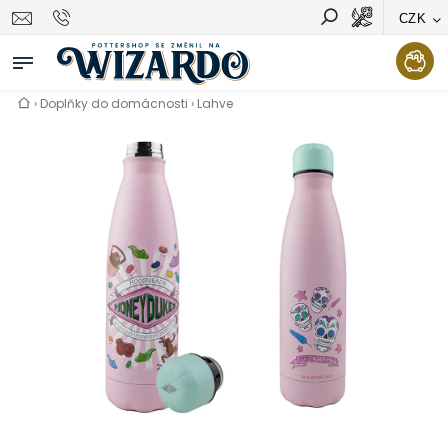
CZK
Vyhledávání
Hledat
›
Doplňky do domácnosti
›
Lahve