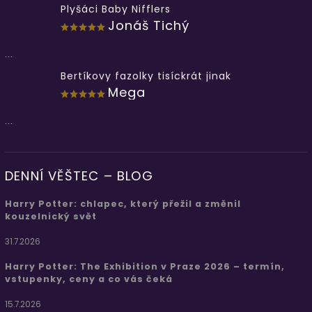
Plyšáci Baby Nifflers
Jonáš Tichý
...
Bertíkovy fazolky tisíckrát jinak
Mega
...
DENNÍ VĚŠTEC – BLOG
Harry Potter: chlapec, který přežil a změnil
kouzelnický svět
31.7.2026
Harry Potter: The Exhibition v Praze 2026 – termín,
vstupenky, ceny a co vás čeká
15.7.2026