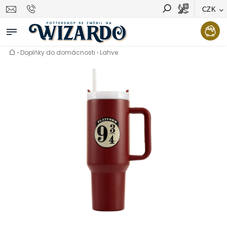
CZK
Vyhledávání
Hledat
›
Doplňky do domácnosti
›
Lahve