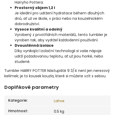
Harryho Pottera.
Prostorný objem 1,2 l
Je ideální pro udržení hydratace během dlouhých
dnů, ať už ve škole, v práci nebo na kouzelnickém
dobrodružství.
Vysoce kvalitní a odolný
Vyrobený z prvotřídních materiálů, tento tumbler je
vyroben tak, aby vydržel každodenní používání.
Dvoustěnná izolace
Díky vynikající izolační technologii si vaše nápoje
udrží požadovanou teplotu, ať už jsou horké, nebo
studené.
Tumbler HARRY POTTER Nástupiště 9 3/4 není jen nerezový
kelímek; je to kousek kouzla, které si můžete vzít s sebou.
Doplňkové parametry
Kategorie
:
Lahve
Hmotnost
:
0.5 kg