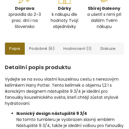
Doprava
Dárky
Sbírej Galeony
zpravidla do 2–3
k nákupu dle
a ušetři s nimi při
prac. dní i na
hodnoty Tvojí
dalším Tvém
Slovensko
objednávky
nákupu
Popis
Podobné (6)
Hodnocení (1)
Diskuze
Detailní popis produktu
Vydejte se na svou vlastní kouzelnou cestu s nerezovým
kelímkem Harry Potter. Tento kelímek o objemu 1,2 l s
ikonickým designem nástupiště 9 3/4 je ideální pro
fanoušky kouzelnického světa, kteří chtějí zůstat stylově
hydratovaní.
Ikonický design nástupiště 9 3/4
Na tomto tumbleru je vyobrazen slavný emblém
Nástupiště 9 3/4, takže je ideální volbou pro fanoušky