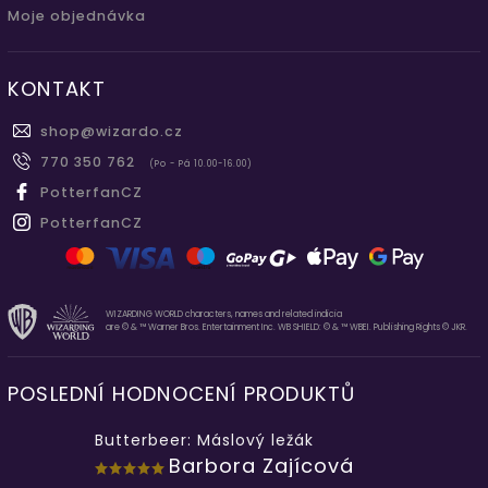
Moje objednávka
KONTAKT
shop
@
wizardo.cz
770 350 762
(Po - Pá 10.00-16.00)
PotterfanCZ
PotterfanCZ
WIZARDING WORLD characters, names and related indicia
are © & ™ Warner Bros. Entertainment Inc. WB SHIELD: © & ™ WBEI. Publishing Rights © JKR.
POSLEDNÍ HODNOCENÍ PRODUKTŮ
Butterbeer: Máslový ležák
Barbora Zajícová