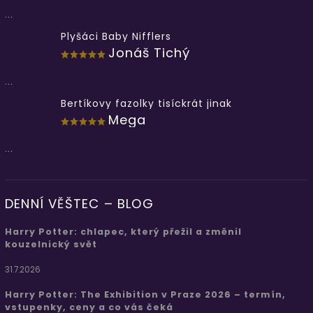
...
Plyšáci Baby Nifflers
Jonáš Tichý
...
Bertíkovy fazolky tisíckrát jinak
Mega
...
DENNÍ VĚŠTEC – BLOG
Harry Potter: chlapec, který přežil a změnil
kouzelnický svět
31.7.2026
Harry Potter: The Exhibition v Praze 2026 – termín,
vstupenky, ceny a co vás čeká