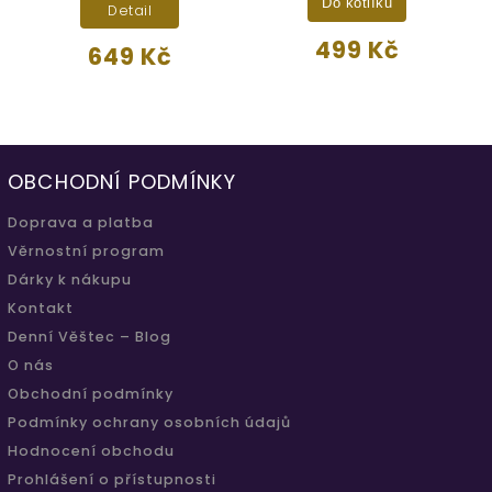
Do kotlíku
Detail
499 Kč
649 Kč
OBCHODNÍ PODMÍNKY
Doprava a platba
Věrnostní program
Dárky k nákupu
Kontakt
Denní Věštec – Blog
O nás
Obchodní podmínky
Podmínky ochrany osobních údajů
Hodnocení obchodu
Prohlášení o přístupnosti