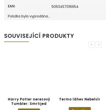
EAN
:
5063457016654
Položka byla vyprodána…
SOUVISEJÍCÍ PRODUKTY
Previous
Next
Harry Potter nerezový
Termo láhev Nebelvír
Tumbler: Smrtijed