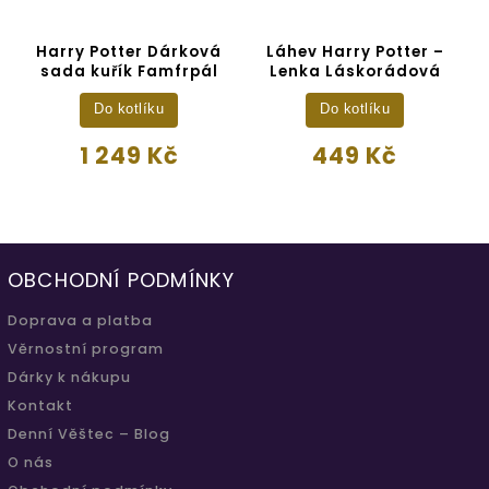
Harry Potter Dárková
Láhev Harry Potter –
sada kuřík Famfrpál
Lenka Láskorádová
Do kotlíku
Do kotlíku
1 249 Kč
449 Kč
OBCHODNÍ PODMÍNKY
Doprava a platba
Věrnostní program
Dárky k nákupu
Kontakt
Denní Věštec – Blog
O nás