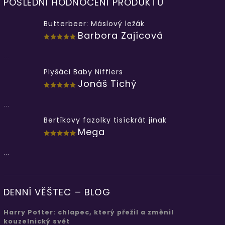
POSLEDNÍ HODNOCENÍ PRODUKTŮ
Butterbeer: Máslový ležák
Barbora Zajícová
...
Plyšáci Baby Nifflers
Jonáš Tichý
...
Bertíkovy fazolky tisíckrát jinak
Mega
...
DENNÍ VĚŠTEC – BLOG
Harry Potter: chlapec, který přežil a změnil
kouzelnický svět