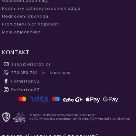
Obchodní podmínky
Podmínky ochrany osobních údajů
Hodnocení obchodu
Prohlášení o přístupnosti
Moje objednávka
KONTAKT
shop
@
wizardo.cz
770 350 762
(Po - Pá 10.00-16.00)
PotterfanCZ
PotterfanCZ
WIZARDING WORLD characters, names and related indicia
are © & ™ Warner Bros. Entertainment Inc. WB SHIELD: © & ™ WBEI. Publishing Rights © JKR.