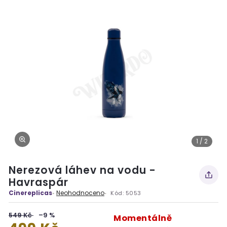
1 / 2
Nerezová láhev na vodu -
Havraspár
Cinereplicas
Neohodnoceno
Kód:
5053
549 Kč
–9 %
Momentálně