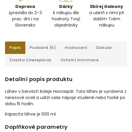
Doprava
Dárky
Sbírej Galeony
zpravidla do 2–3
k nákupu dle
a ušetři s nimi při
prac. dní i na
hodnoty Tvojí
dalším Tvém
Slovensko
objednávky
nákupu
Popis
Podobné (6)
Hodnocení
Diskuze
Značka
Cinereplicas
Ostatní informace
Detailní popis produktu
Láhev v barvách koleje Havraspár. Tato láhev je vyrobena z
nerezové oceli a udrží vaše nápoje studené nebo horké po
dobu 15 hodin.
Kapacita láhve je 500 ml.
Doplňkové parametry