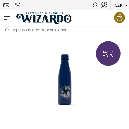
CZK
Vyhledávání
Hledat
›
Doplňky do domácnosti
›
Lahve
549 Kč
–9 %