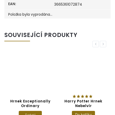
EAN
:
3665361072874
Položka byla vyprodána…
SOUVISEJÍCÍ PRODUKTY
Previous
Next
l
Hrnek Exceptionally
Harry Potter Hrnek
Ordinary
Nebelvír
Detail
Do kotlíku