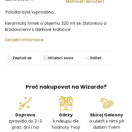
Možnosti doručení
Položka byla vyprodána…
Keramický hrnek o objemu 320 ml se Zlatonkou a
Bradavicemi s dárkové krabičce.
Detailní informace
Zeptat se
Sdílet
Proč nakupovat na Wizardo?
Doprava
Dárky
Sbírej Galeony
zpravidla do 2–3
k nákupu dle
a ušetři s nimi při
prac. dní i na
hodnoty Tvojí
dalším Tvém