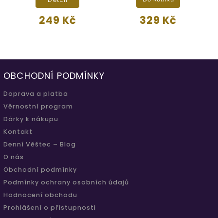
249 Kč
329 Kč
OBCHODNÍ PODMÍNKY
Doprava a platba
Věrnostní program
Dárky k nákupu
Kontakt
Denní Věštec – Blog
O nás
Obchodní podmínky
Podmínky ochrany osobních údajů
Hodnocení obchodu
Prohlášení o přístupnosti