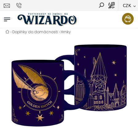
CZK
Vyhledávání
Hledat
›
Doplňky do domácnosti
›
Hrnky