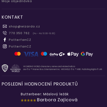
Moje objednávka
KONTAKT
shop
@
wizardo.cz
770 350 762
(Po - Pá 10.00-16.00)
PotterfanCZ
PotterfanCZ
WIZARDING WORLD characters, names and related indicia
are © & ™ Warner Bros. Entertainment Inc. WB SHIELD: © & ™ WBEI. Publishing Rights © JKR.
POSLEDNÍ HODNOCENÍ PRODUKTŮ
Butterbeer: Máslový ležák
Barbora Zajícová