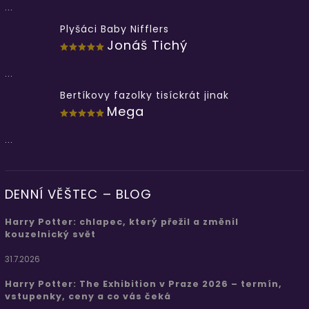
...
Plyšáci Baby Nifflers
Jonáš Tichý
...
Bertíkovy fazolky tisíckrát jinak
Mega
...
DENNÍ VĚŠTEC – BLOG
Harry Potter: chlapec, který přežil a změnil
kouzelnický svět
31.7.2026
Harry Potter: The Exhibition v Praze 2026 – termín,
vstupenky, ceny a co vás čeká