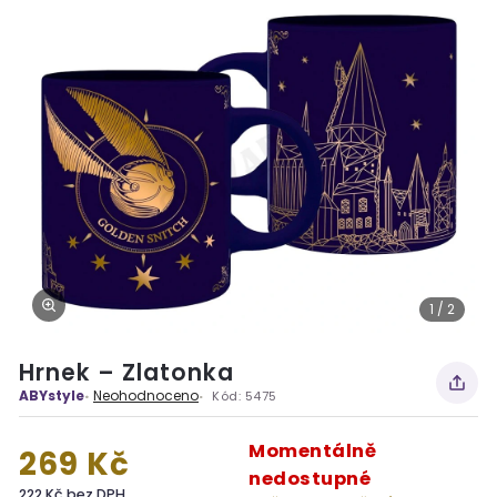
1 / 2
Hrnek – Zlatonka
ABYstyle
Neohodnoceno
Kód:
5475
Momentálně
269 Kč
nedostupné
222 Kč bez DPH