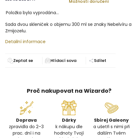
Možnosti doručení
Položka byla vyprodána…
Sada dvou skleniček o objemu 300 ml se znaky Nebelvíru a
Zmijozelu.
Detailní informace
Zeptat se
Sdílet
Proč nakupovat na Wizardo?
Doprava
Dárky
Sbírej Galeony
zpravidla do 2–3
k nákupu dle
a ušetři s nimi při
prac. dní i na
hodnoty Tvojí
dalším Tvém