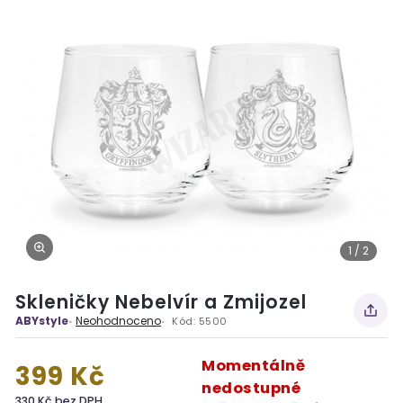
1 / 2
Skleničky Nebelvír a Zmijozel
ABYstyle
Neohodnoceno
Kód:
5500
Momentálně
399 Kč
nedostupné
330 Kč bez DPH