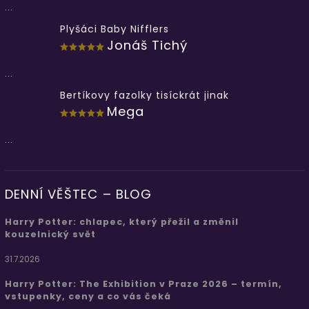
...
Plyšáci Baby Nifflers
Jonáš Tichý
...
Bertíkovy fazolky tisíckrát jinak
Mega
...
DENNÍ VĚŠTEC – BLOG
Harry Potter: chlapec, který přežil a změnil
kouzelnický svět
31.7.2026
Harry Potter: The Exhibition v Praze 2026 – termín,
vstupenky, ceny a co vás čeká