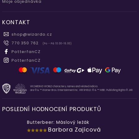
Moje objednávka
KONTAKT
shop
@
wizardo.cz
770 350 762
(Po - Pá 10.00-16.00)
PotterfanCZ
PotterfanCZ
WIZARDING WORLD characters, names and related indicia
are © & ™ Warner Bros. Entertainment Inc. WB SHIELD: © & ™ WBEI. Publishing Rights © JKR.
POSLEDNÍ HODNOCENÍ PRODUKTŮ
Butterbeer: Máslový ležák
Barbora Zajícová