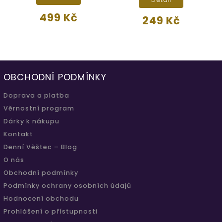
499 Kč
249 Kč
OBCHODNÍ PODMÍNKY
Doprava a platba
Věrnostní program
Dárky k nákupu
Kontakt
Denní Věštec – Blog
O nás
Obchodní podmínky
Podmínky ochrany osobních údajů
Hodnocení obchodu
Prohlášení o přístupnosti