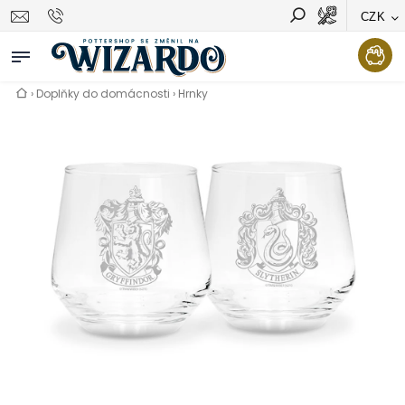
CZK
Vyhledávání
Hledat
›
Doplňky do domácnosti
›
Hrnky