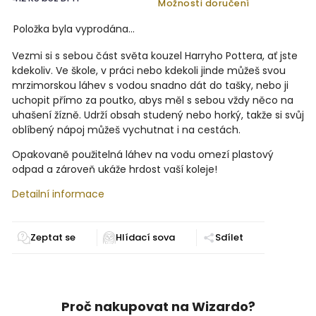
Možnosti doručení
Položka byla vyprodána…
Vezmi si s sebou část světa kouzel Harryho Pottera, ať jste
kdekoliv. Ve škole, v práci nebo kdekoli jinde můžeš svou
mrzimorskou láhev s vodou snadno dát do tašky, nebo ji
uchopit přímo za poutko, abys měl s sebou vždy něco na
uhašení žízně. Udrží obsah studený nebo horký, takže si svůj
oblíbený nápoj můžeš vychutnat i na cestách.
Opakovaně použitelná láhev na vodu omezí plastový
odpad a zároveň ukáže hrdost vaší koleje!
Detailní informace
Zeptat se
Sdílet
Proč nakupovat na Wizardo?