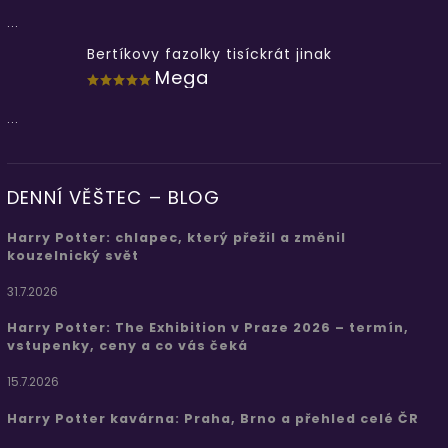
...
Bertíkovy fazolky tisíckrát jinak
Mega
...
DENNÍ VĚŠTEC – BLOG
Harry Potter: chlapec, který přežil a změnil
kouzelnický svět
31.7.2026
Harry Potter: The Exhibition v Praze 2026 – termín,
vstupenky, ceny a co vás čeká
15.7.2026
Harry Potter kavárna: Praha, Brno a přehled celé ČR