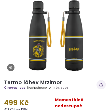
Termo láhev Mrzimor
Cinereplicas
Neohodnoceno
Kód:
5226
Momentálně
499 Kč
nedostupné
412 Kč bez DPH