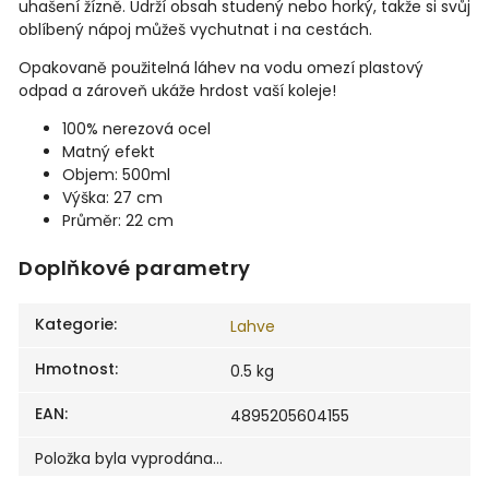
uhašení žízně. Udrží obsah studený nebo horký, takže si svůj
oblíbený nápoj můžeš vychutnat i na cestách.
Opakovaně použitelná láhev na vodu omezí plastový
odpad a zároveň ukáže hrdost vaší koleje!
100% nerezová ocel
Matný efekt
Objem: 500ml
Výška: 27 cm
Průměr: 22 cm
Doplňkové parametry
Kategorie
:
Lahve
Hmotnost
:
0.5 kg
EAN
:
4895205604155
Položka byla vyprodána…