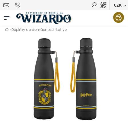
CZK
Vyhledávání
Hledat
›
Doplňky do domácnosti
›
Lahve