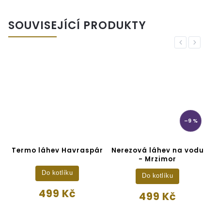
SOUVISEJÍCÍ PRODUKTY
Previous
Next
–9 %
Termo láhev Havraspár
Nerezová láhev na vodu
- Mrzimor
Do kotlíku
Do kotlíku
499 Kč
499 Kč