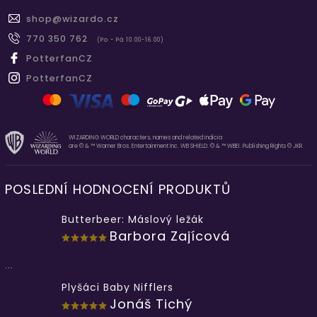
shop
@
wizardo.cz
770 350 762
(Po - Pá 10.00-16.00)
PotterfanCZ
PotterfanCZ
WIZARDING WORLD characters, names and related indicia
are © & ™ Warner Bros. Entertainment Inc. WB SHIELD: © & ™ WBEI. Publishing Rights © JKR.
POSLEDNÍ HODNOCENÍ PRODUKTŮ
Butterbeer: Máslový ležák
Barbora Zajícová
...
Plyšáci Baby Nifflers
Jonáš Tichý