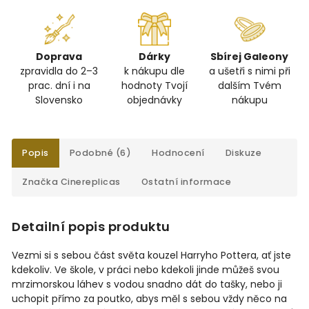
Doprava
Dárky
Sbírej Galeony
zpravidla do 2–3
k nákupu dle
a ušetři s nimi při
prac. dní i na
hodnoty Tvojí
dalším Tvém
Slovensko
objednávky
nákupu
Popis
Podobné (6)
Hodnocení
Diskuze
Značka
Cinereplicas
Ostatní informace
Detailní popis produktu
Vezmi si s sebou část světa kouzel Harryho Pottera, ať jste
kdekoliv. Ve škole, v práci nebo kdekoli jinde můžeš svou
mrzimorskou láhev s vodou snadno dát do tašky, nebo ji
uchopit přímo za poutko, abys měl s sebou vždy něco na