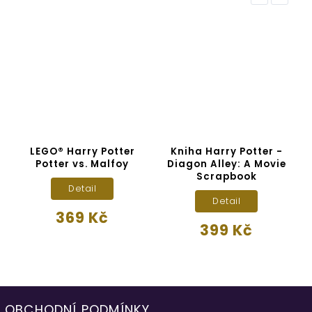
LEGO® Harry Potter
Kniha Harry Potter -
K
Potter vs. Malfoy
Diagon Alley: A Movie
Scrapbook
Detail
Detail
369 Kč
399 Kč
OBCHODNÍ PODMÍNKY