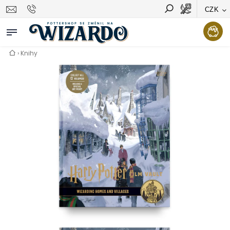
CZK
Vyhledávání
Hledat
›
Knihy