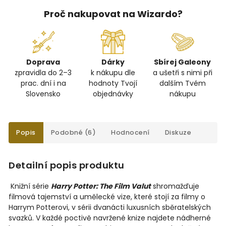
Proč nakupovat na Wizardo?
Doprava
Dárky
Sbírej Galeony
zpravidla do 2–3
k nákupu dle
a ušetři s nimi při
prac. dní i na
hodnoty Tvojí
dalším Tvém
Slovensko
objednávky
nákupu
Popis
Podobné (6)
Hodnocení
Diskuze
Detailní popis produktu
Knižní série
Harry Potter: The Film Valut
shromažďuje
filmová tajemství a umělecké vize, které stojí za filmy o
Harrym Potterovi, v sérii dvanácti luxusních sběratelských
svazků. V každé poctivě navržené knize najdete nádherné