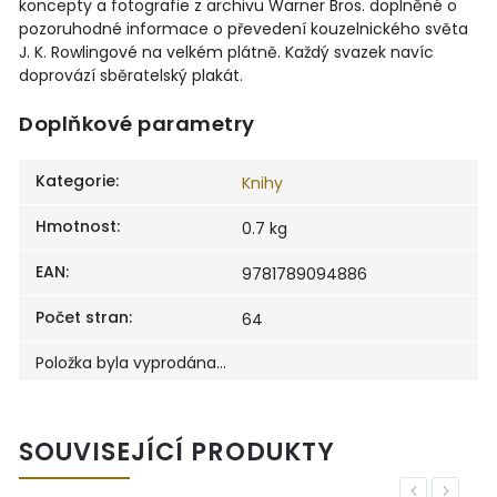
koncepty a fotografie z archivu Warner Bros. doplněné o
pozoruhodné informace o převedení kouzelnického světa
J. K. Rowlingové na velkém plátně. Každý svazek navíc
doprovází sběratelský plakát.
Doplňkové parametry
Kategorie
:
Knihy
Hmotnost
:
0.7 kg
EAN
:
9781789094886
Počet stran
:
64
Položka byla vyprodána…
SOUVISEJÍCÍ PRODUKTY
Previous
Next