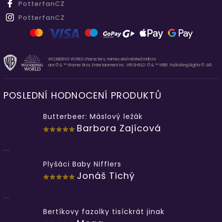
PotterfanCZ
PotterfanCZ
WIZARDING WORLD characters, names and related indicia
are © & ™ Warner Bros. Entertainment Inc. WB SHIELD: © & ™ WBEI. Publishing Rights © JKR.
POSLEDNÍ HODNOCENÍ PRODUKTŮ
Butterbeer: Máslový ležák
Barbora Zajícová
...
Plyšáci Baby Nifflers
Jonáš Tichý
...
Bertíkovy fazolky tisíckrát jinak