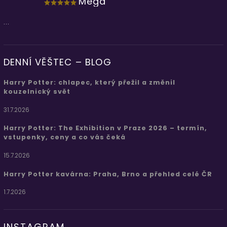
Mega
...
DENNÍ VĚŠTEC – BLOG
Harry Potter: chlapec, který přežil a změnil
kouzelnický svět
31.7.2026
Harry Potter: The Exhibition v Praze 2026 – termín,
vstupenky, ceny a co vás čeká
15.7.2026
Harry Potter kavárna: Praha, Brno a přehled celé ČR
1.7.2026
INSTAGRAM