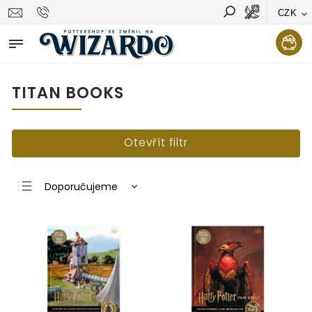
CZK
Vyhledávání
Hledat
TITAN BOOKS
Otevřít filtr
Doporučujeme
Nejlevnější
Nejdražší
Nejprodávanější
Abecedně