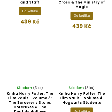
and Staff
Cross & The Ministry of
Magic
Do kotlíku
Do kotlíku
439 Kč
439 Kč
Skladem
(3 ks)
Skladem
(3 ks)
Kniha Harry Potter: The
Kniha Harry Potter: The
Film Vault - Volume 3:
Film Vault - Volume 4:
The Sorcerer's Stone,
Hogwarts Students
Horcruxes & The
Deathly Hallows
Do kotlíku