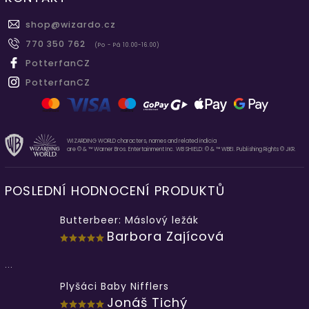
shop
@
wizardo.cz
770 350 762
(Po - Pá 10.00-16.00)
PotterfanCZ
PotterfanCZ
WIZARDING WORLD characters, names and related indicia
are © & ™ Warner Bros. Entertainment Inc. WB SHIELD: © & ™ WBEI. Publishing Rights © JKR.
POSLEDNÍ HODNOCENÍ PRODUKTŮ
Butterbeer: Máslový ležák
Barbora Zajícová
...
Plyšáci Baby Nifflers
Jonáš Tichý