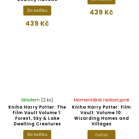
439 Kč
Do kotlíku
439 Kč
Skladem
(2 ks)
Momentálně nedostupné
Kniha Harry Potter: The
Kniha Harry Potter: Film
Film Vault Volume 1:
Vault: Volume 10:
Forest, Sky & Lake
Wizarding Homes and
Dwelling Creatures
Villages
Detail
Do kotlíku