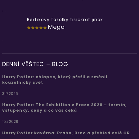
...
Bertíkovy fazolky tisíckrát jinak
Mega
...
DENNÍ VĚŠTEC – BLOG
Harry Potter: chlapec, který přežil a změnil
kouzelnický svět
31.7.2026
Harry Potter: The Exhibition v Praze 2026 – termín,
vstupenky, ceny a co vás čeká
15.7.2026
Harry Potter kavárna: Praha, Brno a přehled celé ČR