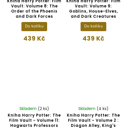
Kniha Harry Potter: Film
Kniha Harry Potter: Film
Vault: Volume 8: The
Vault: Volume 9:
Order of the Phoenix
Goblins, House-Elves,
and Dark Forces
and Dark Creatures
Do kotlíku
Do kotlíku
439 Kč
439 Kč
Skladem
(2 ks)
Skladem
(4 ks)
Kniha Harry Potter: The
Kniha Harry Potter: The
Film Vault - Volume 11:
Film Vault - Volume 2 :
Hogwarts Professors
Diagon Alley, King's