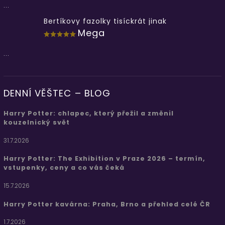
...
Bertíkovy fazolky tisíckrát jinak
Mega
...
DENNÍ VĚŠTEC – BLOG
Harry Potter: chlapec, který přežil a změnil
kouzelnický svět
31.7.2026
Harry Potter: The Exhibition v Praze 2026 – termín,
vstupenky, ceny a co vás čeká
15.7.2026
Harry Potter kavárna: Praha, Brno a přehled celé ČR
1.7.2026