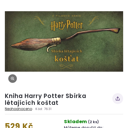
Kniha Harry Potter Sbírka
létajících koštat
Neohodnoceno
Kód:
7631
Skladem
(2 ks)
529 Kč
Můžeme doručit do: