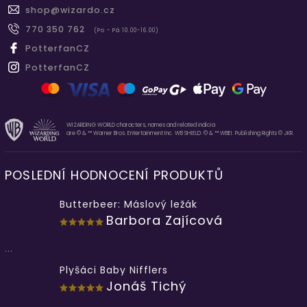
shop
@
wizardo.cz
770 350 762
(Po - Pá 10.00-16.00)
PotterfanCZ
PotterfanCZ
WIZARDING WORLD characters, names and related indicia
are © & ™ Warner Bros. Entertainment Inc. WB SHIELD: © & ™ WBEI. Publishing Rights © JKR.
POSLEDNÍ HODNOCENÍ PRODUKTŮ
Butterbeer: Máslový ležák
Barbora Zajícová
...
Plyšáci Baby Nifflers
Jonáš Tichý