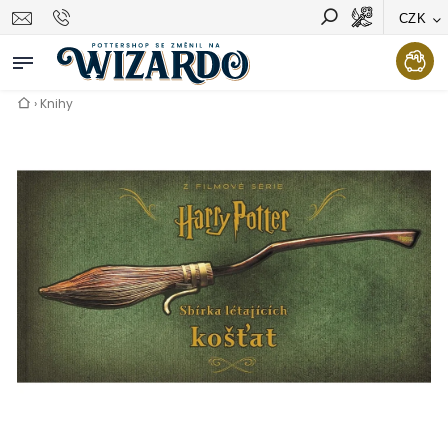
CZK
Vyhledávání
Hledat
›
Knihy