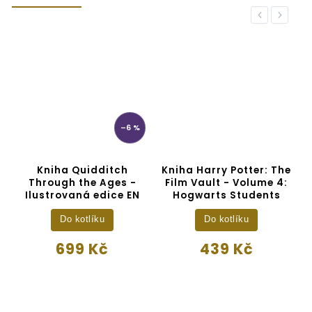
Previous
Next
–6 %
Kniha Quidditch
Kniha Harry Potter: The
Through the Ages -
Film Vault - Volume 4:
Ilustrovaná edice EN
Hogwarts Students
Do kotlíku
Do kotlíku
699 Kč
439 Kč