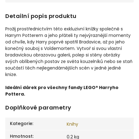
Detailní popis produktu
Prožij prostřednictvím této exkluzivní knížky společně s
Harrym Potterem a jeho přáteli ty nejvýraznější momenty
od chvíle, kdy Harry poprvé spatřil Bradavice, až po jeho
konečný souboj s Voldemortem. Vytvoř si svou vlastní
bradavickou obrazovou galerii, polep si stěny obrázky
svých oblíbených postav ze světa kouzelníků nebo se staň
součástí těch nejlegendárnějších scén v jedné jediné
knize.
Ideální dárek pro všechny fandy LEGO® Harryho
Pottera.
Doplňkové parametry
Kategorie
:
Knihy
Hmotnost
:
0.2 kg