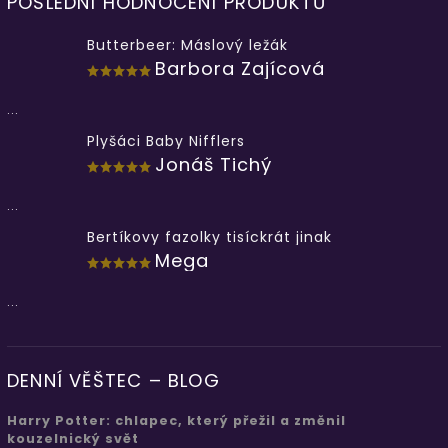
POSLEDNÍ HODNOCENÍ PRODUKTŮ
Butterbeer: Máslový ležák
Barbora Zajícová
...
Plyšáci Baby Nifflers
Jonáš Tichý
...
Bertíkovy fazolky tisíckrát jinak
Mega
...
DENNÍ VĚŠTEC – BLOG
Harry Potter: chlapec, který přežil a změnil
kouzelnický svět