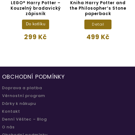
LEGO® Harry Potter –
Kniha Harry Potter and
Kouzelný bradavický
the Philosopher’s Stone
zápisník
paperback
Detail
Do kotlíku
299 Kč
499 Kč
OBCHODNÍ PODMÍNKY
Doprava a platba
Věrnostní program
Dárky k nákupu
Kontakt
Denní Věštec – Blog
O nás
Obchodní podmínky