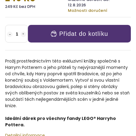
12.8.2026
249 Kč bez DPH
Možnosti doručení
Přidat do kotlíku
Prožij prostřednictvím této exkluzivní knížky společně s
Harrym Potterem a jeho přáteli ty nejvýraznější momenty
od chvíle, kdy Harry poprvé spatřil Bradavice, až po jeho
konečný souboj s Voldemortem. Vytvoř si svou vlastní
bradavickou obrazovou galerii, polep si stěny obrázky
svých oblíbených postav ze světa kouzelníků nebo se staň
součástí těch nejlegendárnějších scén v jedné jediné
knize.
Ideální dárek pro všechny fandy LEGO® Harryho
Pottera.
Detailní informace