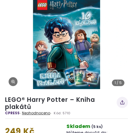
1 / 5
LEGO® Harry Potter – Kniha
plakátů
CPRESS
Neohodnoceno
Kód:
5710
Skladem
(5 ks)
249 Kč
Můžeme doručit do: