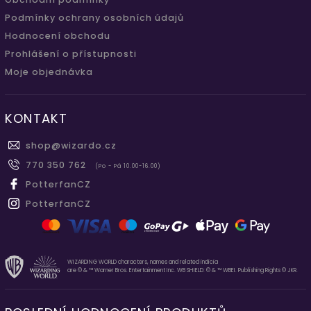
Podmínky ochrany osobních údajů
Hodnocení obchodu
Prohlášení o přístupnosti
Moje objednávka
KONTAKT
shop
@
wizardo.cz
770 350 762
(Po - Pá 10.00-16.00)
PotterfanCZ
PotterfanCZ
WIZARDING WORLD characters, names and related indicia
are © & ™ Warner Bros. Entertainment Inc. WB SHIELD: © & ™ WBEI. Publishing Rights © JKR.