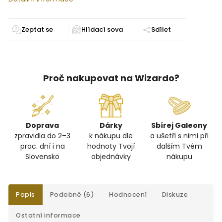
Zeptat se
Sdílet
Proč nakupovat na Wizardo?
Doprava
Dárky
Sbírej Galeony
zpravidla do 2–3
k nákupu dle
a ušetři s nimi při
prac. dní i na
hodnoty Tvojí
dalším Tvém
Slovensko
objednávky
nákupu
Popis
Podobné (6)
Hodnocení
Diskuze
Ostatní informace