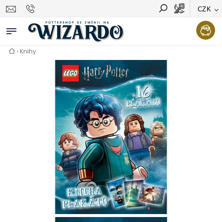
CZK
Vyhledávání
Hledat
›
Knihy