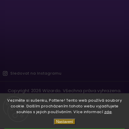
Sledovat na Instagramu
Copyright 2026
Wizardo
. Všechna práva vyhrazena.
Vytvořil
Shoptet
| Design
Shoptak.cz.
Vezměte si sušenku, Pottere! Tento web používá soubory
cookie. Dalším procházením tohoto webu vyjadřujete
souhlas s jejich používáním. Více informací
zde
.
Nastavení