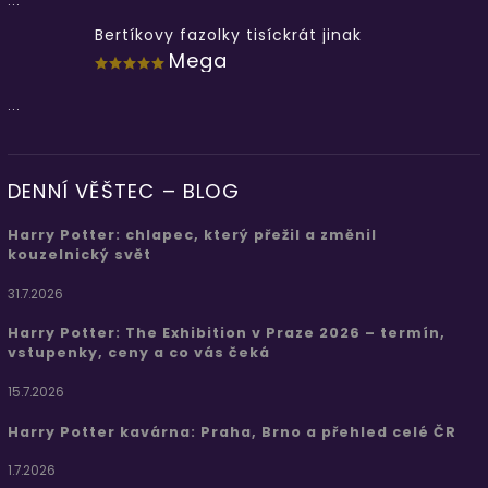
...
Bertíkovy fazolky tisíckrát jinak
Mega
...
DENNÍ VĚŠTEC – BLOG
Harry Potter: chlapec, který přežil a změnil
kouzelnický svět
31.7.2026
Harry Potter: The Exhibition v Praze 2026 – termín,
vstupenky, ceny a co vás čeká
15.7.2026
Harry Potter kavárna: Praha, Brno a přehled celé ČR
1.7.2026