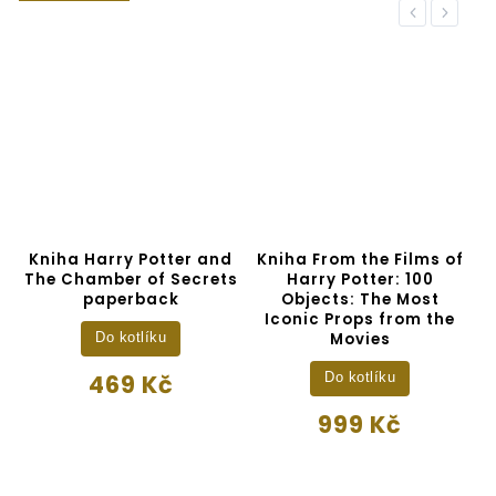
Previous
Next
e
Kniha Harry Potter and
Kniha From the Films of
The Chamber of Secrets
Harry Potter: 100
paperback
Objects: The Most
Iconic Props from the
Movies
Do kotlíku
469 Kč
Do kotlíku
999 Kč