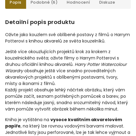
Popis
Podobné (6)
Hodnocení
Diskuze
Detailní popis produktu
Oživte jako kouzlem své oblíbené postavy z filmů o Harrym
Potterovi s knihou akvarelů ze světa kouzelníků.
Ještě více okouzlujících projektů krok za krokem z
kouzelnického světa; oživte filmy o Harrym Potterovi s
druhou oficiální knihou akvarelů.
Harry Potter Watercolour
Wizardry
obsahuje ještě více snadno proveditelných
akvarelových projektů s oblíbenými postavami, tvory,
místy a ikonami z filmů.
Každý projekt obsahuje lehký náčrtek obrázku, který vám
pomůže začít, seznam potřebných pomůcek a barev, po
kterém následuje jasný, snadno srozumitelný návod, který
vám pomůže vytvořit obrázek během několika minut.
Kniha je vytištěna na
vysoce kvalitním akvarelovém
papíře
, na který lze rovnou vodovými barvami malovat.
Jednotlivé listy jsou perforované, lze je tak lehce vyjmout a