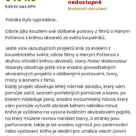
nedostupné
549 Kč bez DPH
Možnosti doručení
Položka byla vyprodána…
Oživte jako kouzlem své oblíbené postavy z filmů o Harrym
Potterovi s knihou akvarelů ze světa kouzelníků.
Ještě více okouzlujících projektů krok za krokem z
kouzelnického světa; oživte filmy o Harrym Potterovi s
druhou oficiální knihou akvarelů.
Harry Potter Watercolour
Wizardry
obsahuje ještě více snadno proveditelných
akvarelových projektů s oblíbenými postavami, tvory,
místy a ikonami z filmů.
Každý projekt obsahuje lehký náčrtek obrázku, který vám
pomůže začít, seznam potřebných pomůcek a barev, po
kterém následuje jasný, snadno srozumitelný návod, který
vám pomůže vytvořit obrázek během několika minut.
Kniha je vytištěna na vysoce kvalitním akvarelovém papíře,
na který můžete rovnou nanášet barvy, a stránky jsou
perforované, takže je lze snadno vyjmout pro zarámování
nebo vystavení. Kniha je ideální pro umělce všech úrovní