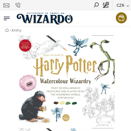
CZK
Vyhledávání
Hledat
›
Knihy