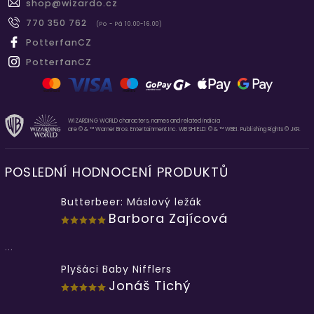
shop
@
wizardo.cz
770 350 762
(Po - Pá 10.00-16.00)
PotterfanCZ
PotterfanCZ
WIZARDING WORLD characters, names and related indicia
are © & ™ Warner Bros. Entertainment Inc. WB SHIELD: © & ™ WBEI. Publishing Rights © JKR.
POSLEDNÍ HODNOCENÍ PRODUKTŮ
Butterbeer: Máslový ležák
Barbora Zajícová
...
Plyšáci Baby Nifflers
Jonáš Tichý