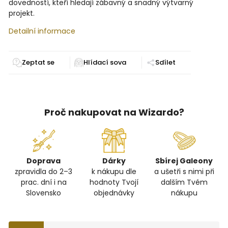
dovedností, kteří hledají zábavný a snadný výtvarný
projekt.
Detailní informace
Zeptat se
Sdílet
Proč nakupovat na Wizardo?
Doprava
Dárky
Sbírej Galeony
zpravidla do 2–3
k nákupu dle
a ušetři s nimi při
prac. dní i na
hodnoty Tvojí
dalším Tvém
Slovensko
objednávky
nákupu