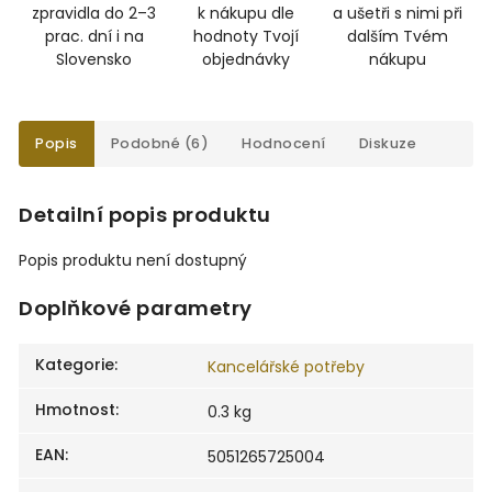
zpravidla do 2–3
k nákupu dle
a ušetři s nimi při
prac. dní i na
hodnoty Tvojí
dalším Tvém
Slovensko
objednávky
nákupu
Popis
Podobné (6)
Hodnocení
Diskuze
Detailní popis produktu
Popis produktu není dostupný
Doplňkové parametry
Kategorie
:
Kancelářské potřeby
Hmotnost
:
0.3 kg
EAN
:
5051265725004