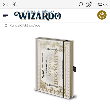
CZK
Vyhledávání
Hledat
›
Kancelářské potřeby