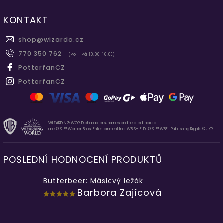
KONTAKT
shop
@
wizardo.cz
770 350 762
(Po - Pá 10.00-16.00)
PotterfanCZ
PotterfanCZ
WIZARDING WORLD characters, names and related indicia
are © & ™ Warner Bros. Entertainment Inc. WB SHIELD: © & ™ WBEI. Publishing Rights © JKR.
POSLEDNÍ HODNOCENÍ PRODUKTŮ
Butterbeer: Máslový ležák
Barbora Zajícová
...