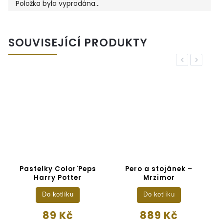
Položka byla vyprodána…
SOUVISEJÍCÍ PRODUKTY
Previous
Next
Pastelky Color'Peps
Pero a stojánek –
Harry Potter
Mrzimor
H
Do kotlíku
Do kotlíku
89 Kč
889 Kč