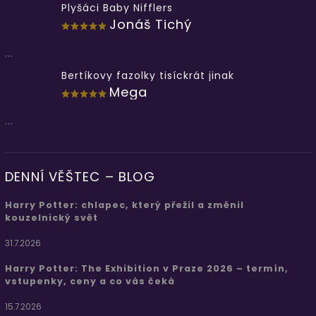
Plyšáci Baby Nifflers
Jonáš Tichý
...
Bertíkovy fazolky tisíckrát jinak
Mega
...
DENNÍ VĚŠTEC – BLOG
Harry Potter: chlapec, který přežil a změnil
kouzelnický svět
31.7.2026
Harry Potter: The Exhibition v Praze 2026 – termín,
vstupenky, ceny a co vás čeká
15.7.2026