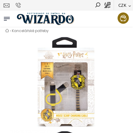
CZK
Vyhledávání
Hledat
›
Kancelářské potřeby