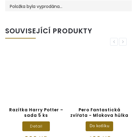
Položka byla vyprodána…
SOUVISEJÍCÍ PRODUKTY
Previous
Next
Razítka Harry Potter –
Pero Fantastická
sada 5 ks
zvířata - Mlokova hůlka
Detail
Do kotlíku