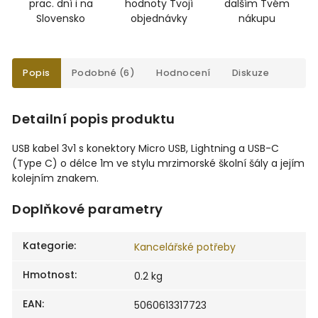
prac. dní i na
hodnoty Tvojí
dalším Tvém
Slovensko
objednávky
nákupu
Popis
Podobné (6)
Hodnocení
Diskuze
Detailní popis produktu
USB kabel 3v1 s konektory Micro USB, Lightning a USB-C
(Type C) o délce 1m ve stylu mrzimorské školní šály a jejím
kolejním znakem.
Doplňkové parametry
Kategorie
:
Kancelářské potřeby
Hmotnost
:
0.2 kg
EAN
:
5060613317723