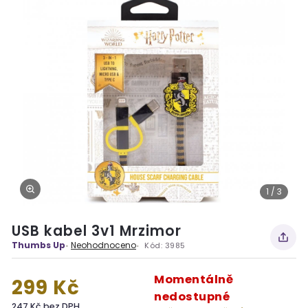
1 / 3
USB kabel 3v1 Mrzimor
Thumbs Up
Neohodnoceno
Kód:
3985
Momentálně
299 Kč
nedostupné
247 Kč bez DPH