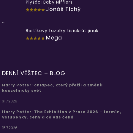
Plyšáci Baby Nifflers
Jonáš Tichý
...
Bertíkovy fazolky tisíckrát jinak
Mega
...
DENNÍ VĚŠTEC – BLOG
Harry Potter: chlapec, který přežil a změnil
kouzelnický svět
31.7.2026
Harry Potter: The Exhibition v Praze 2026 – termín,
vstupenky, ceny a co vás čeká
15.7.2026