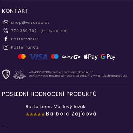
KONTAKT
shop
@
wizardo.cz
770 350 762
(Po - Pá 10.00-16.00)
PotterfanCZ
PotterfanCZ
WIZARDING WORLD characters, names and related indicia
are © & ™ Warner Bros. Entertainment Inc. WB SHIELD: © & ™ WBEI. Publishing Rights © JKR.
POSLEDNÍ HODNOCENÍ PRODUKTŮ
Butterbeer: Máslový ležák
Barbora Zajícová
...