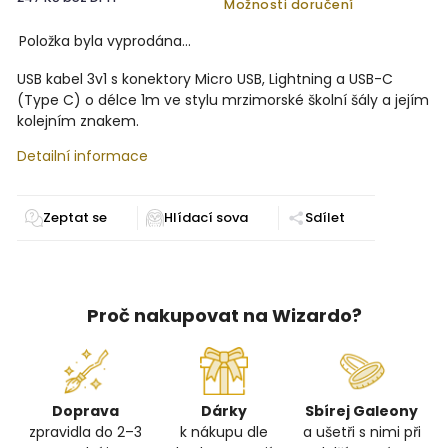
Možnosti doručení
Položka byla vyprodána…
USB kabel 3v1 s konektory Micro USB, Lightning a USB-C
(Type C) o délce 1m ve stylu mrzimorské školní šály a jejím
kolejním znakem.
Detailní informace
Zeptat se
Sdílet
Proč nakupovat na Wizardo?
Doprava
Dárky
Sbírej Galeony
zpravidla do 2–3
k nákupu dle
a ušetři s nimi při