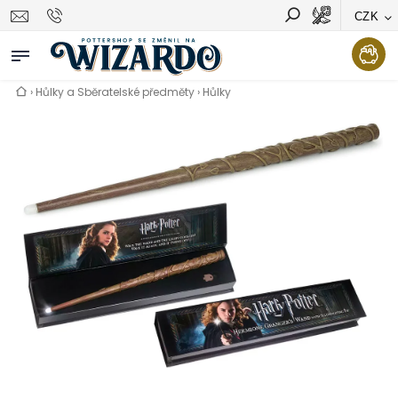
CZK
Vyhledávání
Hledat
›
Hůlky a Sběratelské předměty
›
Hůlky