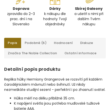
Doprava
Dárky
Sbírej Galeony
zpravidla do 2–3
k nákupu dle
a ušetři s nimi při
prac. dní i na
hodnoty Tvojí
dalším Tvém
Slovensko
objednávky
nákupu
Popis
Podobné (6)
Hodnocení
Diskuze
Značka
The Noble Collection
Ostatní informace
Detailní popis produktu
Replika hůlky Hermiony Grangerové se rozsvítí při každém
čarodějnickém mávnutí nebo švihnutí. Už nikdy
nezmeškáte studijní sezení - perfektní i po zhasnutí světel.
Hůlka měří na délku přibližně 35 cm.
K napájení světla jsou potřeba mudlovské tužkové
baterie AAA.