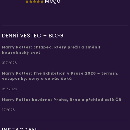
Mega
...
DENNÍ VĚŠTEC – BLOG
Harry Potter: chlapec, který přežil a změnil
kouzelnický svět
31.7.2026
Harry Potter: The Exhibition v Praze 2026 – termín,
vstupenky, ceny a co vás čeká
15.7.2026
Harry Potter kavárna: Praha, Brno a přehled celé ČR
1.7.2026
INSTAGRAM