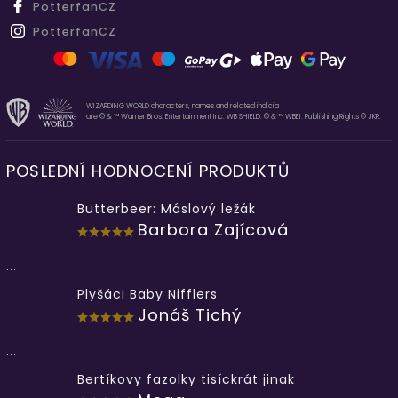
PotterfanCZ
PotterfanCZ
WIZARDING WORLD characters, names and related indicia
are © & ™ Warner Bros. Entertainment Inc. WB SHIELD: © & ™ WBEI. Publishing Rights © JKR.
POSLEDNÍ HODNOCENÍ PRODUKTŮ
Butterbeer: Máslový ležák
Barbora Zajícová
...
Plyšáci Baby Nifflers
Jonáš Tichý
...
Bertíkovy fazolky tisíckrát jinak