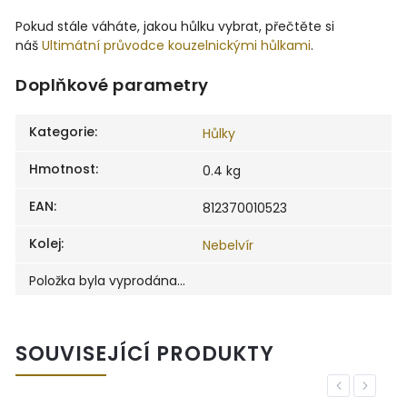
Pokud stále váháte, jakou hůlku vybrat, přečtěte si
náš
Ultimátní průvodce kouzelnickými hůlkami
.
Doplňkové parametry
Kategorie
:
Hůlky
Hmotnost
:
0.4 kg
EAN
:
812370010523
Kolej
:
Nebelvír
Položka byla vyprodána…
SOUVISEJÍCÍ PRODUKTY
Previous
Next