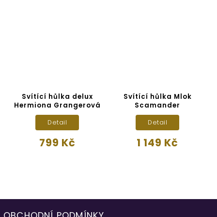
)
Svítící hůlka delux
Svítící hůlka Mlok
Hermiona Grangerová
Scamander
H
Detail
Detail
799 Kč
1 149 Kč
OBCHODNÍ PODMÍNKY