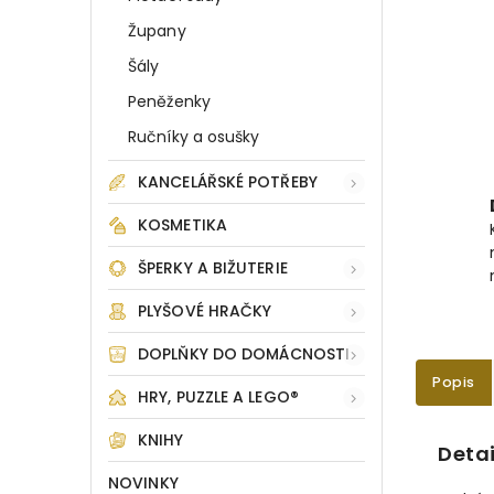
Župany
Šály
Peněženky
Ručníky a osušky
KANCELÁŘSKÉ POTŘEBY
KOSMETIKA
ŠPERKY A BIŽUTERIE
PLYŠOVÉ HRAČKY
DOPLŇKY DO DOMÁCNOSTI
Popis
HRY, PUZZLE A LEGO®
KNIHY
Detai
NOVINKY