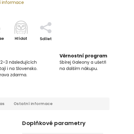
í informace
se
Hlídat
Sdílet
Věrnostní program
 2–3 následujících
Sbírej Galeony a ušetři
ají i na Slovensko.
na dalším nákupu.
prava zdarma.
cas
Ostatní informace
Doplňkové parametry