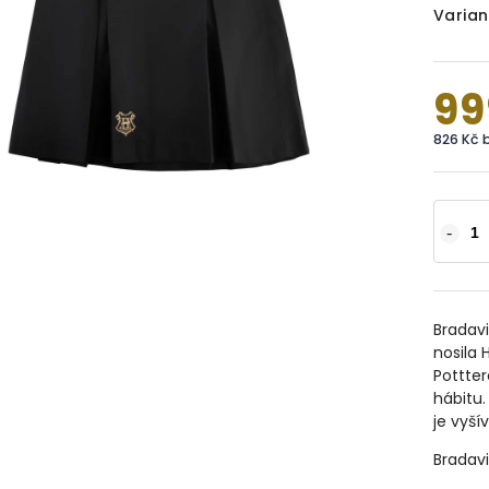
Varian
99
826 Kč 
Bradavi
nosila
Pottter
hábitu.
je vyší
Bradavi