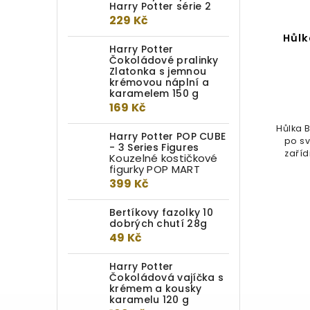
Harry Potter série 2
229 Kč
Hůlka Dolores Umbridge v
Hůlk
Harry Potter
krabičce od Ollivandera –
Čokoládové pralinky
oficiální filmová replika z
Zlatonka s jemnou
Harryho Pottera (hůlka)
krémovou náplní a
karamelem 150 g
169 Kč
Do kotlíku
Hůlka B
899 Kč
Harry Potter POP CUBE
po s
- 3 Series Figures
zaříd
Kouzelné kostičkové
Říká se, že hůlka si vybírá
figurky POP MART
kouzelníka, a Dolores
399 Kč
Umbridgeová není výjimkou. Tato
hůlka, která...
Bertíkovy fazolky 10
dobrých chutí 28g
49 Kč
Harry Potter
Čokoládová vajíčka s
krémem a kousky
karamelu 120 g