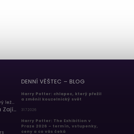
DENNÍ VĚŠTEC – BLOG
Harry Potter: chlapec, který přežil
a změnil kouzelnický svět
Butterbeer: Máslový ležák
Barbora Zajícová
31.7.2026
Harry Potter: The Exhibition v
Praze 2026 – termín, vstupenky,
ceny a co vás čeká
rs