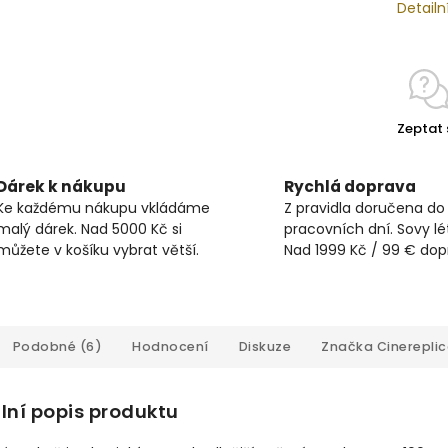
Detailn
Zeptat 
Dárek k nákupu
Rychlá doprava
Ke každému nákupu vkládáme
Z pravidla doručena do
malý dárek. Nad 5000 Kč si
pracovních dní. Sovy lét
můžete v košíku vybrat větší.
Nad 1999 Kč / 99 € do
Podobné (6)
Hodnocení
Diskuze
Značka
Cinerepli
lní popis produktu