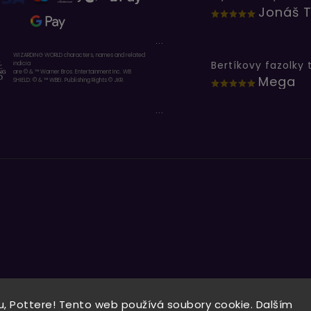
Jonáš T
...
WIZARDING WORLD characters, names and related
indicia
are © & ™ Warner Bros. Entertainment Inc. WB
Mega
SHIELD: © & ™ WBEI. Publishing Rights © JKR.
...
, Pottere! Tento web používá soubory cookie. Dalším