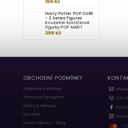
169 Kč
Harry Potter POP CUBE
- 2 Series Figures
Kouzelné kostičkové
figurky POP MART
399 Kč
OBCHODNÍ PODMÍNKY
KONTA
Doprava a platba
shop
Věrnostní program
770 3
Dárky k nákupu
Pott
Kontakt
Pott
Denní Věštec – Blog