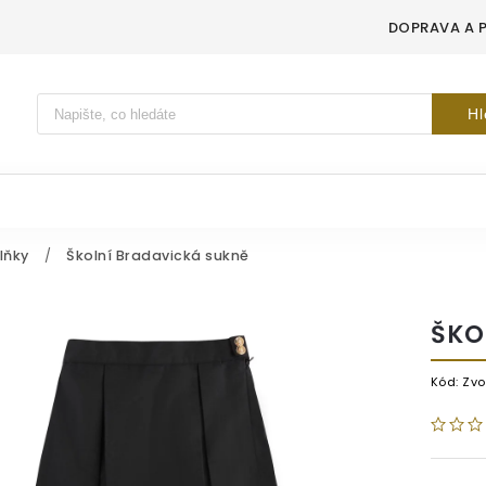
DOPRAVA A 
Vyhledávání
Hl
lňky
/
Školní Bradavická sukně
ŠKO
Kód:
Zvo