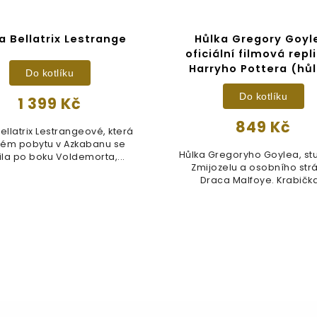
a Bellatrix Lestrange
Hůlka Gregory Goyl
oficiální filmová repl
Harryho Pottera (hů
Do kotlíku
Do kotlíku
1 399 Kč
849 Kč
ellatrix Lestrangeové, která
vém pobytu v Azkabanu se
Hůlka Gregoryho Goylea, st
ila po boku Voldemorta,...
Zmijozelu a osobního str
Draca Malfoye. Krabička.