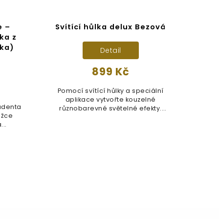
e –
Svítící hůlka delux Bezová
H
ika z
lka)
Detail
899 Kč
Pomocí svítící hůlky a speciální
Ofi
aplikace vytvořte kouzelné
Al
udenta
různobarevné světelné efekty.
h
ážce
Barvu...
..