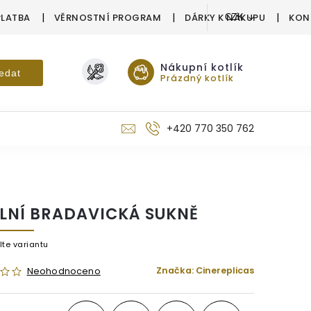
PLATBA
VĚRNOSTNÍ PROGRAM
DÁRKY K NÁKUPU
KON
CZK
Nákupní kotlík
edat
Prázdný kotlík
+420 770 350 762
LNÍ BRADAVICKÁ SUKNĚ
lte variantu
Značka:
Cinereplicas
Neohodnoceno