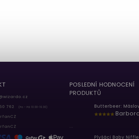
KT
POSLEDNÍ HODNOCENÍ
PRODUKTŮ
@
wizardo.cz
50 762
(Po - Pá 10.00-16.00)
erfanCZ
...
erfanCZ
Plyšáci Baby Niffle