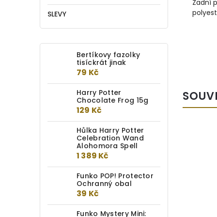
Zadní p
polyest
SLEVY
Bertíkovy fazolky
tisíckrát jinak
79 Kč
Harry Potter
SOUV
Chocolate Frog 15g
129 Kč
Hůlka Harry Potter
Celebration Wand
Alohomora Spell
1 389 Kč
Funko POP! Protector
Ochranný obal
39 Kč
Funko Mystery Mini: