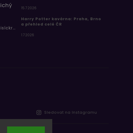
ichý
15.7.2026
Harry Potter kavárna: Praha, Brno
a přehled celé ČR
Bertíkovy fazolky tisíckrát jinak
1.7.2026
Sledovat na Instagramu