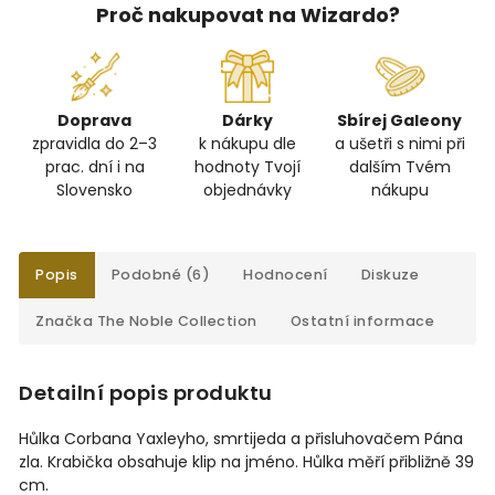
Proč nakupovat na Wizardo?
Doprava
Dárky
Sbírej Galeony
zpravidla do 2–3
k nákupu dle
a ušetři s nimi při
prac. dní i na
hodnoty Tvojí
dalším Tvém
Slovensko
objednávky
nákupu
Popis
Podobné (6)
Hodnocení
Diskuze
Značka
The Noble Collection
Ostatní informace
Detailní popis produktu
Hůlka Corbana Yaxleyho, smrtijeda a přisluhovačem Pána
zla. Krabička obsahuje klip na jméno. Hůlka měří přibližně 39
cm.