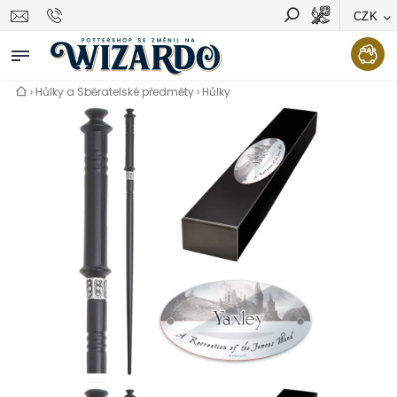
CZK
Vyhledávání
Hledat
›
Hůlky a Sběratelské předměty
›
Hůlky