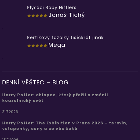
Plyšáci Baby Nifflers
Jonáš Tichý
...
Bertíkovy fazolky tisíckrát jinak
Mega
...
DENNÍ VĚŠTEC – BLOG
Harry Potter: chlapec, který přežil a změnil
kouzelnický svět
31.7.2026
Harry Potter: The Exhibition v Praze 2026 – termín,
vstupenky, ceny a co vás čeká