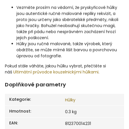
Vezměte prosím na vědomí, že pryskyřicové hůlky
jsou autentické ručně malované repliky rekvizit, a
proto jsou určeny jako sběratelské předměty, nikoli
jako hračky. Bohužel neobsahují skutečnou magii,
takže při pádu nebo nesprávném zacházení hrozí
jejich poškození.
Hůlky jsou ručně malované, takže výrobek, který
obdržíte, se může mírně lišit barvou a povrchovou
úpravou od fotografie.
Pokud stále váháte, jakou hůlku vybrat, přečtěte si
náš
Ultimátní průvodce kouzelnickými hůlkami
.
Doplňkové parametry
Kategorie
:
Hůlky
Hmotnost
:
0.3 kg
EAN
:
812370014231