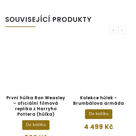
SOUVISEJÍCÍ PRODUKTY
Previous
Next
První hůlka Ron Weasley
Kolekce hůlek -
– oficiální filmová
Brumbálova armáda
replika z Harryho
Pottera (hůlka)
Do kotlíku
4 499 Kč
Do kotlíku