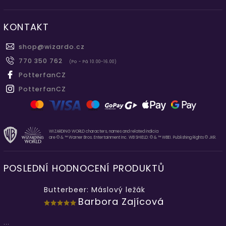
KONTAKT
shop
@
wizardo.cz
770 350 762
(Po - Pá 10.00-16.00)
PotterfanCZ
PotterfanCZ
WIZARDING WORLD characters, names and related indicia
are © & ™ Warner Bros. Entertainment Inc. WB SHIELD: © & ™ WBEI. Publishing Rights © JKR.
POSLEDNÍ HODNOCENÍ PRODUKTŮ
Butterbeer: Máslový ležák
Barbora Zajícová
...