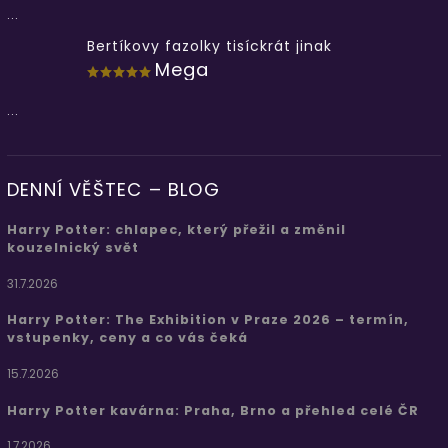
...
Bertíkovy fazolky tisíckrát jinak
Mega
...
DENNÍ VĚŠTEC – BLOG
Harry Potter: chlapec, který přežil a změnil
kouzelnický svět
31.7.2026
Harry Potter: The Exhibition v Praze 2026 – termín,
vstupenky, ceny a co vás čeká
15.7.2026
Harry Potter kavárna: Praha, Brno a přehled celé ČR
1.7.2026