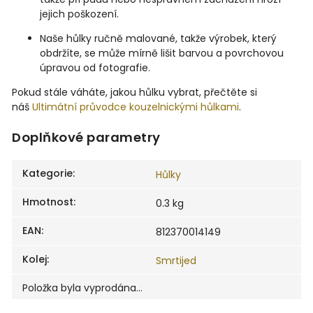
jejich poškození.
Naše hůlky ručně malované, takže výrobek, který
obdržíte, se může mírně lišit barvou a povrchovou
úpravou od fotografie.
Pokud stále váháte, jakou hůlku vybrat, přečtěte si
náš
Ultimátní průvodce kouzelnickými hůlkami
.
Doplňkové parametry
Kategorie
:
Hůlky
Hmotnost
:
0.3 kg
EAN
:
812370014149
Kolej
:
Smrtijed
Položka byla vyprodána…