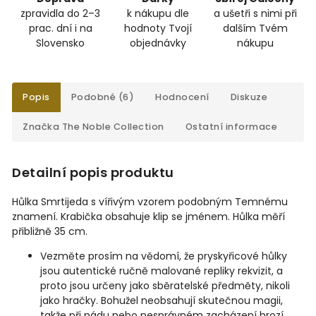
zpravidla do 2–3
k nákupu dle
a ušetři s nimi při
prac. dní i na
hodnoty Tvojí
dalším Tvém
Slovensko
objednávky
nákupu
Popis
Podobné (6)
Hodnocení
Diskuze
Značka
The Noble Collection
Ostatní informace
Detailní popis produktu
Hůlka Smrtijeda s vířivým vzorem podobným Temnému
znamení. Krabička obsahuje klip se jménem. Hůlka měří
přibližně 35 cm.
Vezměte prosím na vědomí, že pryskyřicové hůlky
jsou autentické ručně malované repliky rekvizit, a
proto jsou určeny jako sběratelské předměty, nikoli
jako hračky. Bohužel neobsahují skutečnou magii,
takže při pádu nebo nesprávném zacházení hrozí