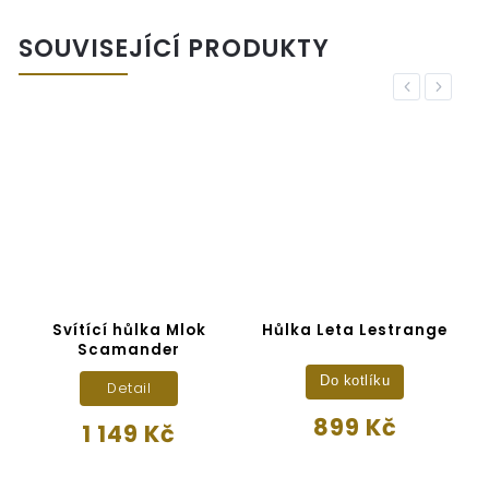
SOUVISEJÍCÍ PRODUKTY
Previous
Next
Svítící hůlka Mlok
Hůlka Leta Lestrange
Scamander
Do kotlíku
Detail
899 Kč
1 149 Kč