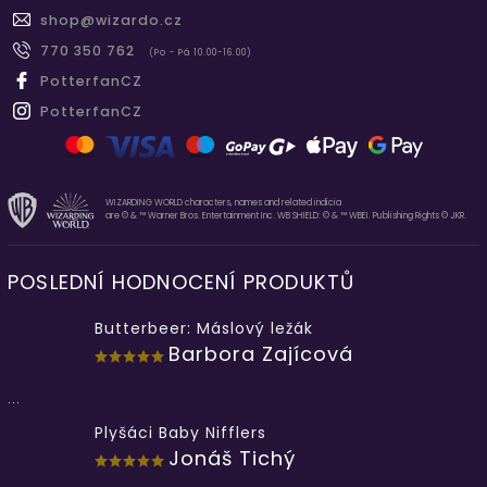
shop
@
wizardo.cz
770 350 762
(Po - Pá 10.00-16.00)
PotterfanCZ
PotterfanCZ
WIZARDING WORLD characters, names and related indicia
are © & ™ Warner Bros. Entertainment Inc. WB SHIELD: © & ™ WBEI. Publishing Rights © JKR.
POSLEDNÍ HODNOCENÍ PRODUKTŮ
Butterbeer: Máslový ležák
Barbora Zajícová
...
Plyšáci Baby Nifflers
Jonáš Tichý