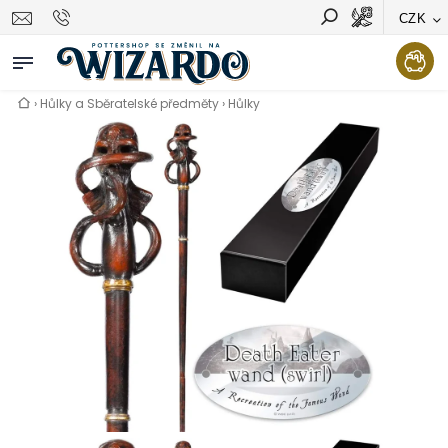
CZK
Vyhledávání
Hledat
›
Hůlky a Sběratelské předměty
›
Hůlky