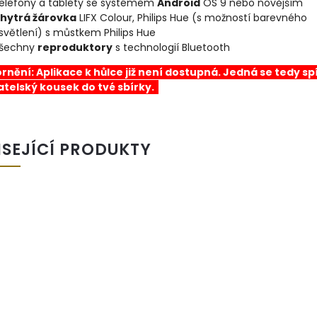
elefony a tablety se systémem
Android
OS 9 nebo novějším
hytrá žárovka
LIFX Colour, Philips Hue (s možností barevného
světlení) s můstkem Philips Hue
šechny
reproduktory
s technologií Bluetooth
nění: Aplikace k hůlce již není dostupná. Jedná se tedy sp
atelský kousek do tvé sbírky.
ISEJÍCÍ PRODUKTY