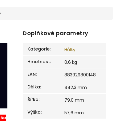
e
Doplňkové parametry
Kategorie
:
Hůlky
Hmotnost
:
0.6 kg
EAN
:
883929800148
Délka
:
442,3 mm
Šířka
:
79,0 mm
Výška
:
57,6 mm
íše