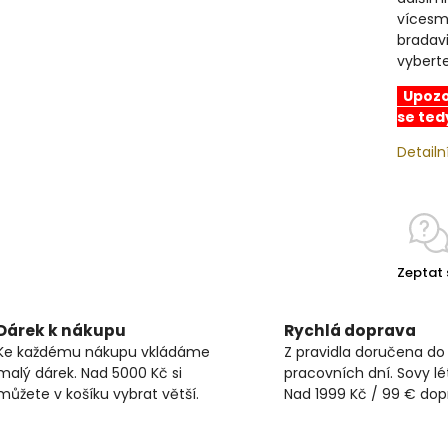
vícesmy
bradavi
vyberte
Upozor
se ted
Detailn
Zeptat 
Dárek k nákupu
Rychlá doprava
Ke každému nákupu vkládáme
Z pravidla doručena do
malý dárek. Nad 5000 Kč si
pracovních dní. Sovy lét
můžete v košíku vybrat větší.
Nad 1999 Kč / 99 € do