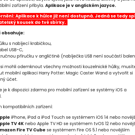
bilní zařízení přibyla.
Aplikace je v anglickém jazyce.
nění: Aplikace k hůlce již není dostupná. Jedná se tedy sp
atelský kousek do tvé sbírky.
í obsahuje:
ůlku s nabíjecí krabičkou,
abel USB-C,
tručnou příručku v angličtině (nabíječka USB není součástí balen
 si mohli odemknout všechny možnosti kouzelnické hůlky, musíte
t mobilní aplikaci Harry Potter: Magic Caster Wand a vytvořit si
ný účet.
e je k dispozici zdarma pro mobilní zařízení se systémy iOS a
.
 kompatibilních zařízení:
pple
iPhone, iPad a iPod Touch se systémem iOS 14 nebo nověj
pple TV 4K
nebo Apple TV HD se systémem tvOS 12 nebo nověj
mazon Fire TV Cube
se systémem Fire OS 5.1 nebo novějším