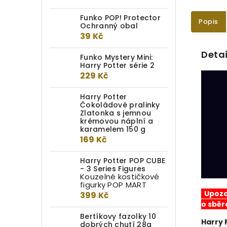
Funko POP! Protector
Popis
Ochranný obal
39 Kč
Detai
Funko Mystery Mini:
Harry Potter série 2
229 Kč
Harry Potter
Čokoládové pralinky
Zlatonka s jemnou
krémovou náplní a
karamelem 150 g
169 Kč
Harry Potter POP CUBE
- 3 Series Figures
Kouzelné kostičkové
figurky POP MART
Upozor
399 Kč
o sběr
Bertíkovy fazolky 10
Harry 
dobrých chutí 28g