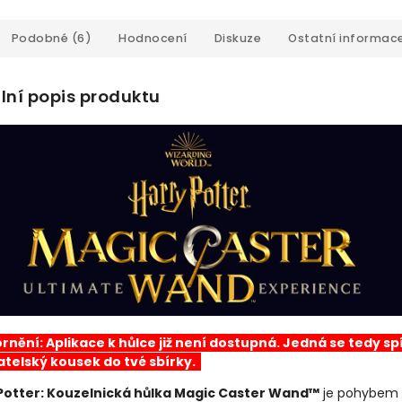
Podobné (6)
Hodnocení
Diskuze
Ostatní informac
lní popis produktu
nění: Aplikace k hůlce již není dostupná. Jedná se tedy sp
atelský kousek do tvé sbírky.
Potter: Kouzelnická hůlka Magic Caster Wand™
je pohybem