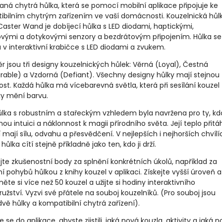
aná chytrá hůlka, která se pomocí mobilní aplikace připojuje ke
ibilním chytrým zařízením ve vaší domácnosti. Kouzelnická hůl
aster Wand je dobíjecí hůlka s LED diodami, haptickými,
vými a dotykovými senzory a bezdrátovým připojením. Hůlka se
v interaktivní krabičce s LED diodami a zvukem.
r jsou tři designy kouzelnických hůlek: Věrná (Loyal), Čestná
rable) a Vzdorná (Defiant).
Všechny designy hůlky mají stejnou
st. Každá hůlka má vícebarevná světla, která při sesílání kouzel
y mění barvu.
ůlka s robustním a stařeckým vzhledem byla navržena pro ty, kd
lnou intuici a náklonnost k magii přírodního světa. Její teplo přit
ří mají sílu, odvahu a přesvědčení. V nejlepších i nejhorších chvílí
hůlka cítí stejně příkladně jako ten, kdo ji drží.
jte zkušenostní body za splnění konkrétních úkolů, například za
í pohybů hůlkou z knihy kouzel v aplikaci. Získejte vyšší úroveň a
te si více než 50 kouzel a užijte si hodiny interaktivního
užství. Vyzvi své přátele na souboj kouzelníků. (Pro souboj jsou
vě hůlky a kompatibilní chytrá zařízení).
e se do aplikace, abyste zjistili, jaká nová kouzla, aktivity a jaká 