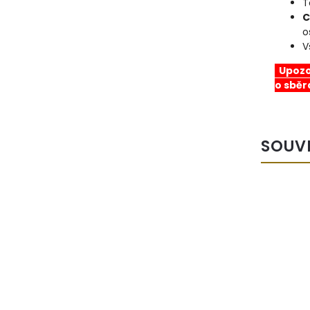
T
C
o
V
Upozor
o sběr
SOUV