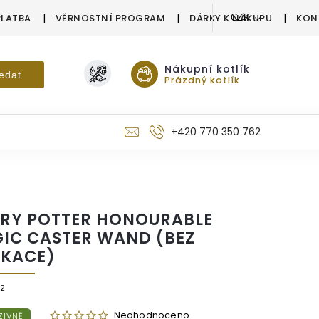
PLATBA
VĚRNOSTNÍ PROGRAM
DÁRKY K NÁKUPU
KON
CZK
Nákupní kotlík
edat
Prázdný kotlík
+420 770 350 762
RY POTTER HONOURABLE
IC CASTER WAND (BEZ
IKACE)
2
Neohodnoceno
ZIVNĚ