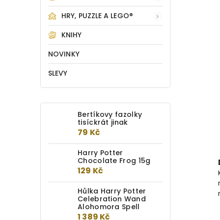
HRY, PUZZLE A LEGO®
KNIHY
NOVINKY
SLEVY
Bertíkovy fazolky
tisíckrát jinak
79 Kč
Harry Potter
Chocolate Frog 15g
129 Kč
Hůlka Harry Potter
Celebration Wand
Alohomora Spell
1 389 Kč