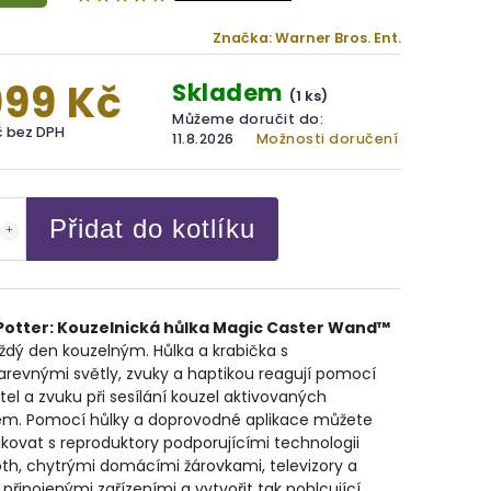
Značka:
Warner Bros. Ent.
999 Kč
Skladem
(1 ks)
Můžeme doručit do:
č bez DPH
11.8.2026
Možnosti doručení
Přidat do kotlíku
Potter: Kouzelnická hůlka Magic Caster Wand™
ždý den kouzelným. Hůlka a krabička s
revnými světly, zvuky a haptikou reagují pomocí
tel a zvuku při sesílání kouzel aktivovaných
m. Pomocí hůlky a doprovodné aplikace můžete
ovat s reproduktory podporujícími technologii
th, chytrými domácími žárovkami, televizory a
 připojenými zařízeními a vytvořit tak pohlcující