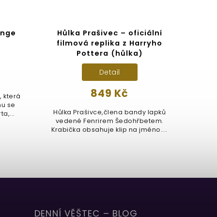
ange
Hůlka Prašivec – oficiální
Ha
filmová replika z Harryho
Pottera (hůlka)
Detail
849 Kč
, která
nu se
Hůlka Prašivce,člena bandy lapků
Har
a,...
vedené Fenrirem Šedohřbetem.
Magi
Krabička obsahuje klip na jméno....
den 
DENNÍ VĚŠTEC – BLOG