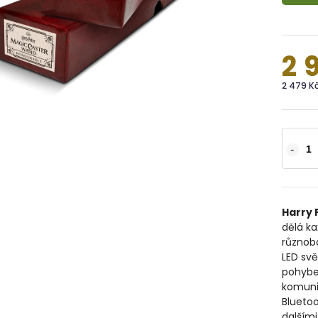
2 
2 479 K
Harry 
dělá ka
různoba
LED svě
pohybe
komunik
Bluetoo
dalšími