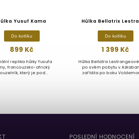
Hůlka Yusuf Kama
Hůlka Bellatrix Lestr
Do kotlíku
Do kotlíku
899 Kč
1 399 Kč
iální replika hůlky Yusufa
Hůlka Bellatrix Lestrangeové
my, francouzsko-africký
po svém pobytu v Azkaba
kouzelník, který je pod
zařídila po boku Voldemort
neporušitelným...
KT
POSLEDNÍ HODNOCENÍ