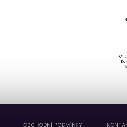
Hůlka Theseus Scamander
Detail
899 Kč
Oficiální replika hůlky Theseuse
Ofic
Scamandera, bratra Mloka
Ka
Scamandera, který je považován
za...
OBCHODNÍ PODMÍNKY
KONTA