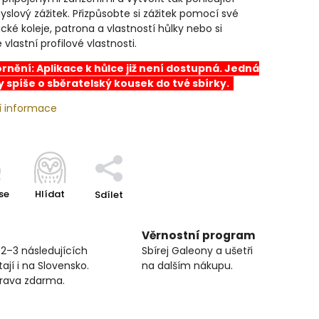
slový zážitek. Přizpůsobte si zážitek pomocí své
cké koleje, patrona a vlastností hůlky nebo si
 vlastní profilové vlastnosti.
nění: Aplikace k hůlce již není dostupná. Jedná
y spíše o sběratelský kousek do tvé sbírky.
í informace
se
Hlídat
Sdílet
Věrnostní program
 2–3 následujících
Sbírej Galeony a ušetři
ají i na Slovensko.
na dalším nákupu.
prava zdarma.