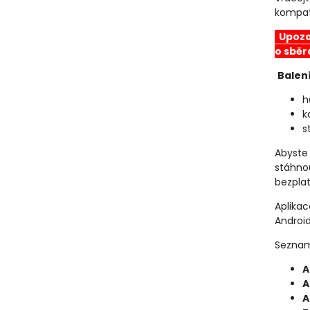
kompati
Upozor
o sběr
Balen
h
k
s
Abyste
stáhnou
bezplat
Aplikac
Android
Seznam
A
A
A