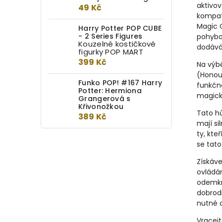
aktivov
49 Kč
kompat
Magic C
Harry Potter POP CUBE
- 2 Series Figures
pohybo
Kouzelné kostičkové
dodává 
figurky POP MART
399 Kč
Na výbě
(Honou
Funko POP! #167 Harry
funkčno
Potter: Hermiona
magick
Grangerová s
Křivonožkou
Tato h
389 Kč
mají si
ty, kte
se tato 
Získáve
ovládán
odemkně
dobrodr
nutné d
Vracejt