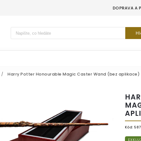
DOPRAVA A 
Vyhledávání
Hl
/
Harry Potter Honourable Magic Caster Wand (bez aplikace)
HAR
MAG
APL
Kód:
587
EXKLU