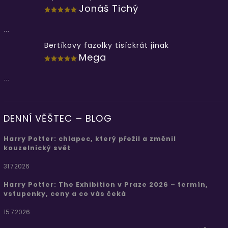
Jonáš Tichý
...
Bertíkovy fazolky tisíckrát jinak
Mega
...
DENNÍ VĚŠTEC – BLOG
Harry Potter: chlapec, který přežil a změnil
kouzelnický svět
31.7.2026
Harry Potter: The Exhibition v Praze 2026 – termín,
vstupenky, ceny a co vás čeká
15.7.2026