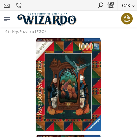
CZK
Vyhledávání
Hledat
›
Hry, Puzzle a LEGO®