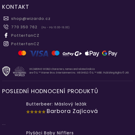
KONTAKT
shop
@
wizardo.cz
770 350 762
(Po - Pá 10.00-16.00)
PotterfanCZ
PotterfanCZ
WIZARDING WORLD characters, names and related indicia
are © & ™ Warner Bros. Entertainment Inc. WB SHIELD: © & ™ WBEI. Publishing Rights © JKR.
POSLEDNÍ HODNOCENÍ PRODUKTŮ
Butterbeer: Máslový ležák
Barbora Zajícová
...
Plyšáci Baby Nifflers