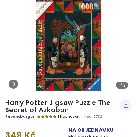
1 / 2
Harry Potter Jigsaw Puzzle The
Secret of Azkaban
Ravensburger
1 hodnocení
Kód:
2732
NA OBJEDNÁVKU
349 Kč
Můžeme doručit do: