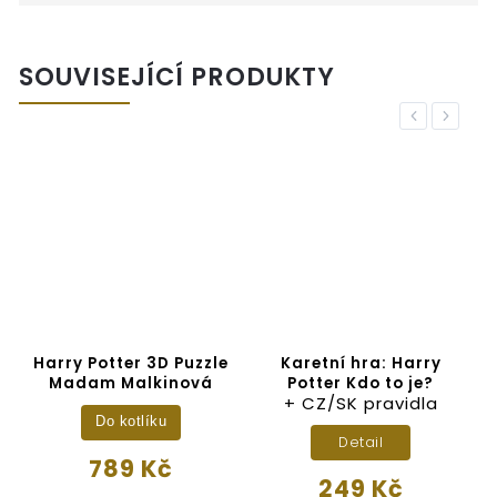
SOUVISEJÍCÍ PRODUKTY
Previous
Next
r
Harry Potter 3D Puzzle
Karetní hra: Harry
Madam Malkinová
Potter Kdo to je?
+ CZ/SK pravidla
Do kotlíku
Detail
789 Kč
249 Kč