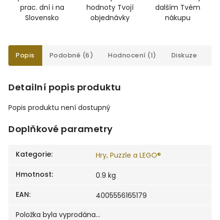
prac. dní i na
hodnoty Tvojí
dalším Tvém
Slovensko
objednávky
nákupu
Popis
Podobné (6)
Hodnocení (1)
Diskuze
Detailní popis produktu
Popis produktu není dostupný
Doplňkové parametry
Kategorie
:
Hry, Puzzle a LEGO®
Hmotnost
:
0.9 kg
EAN
:
4005556165179
Položka byla vyprodána…