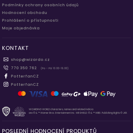
Podmínky ochrany osobních údajů
Hodnocení obchodu
Prohlášení o přístupnosti
Moje objednávka
KONTAKT
shop
@
wizardo.cz
770 350 762
(Po - Pá 10.00-16.00)
PotterfanCZ
PotterfanCZ
WIZARDING WORLD characters, names and related indicia
are © & ™ Warner Bros. Entertainment Inc. WB SHIELD: © & ™ WBEI. Publishing Rights © JKR.
POSLEDNÍ HODNOCENÍ PRODUKTŮ