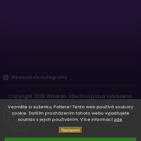
Sledovat na Instagramu
Copyright 2026
Wizardo
. Všechna práva vyhrazena.
Vytvořil
Shoptet
| Design
Shoptak.cz.
Vezměte si sušenku, Pottere! Tento web používá soubory
cookie. Dalším procházením tohoto webu vyjadřujete
souhlas s jejich používáním. Více informací
zde
.
Nastavení