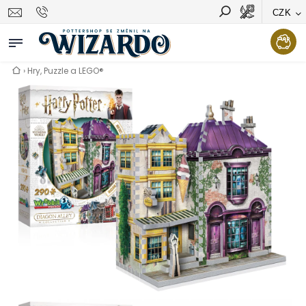
CZK
Vyhledávání
Hledat
›
Hry, Puzzle a LEGO®