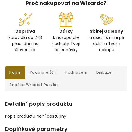
Proč nakupovat na Wizardo?
Doprava
Dárky
Sbírej Galeony
zpravidla do 2–3
k nákupu dle
a ušetři s nimi při
prac. dní i na
hodnoty Tvojí
dalším Tvém
Slovensko
objednávky
nákupu
Popis
Podobné (6)
Hodnocení
Diskuze
Značka
Wrebbit Puzzles
Detailní popis produktu
Popis produktu není dostupný
Doplňkové parametry