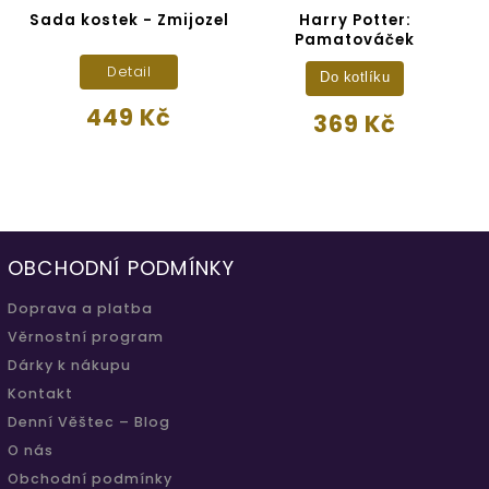
er
Sada kostek - Zmijozel
Harry Potter:
Pamatováček
Detail
Do kotlíku
449 Kč
369 Kč
OBCHODNÍ PODMÍNKY
Doprava a platba
Věrnostní program
Dárky k nákupu
Kontakt
Denní Věštec – Blog
O nás
Obchodní podmínky