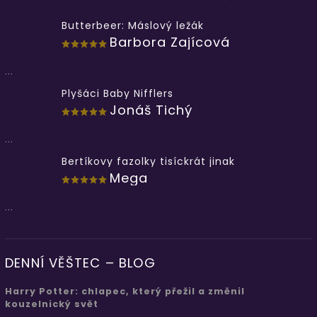
Butterbeer: Máslový ležák
Barbora Zajícová
...
Plyšáci Baby Nifflers
Jonáš Tichý
...
Bertíkovy fazolky tisíckrát jinak
Mega
...
DENNÍ VĚŠTEC – BLOG
Harry Potter: chlapec, který přežil a změnil
kouzelnický svět