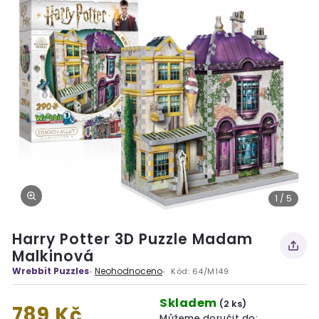
1 / 5
Harry Potter 3D Puzzle Madam
Malkinová
Wrebbit Puzzles
Neohodnoceno
Kód:
64/M149
Skladem
(2 ks)
789 Kč
Můžeme doručit do: